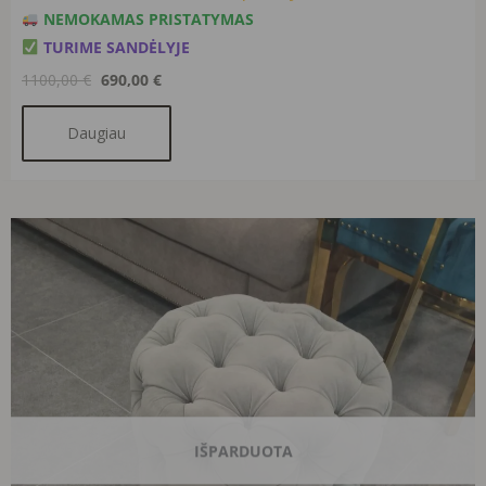
NEMOKAMAS PRISTATYMAS
TURIME SANDĖLYJE
1100,00
€
690,00
€
Daugiau
Original
Current
price
price
was:
is:
380,00 €.
360,00 €.
IŠPARDUOTA