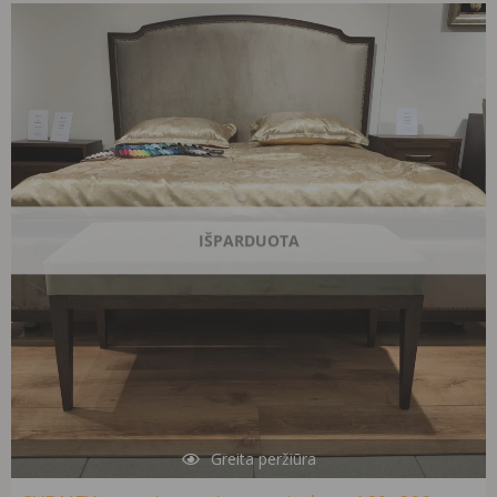
Original
Current
price
price
was:
is:
1795,00 €.
955,00 €.
IŠPARDUOTA
Greita peržiūra