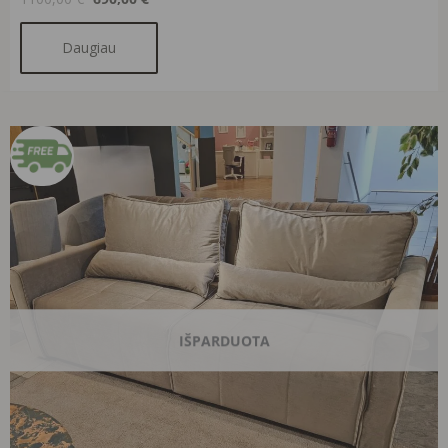
Daugiau
Original
Current
price
price
was:
is:
1100,00 €.
690,00 €.
IŠPARDUOTA