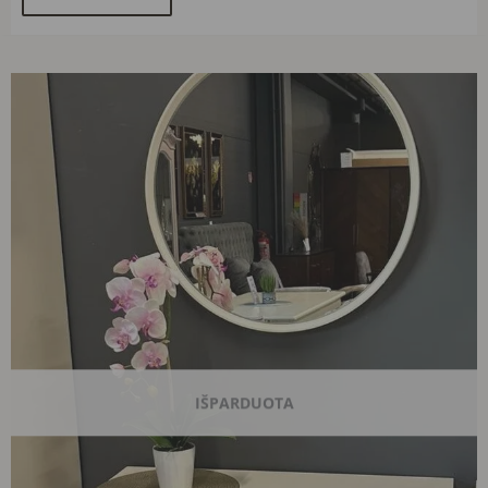
Original
Current
price
price
was:
is:
226,00 €.
120,00 €.
IŠPARDUOTA