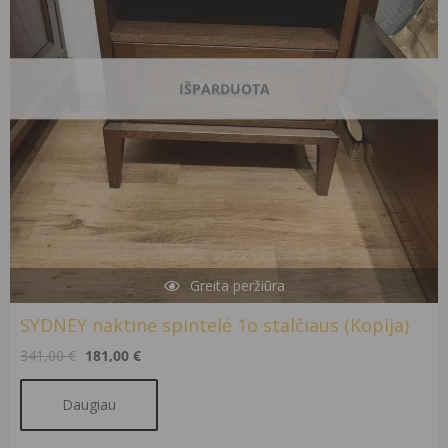
IŠPARDUOTA
Greita peržiūra
SYDNEY naktinė spintelė 1o stalčiaus (Kopija)
341,00
€
181,00
€
Daugiau