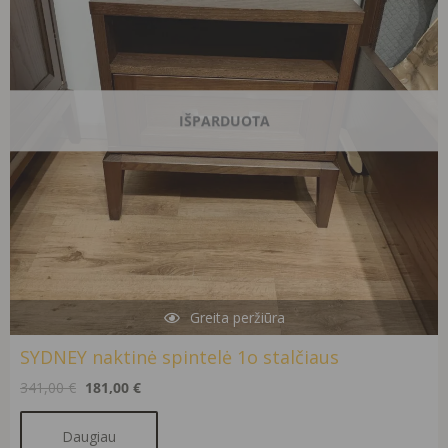
IŠPARDUOTA
Greita peržiūra
SYDNEY naktinė spintelė 1o stalčiaus
341,00
€
181,00
€
Daugiau