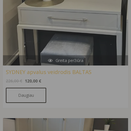
Greita peržiūra
SYDNEY apvalus veidrodis BALTAS
226,00
€
120,00
€
Daugiau
Original
Current
price
price
was:
is: