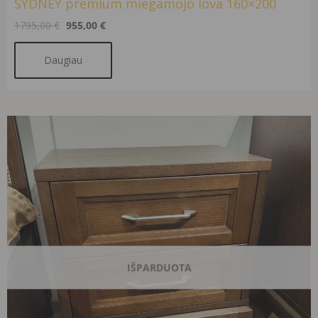
SYDNEY premium miegamojo lova 160×200
1795,00
€
955,00
€
Daugiau
Original
Current
price
price
was:
is:
445,00 €.
240,00 €.
IŠPARDUOTA