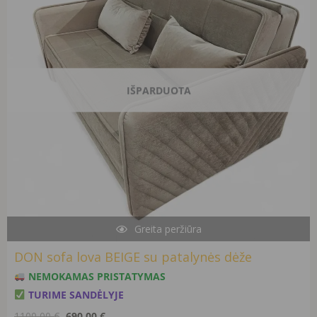
IŠPARDUOTA
Greita peržiūra
DON sofa lova BEIGE su patalynės dėže
NEMOKAMAS PRISTATYMAS
TURIME SANDĖLYJE
1100,00
€
690,00
€