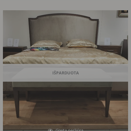
Original
Current
price
price
was:
is:
1993,00 €.
1060,00 €.
IŠPARDUOTA
Greita peržiūra