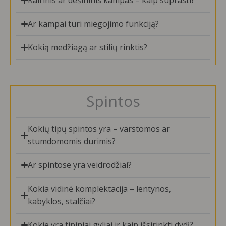
Kairinis ar dešininis kampas – kaip suprasti?
Ar kampai turi miegojimo funkciją?
Kokią medžiagą ar stilių rinktis?
Spintos
Kokių tipų spintos yra – varstomos ar
stumdomomis durimis?
Ar spintose yra veidrodžiai?
Kokia vidinė komplektacija – lentynos,
kabyklos, stalčiai?
Kokie yra tipiniai gyliai ir kaip išsirinkti dydį?