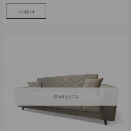
Daugiau
Original
Current
price
price
was:
is:
890,00 €.
490,00 €.
IŠPARDUOTA