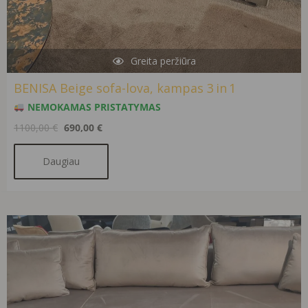
Greita peržiūra
BENISA Beige sofa-lova, kampas 3 in 1
NEMOKAMAS PRISTATYMAS
1100,00
€
690,00
€
Daugiau