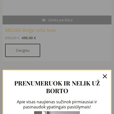
Greita peržiūra
MELISA Beige sofa-lova
890,00
€
490,00
€
Daugiau
Original
Current
price
price
PRENUMERUOK IR NELIK UŽ
was:
is:
890,00 €.
490,00 €.
BORTO
Apie visas naujienas sužinok pirmiausiai ir
pasinaudok ypatingais pasiūlymais!