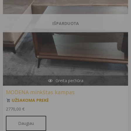
IŠPARDUOTA
Greita peržiūra
MODENA minkštas kampas
UŽSAKOMA PREKĖ
2770,00
€
Daugiau