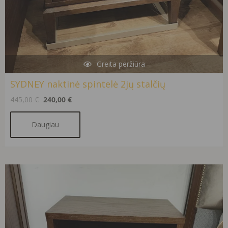
Greita peržiūra
SYDNEY naktinė spintelė 2jų stalčių
445,00
€
240,00
€
Daugiau
Original
Current
price
price
was:
is:
341,00 €.
181,00 €.