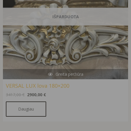
IŠPARDUOTA
Greita peržiūra
VERSAL LUX lova 180×200
3417,00
€
2900,00
€
Daugiau