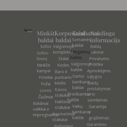
Minkšti
Korpusiniai
Kambariai
Naudinga
baldai
baldai
informacija
Svetainės
baldai
Sofos
Valgomojo
Baldų
Miegamojo
komplektai
salonai
Sofos-
baldai
lovos
Stalai
Privatumo
Valgomojo
Politika
Minkšti
Kėdės
baldai
kampai
Apmokėjimo
Baro ir
Darbo
sąlygos
Foteliai
pusbario
kambario
kėdės
Baldų
Pufai
baldai
pristatymas
Kavos
Lovos
Prieškambario
ir
staliukai
Čiužiniai
baldai
surinkimas
Naktiniai
Baldiniai
Vaikų
Garantija
staliukai
valikliai ir
kambario
ir
Kosmetiniai
impregnantai
baldai
grąžinimas
staliukai
Garantinio
Rašomieji