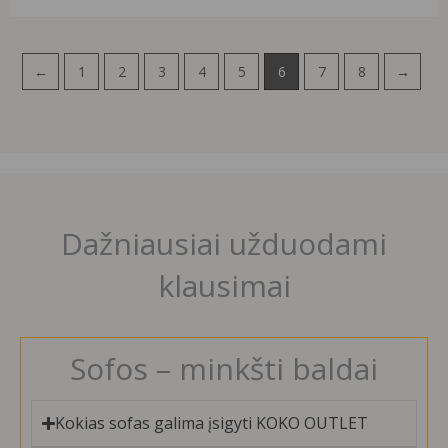
←
1
2
3
4
5
6
7
8
→
Dažniausiai užduodami
klausimai
Sofos – minkšti baldai
Kokias sofas galima įsigyti KOKO OUTLET