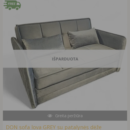
price
price
was:
is:
1100,00 €.
690,00 €.
IŠPARDUOTA
Greita peržiūra
DON sofa lova GREY su patalynės dėže