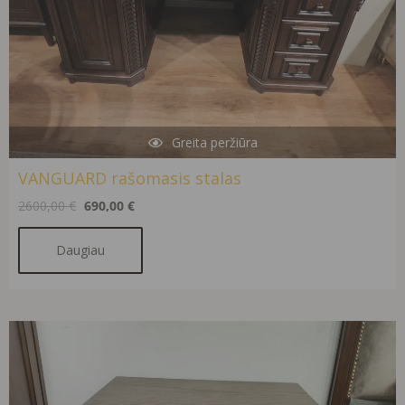
Greita peržiūra
VANGUARD rašomasis stalas
2600,00
€
690,00
€
Daugiau
Original
Current
price
price
was:
is:
341,00 €.
181,00 €.