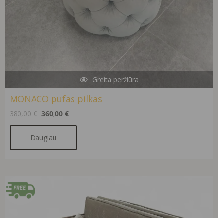
Greita peržiūra
MONACO pufas pilkas
380,00
€
360,00
€
Daugiau
Original
Current
price
price
was:
is:
1100,00 €.
690,00 €.