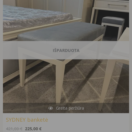
421,00 €.
225,00 €.
IŠPARDUOTA
Greita peržiūra
SYDNEY banketė
421,00
€
225,00
€