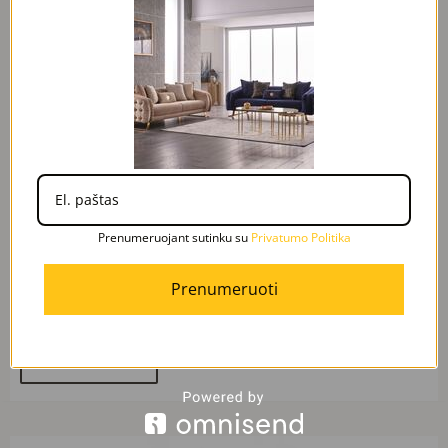
IŠPARDUOTA
Prenumeruojant sutinku su
Privatumo Politika
Greita peržiūra
MELISA GREY sofa-lova
Prenumeruoti
890,00
€
490,00
€
Daugiau
Original
Current