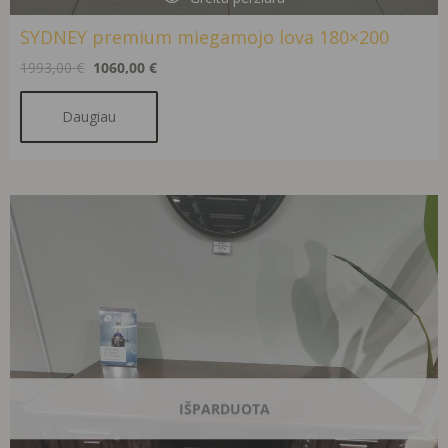
SYDNEY premium miegamojo lova 180×200
1993,00
€
1060,00
€
Daugiau
Original
Current
price
price
was:
is:
2600,00 €.
690,00 €.
IŠPARDUOTA