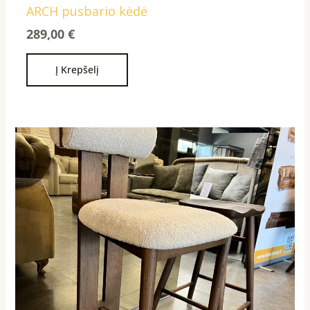
ARCH pusbario kėdė
289,00
€
Į Krepšelį