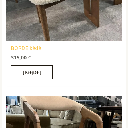
BORDE kėdė
315,00
€
Į Krepšelį