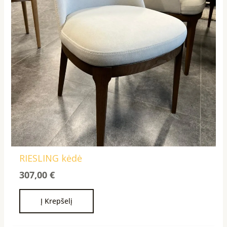
RIESLING kėdė
307,00
€
Į Krepšelį