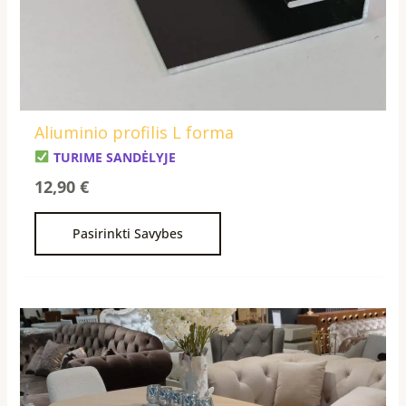
may
be
chosen
on
the
product
Aliuminio profilis L forma
page
TURIME SANDĖLYJE
12,90
€
Pasirinkti Savybes