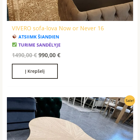
VIVERO sofa-lova Now or Never 16
ATSIIMK ŠIANDIEN
TURIME SANDĖLYJE
1490,00
€
990,00
€
Į Krepšelį
Original
Current
Sale!
price
price
was:
is:
630,00 €.
490,00 €.