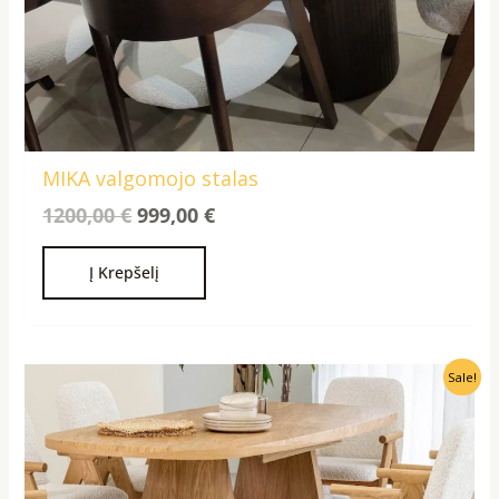
MIKA valgomojo stalas
1200,00
€
999,00
€
Į Krepšelį
Original
Current
Sale!
price
price
was:
is:
1200,00 €.
990,00 €.