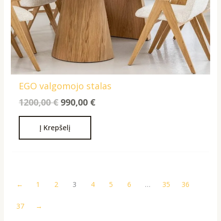
EGO valgomojo stalas
1200,00
€
990,00
€
Į Krepšelį
←
1
2
3
4
5
6
…
35
36
37
→