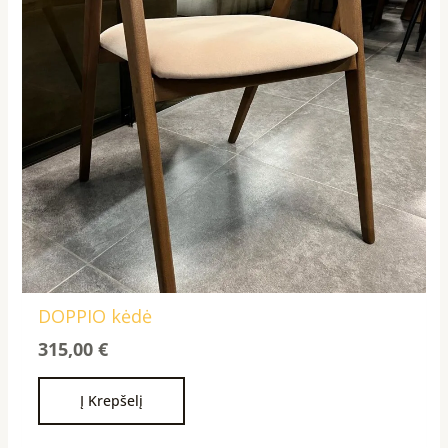
DOPPIO kėdė
315,00
€
Į Krepšelį