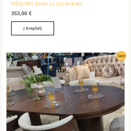
RIESLING kėdė su porankiais
353,00
€
Į Krepšelį
Original
Current
Sale!
price
price
was:
is:
1200,00 €.
999,00 €.