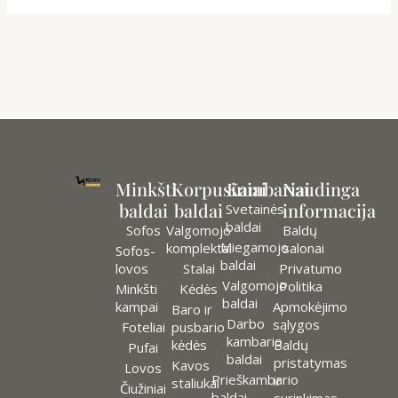
Minkšti
Korpusiniai
Kambariai
Naudinga
baldai
baldai
informacija
Svetainės
baldai
Sofos
Valgomojo
Baldų
Miegamojo
komplektai
salonai
Sofos-
baldai
lovos
Stalai
Privatumo
Valgomojo
Politika
Minkšti
Kėdės
baldai
kampai
Apmokėjimo
Baro ir
Darbo
sąlygos
Foteliai
pusbario
kambario
kėdės
Baldų
Pufai
baldai
pristatymas
Kavos
Lovos
Prieškambario
ir
staliukai
Čiužiniai
baldai
surinkimas