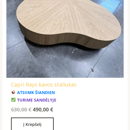
Capri Rays kavos staliukas
ATSIIMK ŠIANDIEN
TURIME SANDĖLYJE
630,00
€
490,00
€
Į Krepšelį