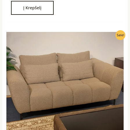
Į Krepšelį
Original
Current
Sale!
price
price
was:
is:
1490,00 €.
990,00 €.