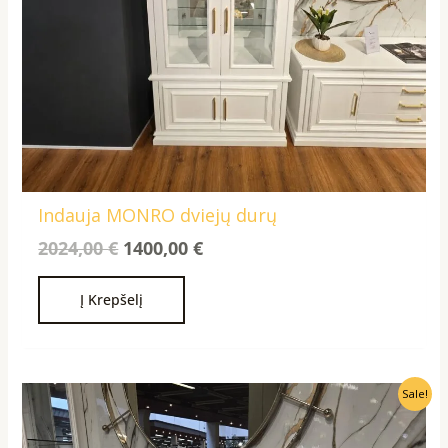
Indauja MONRO dviejų durų
2024,00
€
1400,00
€
Į Krepšelį
Original
Current
Sale!
price
price
was:
is: