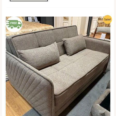
Original
Current
Sale!
price
price
was:
is:
1100,00 €.
690,00 €.