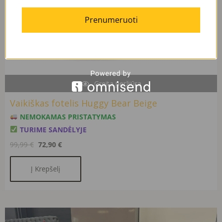
Prenumeruoti
Greita peržiūra
Vaikiškas fotelis Huggy Bear Beige
NEMOKAMAS PRISTATYMAS
TURIME SANDĖLYJE
99,99
€
72,90
€
Į Krepšelį
Original
Current
price
price