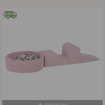
Original
Current
price
price
was:
is:
279,99 €.
229,90 €.
Greita peržiūra