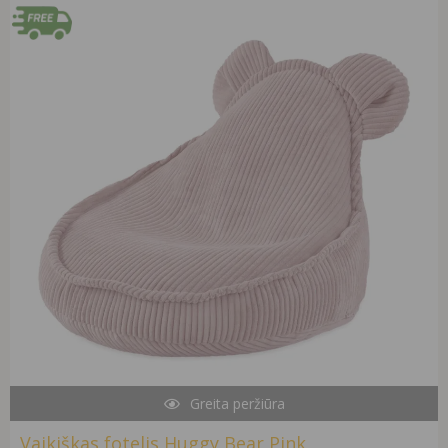
Original
Current
price
price
was:
is:
99,99 €.
72,90 €.
Greita peržiūra
Vaikiškas fotelis Huggy Bear Pink