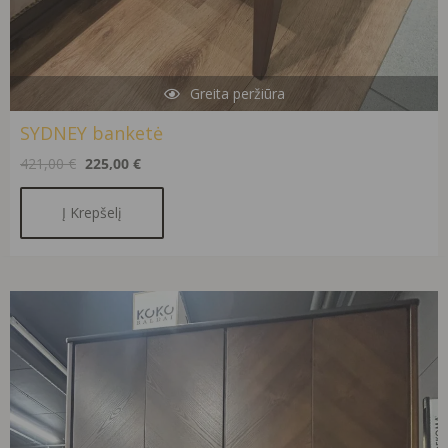
Greita peržiūra
SYDNEY banketė
421,00
€
225,00
€
Į Krepšelį