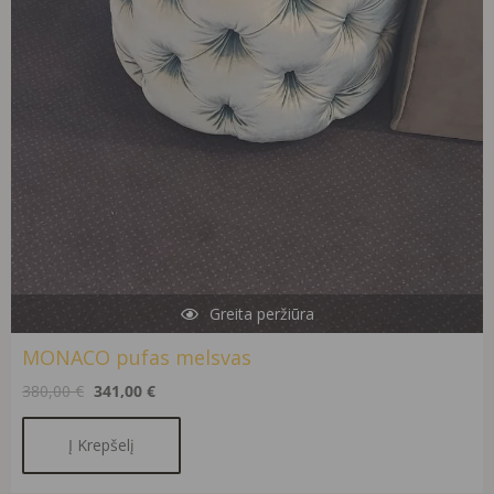
Greita peržiūra
MONACO pufas melsvas
380,00
€
341,00
€
Į Krepšelį