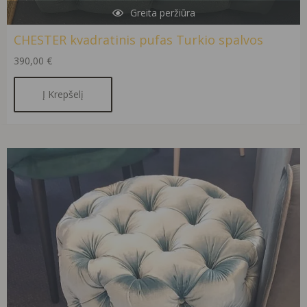
Greita peržiūra
CHESTER kvadratinis pufas Turkio spalvos
390,00
€
Į Krepšelį
Original
Current
price
price
was:
is:
380,00 €.
341,00 €.