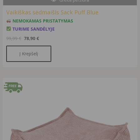
Vaikiškas sėdmaišis Sack Puff Blue
NEMOKAMAS PRISTATYMAS
TURIME SANDĖLYJE
99,99
€
78,90
€
Į Krepšelį
Original
Current
price
price
was:
is:
99,99 €.
78,90 €.