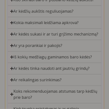
Ar kėdžių aukštis reguliuojamas?
Kokia maksimali leidžiama apkrova?
Ar kėdės sukasi ir ar turi grįžimo mechanizmą?
Ar yra porankiai ir pakojis?
Iš kokių medžiagų gaminamos baro kėdės?
Ar kėdės tinka naudoti ant jautrių grindų?
Ar reikalingas surinkimas?
Koks rekomenduojamas atstumas tarp kėdžių
prie baro?
Kiek trunka pristatymas ir ar galioja