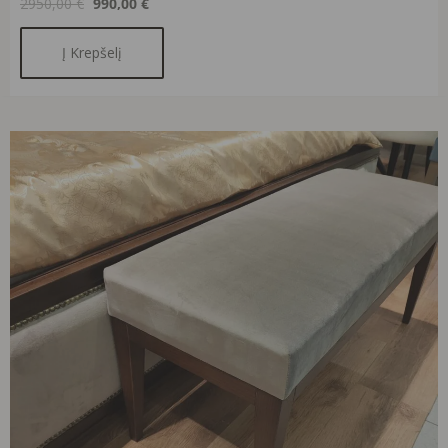
2950,00
€
990,00
€
Į Krepšelį
Original
Current
price
price
was:
is:
421,00 €.
225,00 €.