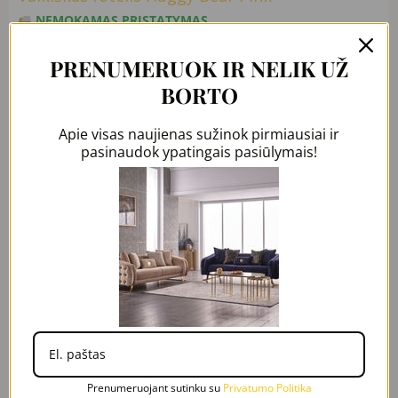
NEMOKAMAS PRISTATYMAS
TURIME SANDĖLYJE
PRENUMERUOK IR NELIK UŽ
99,99
€
72,90
€
BORTO
Į Krepšelį
Apie visas naujienas sužinok pirmiausiai ir
pasinaudok ypatingais pasiūlymais!
Original
Current
price
price
was:
is:
99,99 €.
72,90 €.
Prenumeruojant sutinku su
Privatumo Politika