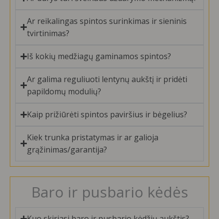
Ar reikalingas spintos surinkimas ir sieninis
tvirtinimas?
Iš kokių medžiagų gaminamos spintos?
Ar galima reguliuoti lentynų aukštį ir pridėti
papildomų modulių?
Kaip prižiūrėti spintos paviršius ir bėgelius?
Kiek trunka pristatymas ir ar galioja
grąžinimas/garantija?
Baro ir pusbario kėdės
Kuo skiriasi baro ir pusbario kėdžių aukštis?