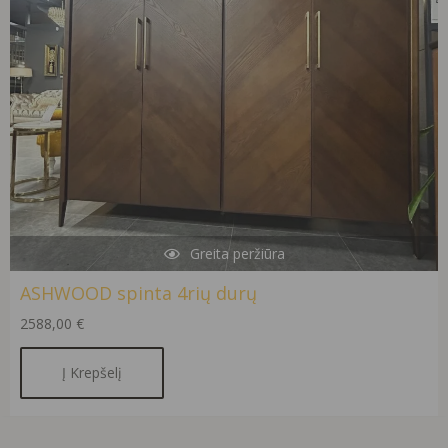
Greita peržiūra
ASHWOOD spinta 4rių durų
2588,00
€
Į Krepšelį