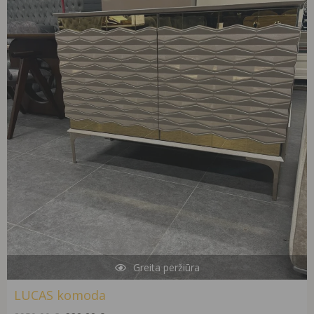
was:
is:
2950,00 €.
990,00 €.
Greita peržiūra
LUCAS komoda