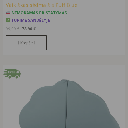
Vaikiškas sėdmaišis Puff Blue
NEMOKAMAS PRISTATYMAS
TURIME SANDĖLYJE
99,99
€
78,90
€
Į Krepšelį
Original
Current
price
price
was:
is:
159,90 €.
129,90 €.