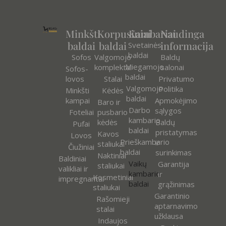
Minkšti
Korpusiniai
Kambariai
Naudinga
baldai
baldai
informacija
Svetainės
baldai
Sofos
Valgomojo
Baldų
Miegamojo
komplektai
salonai
Sofos-
baldai
lovos
Stalai
Privatumo
Valgomojo
Politika
Minkšti
Kėdės
baldai
kampai
Apmokėjimo
Baro ir
Darbo
sąlygos
Foteliai
pusbario
kambario
kėdės
Baldų
Pufai
baldai
pristatymas
Kavos
Lovos
Prieškambario
ir
staliukai
Čiužiniai
baldai
surinkimas
Naktiniai
Baldiniai
Vaikų
Garantija
staliukai
valikliai ir
kambario
ir
Kosmetiniai
impregnantai
baldai
grąžinimas
staliukai
Garantinio
Rašomieji
aptarnavimo
stalai
užklausa
Indaujos