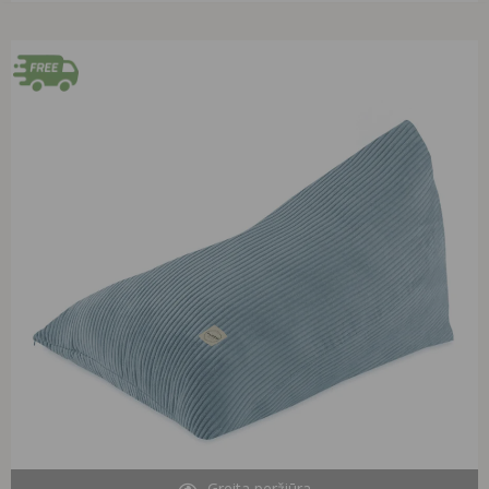
Original
Current
price
price
was:
is:
99,99 €.
78,90 €.
Greita peržiūra