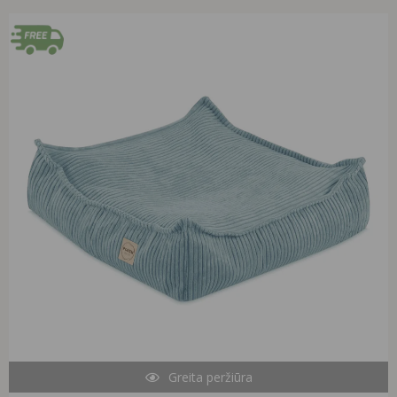
Original
Current
price
price
was:
is:
99,99 €.
78,90 €.
Greita peržiūra