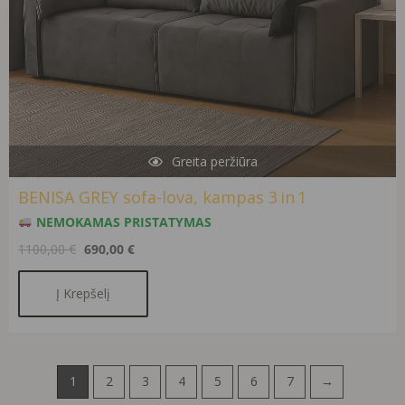
Greita peržiūra
BENISA GREY sofa-lova, kampas 3 in 1
NEMOKAMAS PRISTATYMAS
1100,00
€
690,00
€
Į Krepšelį
1
2
3
4
5
6
7
→