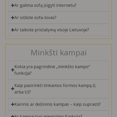
Ar galima sofą įsigyti internetu?
Ar siūlote sofa-lovas?
Ar taikote pristatymą visoje Lietuvoje?
Minkšti kampai
Kokia yra pagrindinė „minkšto kampo“
funkcija?
Kaip pasirinkti tinkamos formos kampą (L
arba U)?
Kairinis ar dešininis kampas – kaip suprasti?
Ar kampai turi miegojimo funkciją?