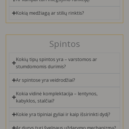
Kokią medžiagą ar stilių rinktis?
Spintos
Kokių tipų spintos yra – varstomos ar
stumdomomis durimis?
Ar spintose yra veidrodžiai?
Kokia vidinė komplektacija – lentynos,
kabyklos, stalčiai?
Kokie yra tipiniai gyliai ir kaip išsirinkti dydį?
Ar durys turi švelnaus uždarymo mechanizmą?