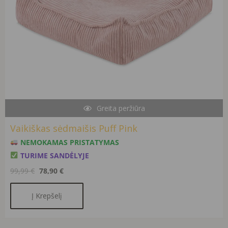
Greita peržiūra
Vaikiškas sėdmaišis Puff Pink
NEMOKAMAS PRISTATYMAS
TURIME SANDĖLYJE
99,99
€
78,90
€
Į Krepšelį