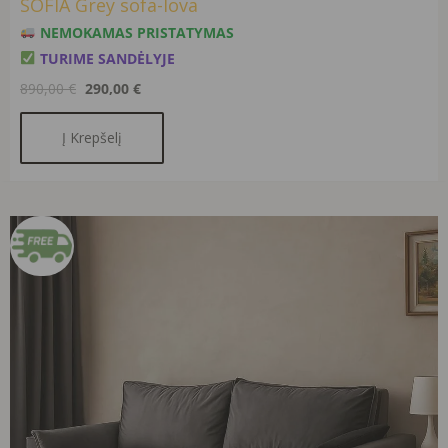
SOFIA Grey sofa-lova
NEMOKAMAS PRISTATYMAS
TURIME SANDĖLYJE
890,00
€
290,00
€
Į Krepšelį
Original
Current
price
price
was:
is:
1100,00 €.
690,00 €.