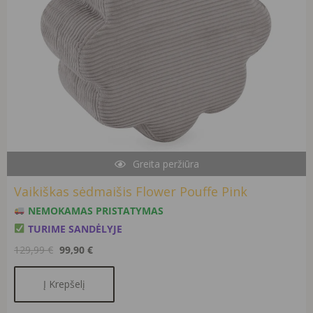
Greita peržiūra
Vaikiškas sėdmaišis Flower Pouffe Pink
NEMOKAMAS PRISTATYMAS
TURIME SANDĖLYJE
129,99
€
99,90
€
Į Krepšelį