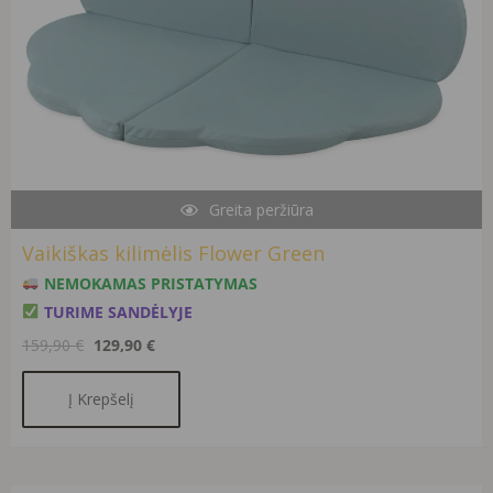
Greita peržiūra
Vaikiškas kilimėlis Flower Green
NEMOKAMAS PRISTATYMAS
TURIME SANDĖLYJE
159,90
€
129,90
€
Į Krepšelį