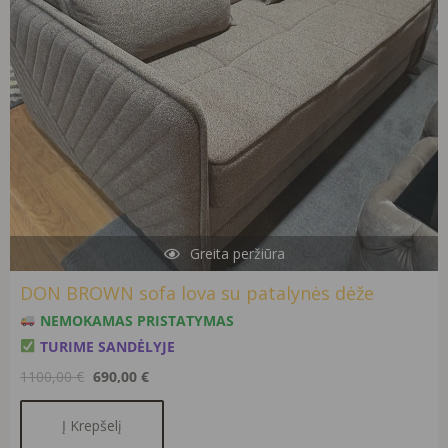
Greita peržiūra
DON BROWN sofa lova su patalynės dėže
NEMOKAMAS PRISTATYMAS
TURIME SANDĖLYJE
1100,00
€
690,00
€
Į Krepšelį