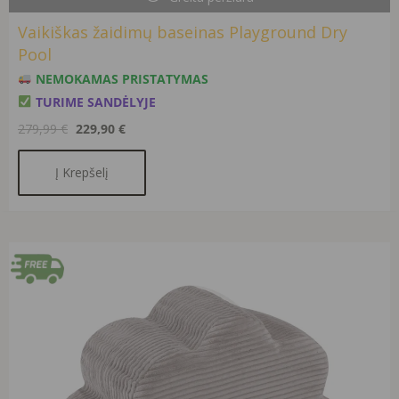
Vaikiškas žaidimų baseinas Playground Dry
Pool
NEMOKAMAS PRISTATYMAS
TURIME SANDĖLYJE
279,99
€
229,90
€
Į Krepšelį
Original
Current
price
price
was:
is:
129,99 €.
99,90 €.