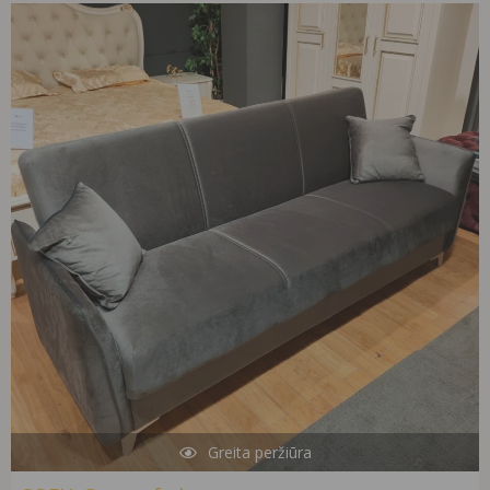
Original
Current
price
price
was:
is:
890,00 €.
290,00 €.
Greita peržiūra