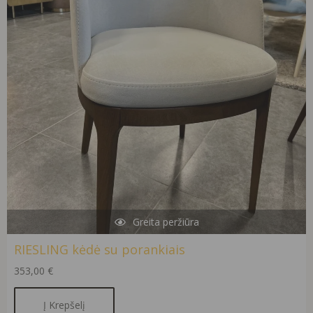
Greita peržiūra
RIESLING kėdė su porankiais
353,00
€
Į Krepšelį