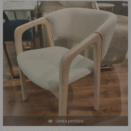
Original
Current
price
price
was:
is:
278,00 €.
99,00 €.
Greita peržiūra