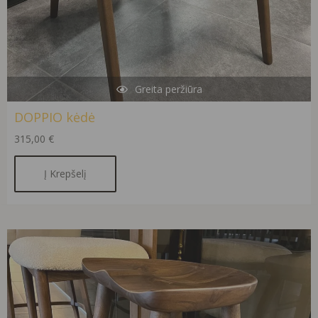
Greita peržiūra
DOPPIO kėdė
315,00
€
Į Krepšelį