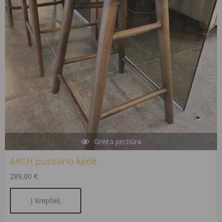
Greita peržiūra
ARCH pusbario kėdė
289,00
€
Į Krepšelį