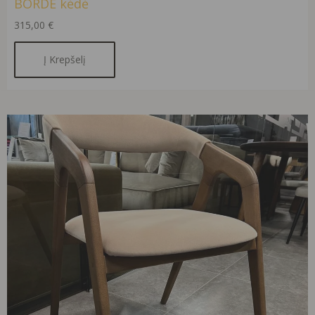
BORDE kėdė
315,00
€
Į Krepšelį