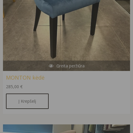
Greita peržiūra
MONTON kėdė
285,00
€
Į Krepšelį