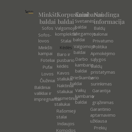
Minkšti
Korpusiniai
Kambariai
Naudinga
baldai
baldai
informacija
Svetainės
baldai
Sofos
Valgomojo
Baldų
Miegamojo
komplektai
salonai
Sofos-
baldai
lovos
Stalai
Privatumo
Valgomojo
Politika
Minkšti
Kėdės
baldai
kampai
Apmokėjimo
Baro ir
Darbo
sąlygos
Foteliai
pusbario
kambario
kėdės
Baldų
Pufai
baldai
pristatymas
Kavos
Lovos
Prieškambario
ir
staliukai
Čiužiniai
baldai
surinkimas
Naktiniai
Baldiniai
Vaikų
Garantija
staliukai
valikliai ir
kambario
ir
Kosmetiniai
impregnantai
baldai
grąžinimas
staliukai
Garantinio
Rašomieji
aptarnavimo
stalai
užklausa
Indaujos
Prekių
Komodos