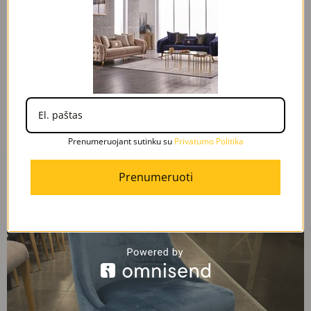
Greita peržiūra
DIONE kėdė
360,00
€
Į Krepšelį
Prenumeruojant sutinku su
Privatumo Politika
Prenumeruoti