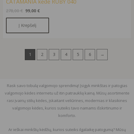
CATAMANIA kėdė RUBY 040
278,00
€
99,00
€
Į Krepšelį
1
2
3
4
5
6
→
Rask savo tobulą valgomojo sprendimą! Įsigyk minkštas ir patogias
valgomojo kėdes internetu už itin patrauklią kainą. Mūsų asortimente
rasi įvairių stilių kėdes, įskaitant veliūrines, modernias ir klasikines
valgomojo kėdes, kurios suteiks tavo namams išskirtinumo ir
komforto.
Ar ieškai minkštų kėdžių, kurios suteiks ilgalaikę patogumą? Mūsų