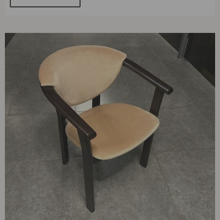
Original
Current
price
price
was:
is:
305,00 €.
99,00 €.