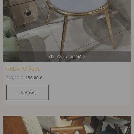
Greita peržiūra
GELATO kėdė
260,00
€
156,00
€
Į Krepšelį