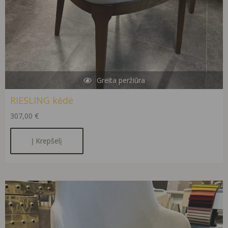
Greita peržiūra
RIESLING kėdė
307,00
€
Į Krepšelį