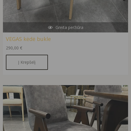
Greita peržiūra
VEGAS kėdė bukle
290,00
€
Į Krepšelį