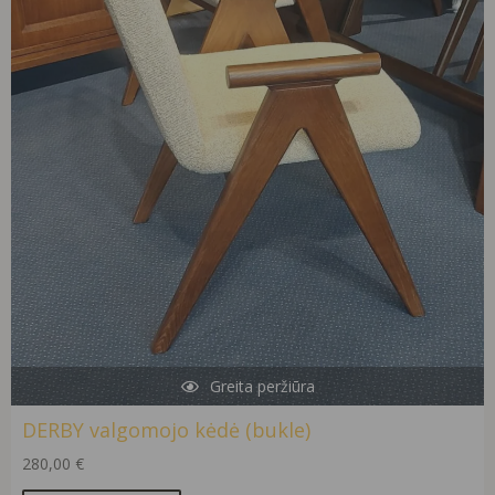
Greita peržiūra
DERBY valgomojo kėdė (bukle)
280,00
€