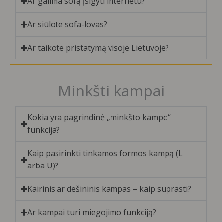
Ar galima sofą įsigyti internetu?
Ar siūlote sofa-lovas?
Ar taikote pristatymą visoje Lietuvoje?
Minkšti kampai
Kokia yra pagrindinė „minkšto kampo“
funkcija?
Kaip pasirinkti tinkamos formos kampą (L
arba U)?
Kairinis ar dešininis kampas – kaip suprasti?
Ar kampai turi miegojimo funkciją?