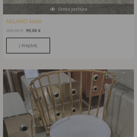
Greita peržiūra
MILANO kėdė
305,00
€
99,00
€
Į Krepšelį
Original
Current
price
price
was:
is:
260,00 €.
156,00 €.