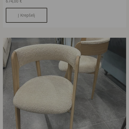
674,00
€
Į Krepšelį