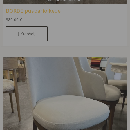
BORDE pusbario kėdė
380,00
€
Į Krepšelį