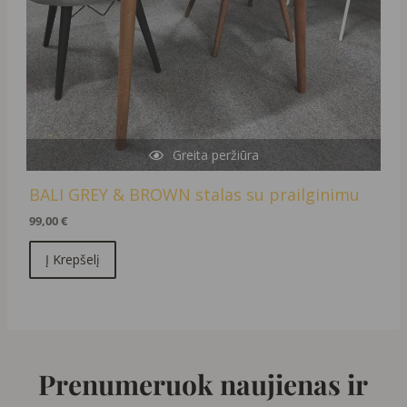
Greita peržiūra
BALI GREY & BROWN stalas su prailginimu
99,00
€
Į Krepšelį
Prenumeruok naujienas ir