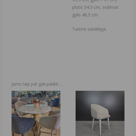
plotis 54,5 cm, sėdimas
gylis 48,5 cm.
Turime sandėlyje.
Jums taip pat gali patikti…
Original
Current
Original
Current
price
price
price
price
was:
is:
was:
is:
1440,00 €.
590,00 €.
228,00 €.
69,00 €.