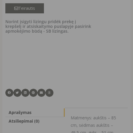
tamsiai
Teirautis
pilka
Norint įsigyti lizingu pridėk prekę į
krepšelį ir atsiskaitymo puslapyje pasirink
apmokėjimo būdą - SB lizingas.
Aprašymas
Matmenys: aukštis – 85
Atsiliepimai (0)
cm, sėdimas aukštis –
49,5 cm, gylis – 51 cm,