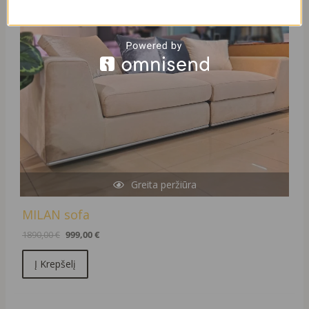
Greita peržiūra
MILAN sofa
1890,00
€
999,00
€
Į Krepšelį