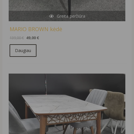
Greita peržiūra
MARIO BROWN kėdė
139,00
€
49,00
€
Daugiau