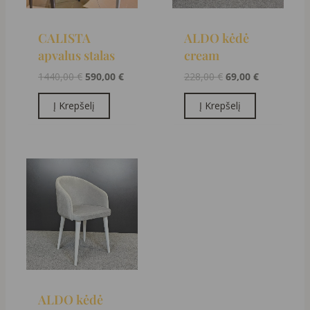
CALISTA
ALDO kėdė
apvalus stalas
cream
1440,00
€
590,00
€
228,00
€
69,00
€
Į Krepšelį
Į Krepšelį
Original
Current
price
price
was:
is:
228,00 €.
69,00 €.
ALDO kėdė