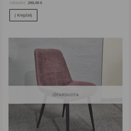
1250,00
€
290,00
€
Į Krepšelį
Original
Current
price
price
was:
is:
139,00 €.
49,00 €.
IŠPARDUOTA