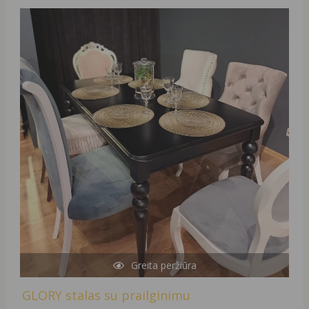
Original
Current
price
price
was:
is:
1250,00 €.
290,00 €.
Greita peržiūra
GLORY stalas su prailginimu