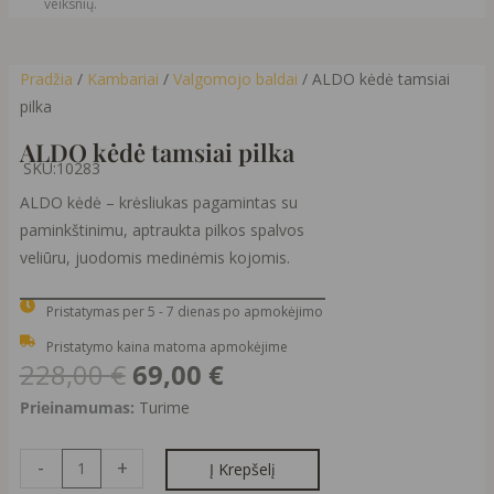
veiksnių.
Pradžia
/
Kambariai
/
Valgomojo baldai
/ ALDO kėdė tamsiai
pilka
ALDO kėdė tamsiai pilka
SKU:
10283
ALDO kėdė – krėsliukas pagamintas su
paminkštinimu, aptraukta pilkos spalvos
veliūru, juodomis medinėmis kojomis.
Pristatymas per 5 - 7 dienas po apmokėjimo
Pristatymo kaina matoma apmokėjime
Original
Current
228,00
€
69,00
€
price
price
produkto
Prieinamumas:
Turime
was:
is:
kiekis:
228,00 €.
69,00 €.
ALDO
-
+
Į Krepšelį
kėdė