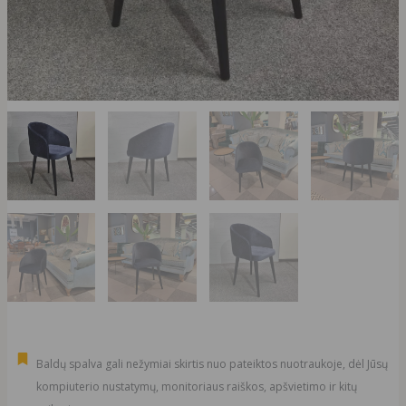
Baldų spalva gali nežymiai skirtis nuo pateiktos nuotraukoje, dėl Jūsų
kompiuterio nustatymų, monitoriaus raiškos, apšvietimo ir kitų