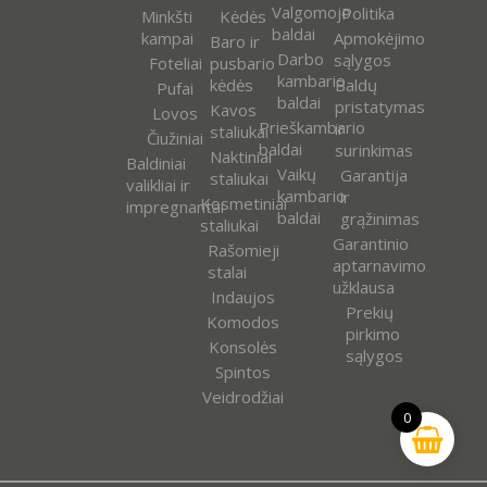
Valgomojo
Politika
Minkšti
Kėdės
baldai
kampai
Apmokėjimo
Baro ir
Darbo
sąlygos
Foteliai
pusbario
kambario
kėdės
Baldų
Pufai
baldai
pristatymas
Kavos
Lovos
Prieškambario
ir
staliukai
Čiužiniai
baldai
surinkimas
Naktiniai
Baldiniai
Vaikų
Garantija
staliukai
valikliai ir
kambario
ir
Kosmetiniai
impregnantai
baldai
grąžinimas
staliukai
Garantinio
Rašomieji
aptarnavimo
stalai
užklausa
Indaujos
Prekių
Komodos
pirkimo
Konsolės
sąlygos
Spintos
Veidrodžiai
0