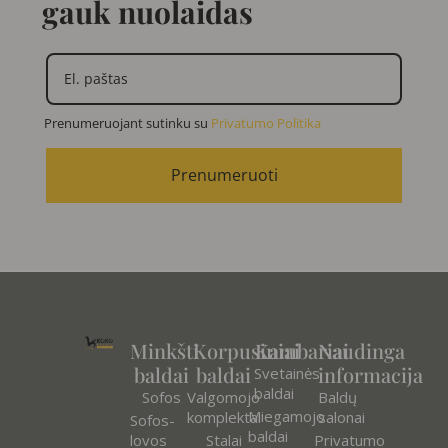
gauk nuolaidas
Prenumeruojant sutinku su
Privatumo Politika
Prenumeruoti
Minkšti
Korpusiniai
Kambariai
Naudinga
baldai
baldai
informacija
Svetainės
baldai
Sofos
Valgomojo
Baldų
Miegamojo
komplektai
salonai
Sofos-
baldai
lovos
Stalai
Privatumo