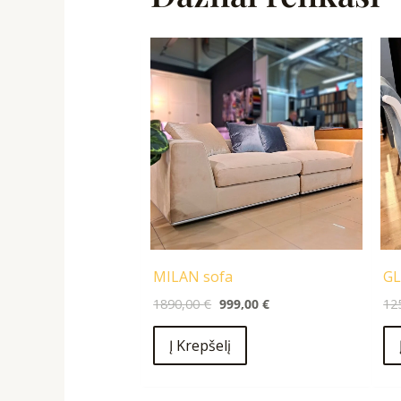
Original
Current
price
price
was:
is:
1890,00 €.
999,00 €.
MILAN sofa
GL
1890,00
€
999,00
€
12
Į Krepšelį