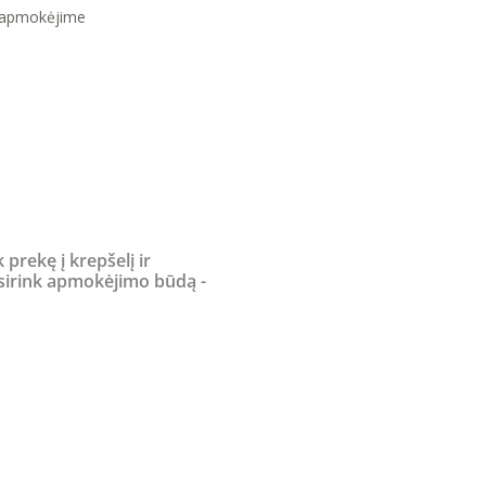
 apmokėjime
k prekę į krepšelį ir
sirink apmokėjimo būdą -