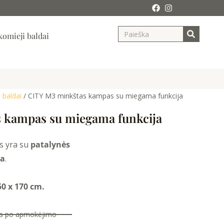
Search
ja
omieji baldai
 baldai
/ CITY M3 minkštas kampas su miegama funkcija
 kampas su miegama funkcija
s yra su
patalynės
ja
.
0 x 170 cm.
nas po apmokėjimo