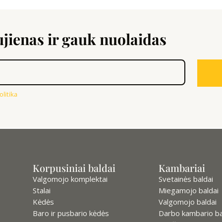
ienas ir gauk nuolaidas
litika
Korpusiniai baldai
Kambariai
Valgomojo komplektai
Svetainės baldai
Stalai
Miegamojo baldai
Kėdės
Valgomojo baldai
Baro ir pusbario kėdės
Darbo kambario ba