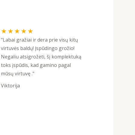
Rated
★
★
★
★
★
5
"Labai gražiai ir dera prie visų kitų
out
virtuvės baldų! Įspūdingo grožio!
of
Negaliu atsigrožėti, šį komplektuką
5
toks įspūdis, kad gamino pagal
mūsų virtuvę ."
Viktorija