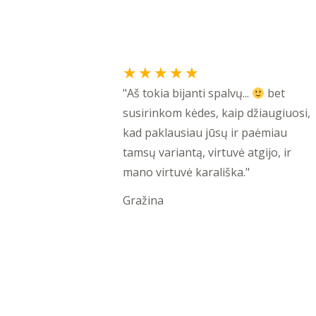
Rated
★
★
★
★
★
5
"Aš tokia bijanti spalvų...
bet
out
susirinkom kėdes, kaip džiaugiuosi,
of
kad paklausiau jūsų ir paėmiau
5
tamsų variantą, virtuvė atgijo, ir
mano virtuvė karališka."
Gražina