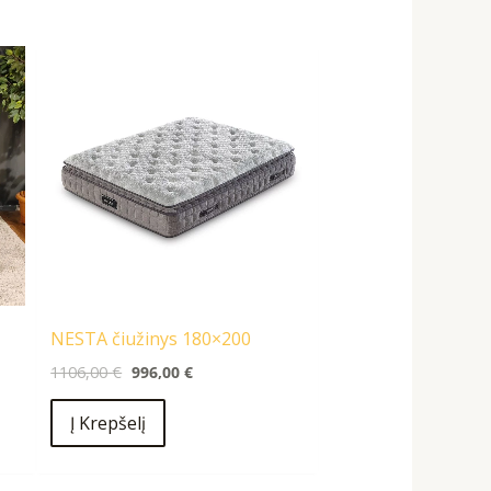
Original
Current
price
price
was:
is:
1106,00 €.
996,00 €.
NESTA čiužinys 180×200
1106,00
€
996,00
€
Į Krepšelį