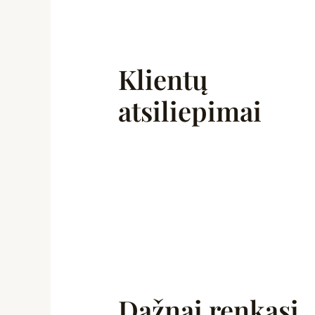
Klientų
atsiliepimai
Dažnai renkasi