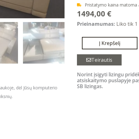
Pristatymo kaina matoma
1494,00
€
produkto
Prieinamumas:
Liko tik 1
kiekis:
CITY
Į Krepšelį
M3
minkštas
Teirautis
kampas
Norint įsigyti lizingu pridė
su
atsiskaitymo puslapyje pa
miegama
SB lizingas.
raukoje, dėl Jūsų kompiuterio
funkcija
iksnių.