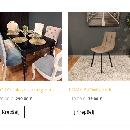
Original
Current
Original
Current
price
price
price
price
was:
is:
was:
is:
1250,00 €.
290,00 €.
119,00 €.
39,00 €.
ORY stalas su prailginimu
ROMY BROWN kėdė
50,00
€
290,00
€
119,00
€
39,00
€
Į Krepšelį
Į Krepšelį