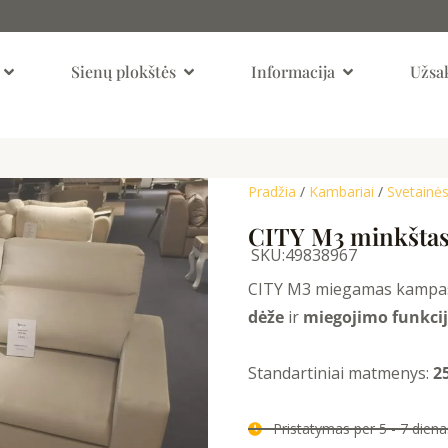
Open Kambariai
Open Sienų Plokštės
Open Informaci
Sienų plokštės
Informacija
Užsak
Pradžia
/
Kambariai
/
Svetainės
CITY M3 minkštas
SKU:
49838967
CITY M3 miegamas kampa
dėže
ir
miegojimo funkci
Standartiniai matmenys:
25
Pristatymas per 5 - 7 die