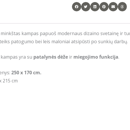
inkštas kampas papuoš modernaus dizaino svetainę ir tuo p
eiks patogumo bei leis maloniai atsipūsti po sunkių darbų.
 kampas yra su
patalynės dėže
ir
miegojimo funkcija
.
enys:
250 x 170 cm.
x 215 cm