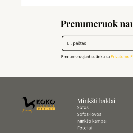
Prenumeruok nauj
Prenumeruojant sutinku su
Privatumo Po
Minkšti baldai
Sofos
Sofos-lovos
Minkšti kampai
Foteliai