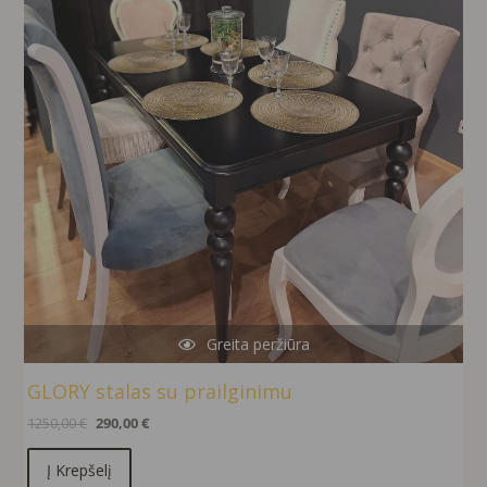
Greita peržiūra
GLORY stalas su prailginimu
1250,00
€
290,00
€
Į Krepšelį