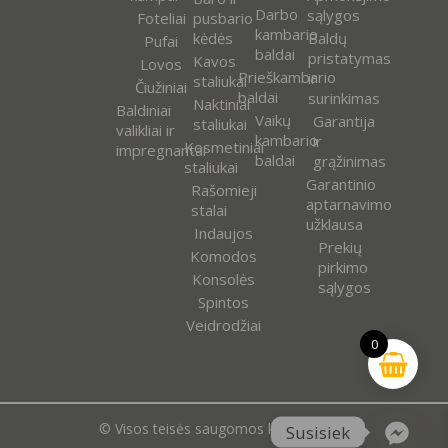
Darbo
sąlygos
Foteliai
pusbario
kambario
kėdės
Baldų
Pufai
baldai
pristatymas
Kavos
Lovos
Prieškambario
ir
staliukai
Čiužiniai
baldai
surinkimas
Naktiniai
Baldiniai
Vaikų
Garantija
staliukai
valikliai ir
kambario
ir
Kosmetiniai
impregnantai
baldai
grąžinimas
staliukai
Garantinio
Rašomieji
aptarnavimo
stalai
užklausa
Indaujos
Prekių
Komodos
pirkimo
Konsolės
sąlygos
Spintos
Veidrodžiai
0
© Visos teisės saugomos kokooutlet.lt
Susisiek