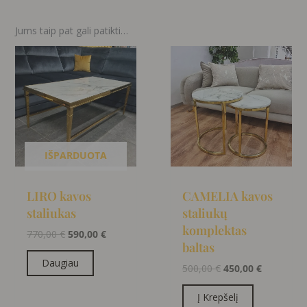
Jums taip pat gali patikti…
Original
Current
Original
Current
price
price
price
price
was:
is:
was:
is:
770,00 €.
590,00 €.
500,00 €.
450,00 €.
IŠPARDUOTA
LIRO kavos
CAMELIA kavos
staliukas
staliukų
komplektas
770,00
€
590,00
€
baltas
Daugiau
500,00
€
450,00
€
Į Krepšelį