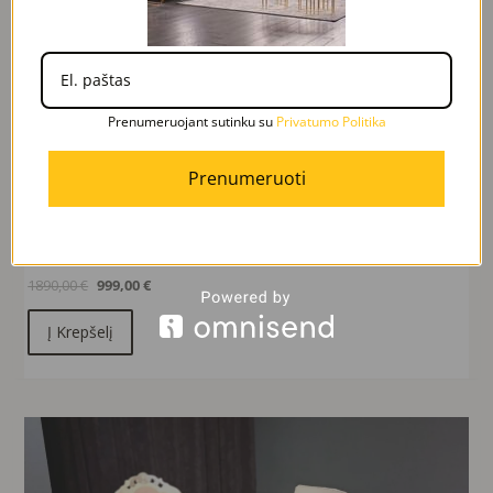
Prenumeruojant sutinku su
Privatumo Politika
Prenumeruoti
Greita peržiūra
MILAN sofa
1890,00
€
999,00
€
Į Krepšelį
Original
Current
price
price
was:
is:
1250,00 €.
290,00 €.