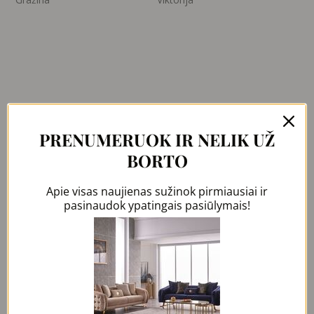
PRENUMERUOK IR NELIK UŽ
Dažnai renkasi
BORTO
Original
Current
Apie visas naujienas sužinok pirmiausiai ir
price
price
was:
is:
pasinaudok ypatingais pasiūlymais!
1890,00 €.
999,00 €.