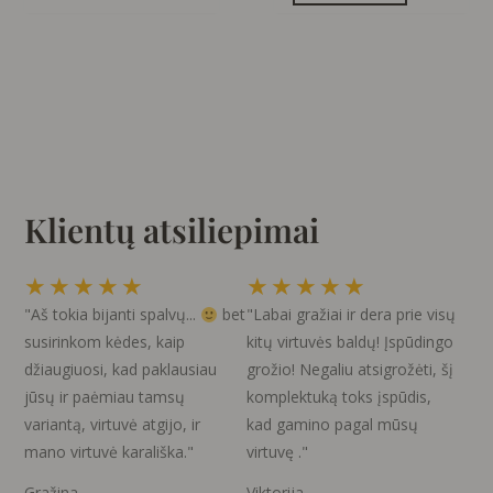
Klientų atsiliepimai
Rated
Rated
★
★
★
★
★
★
★
★
★
★
5
5
"Aš tokia bijanti spalvų...
bet
"Labai gražiai ir dera prie visų
out
out
susirinkom kėdes, kaip
kitų virtuvės baldų! Įspūdingo
of
of
džiaugiuosi, kad paklausiau
grožio! Negaliu atsigrožėti, šį
5
5
jūsų ir paėmiau tamsų
komplektuką toks įspūdis,
variantą, virtuvė atgijo, ir
kad gamino pagal mūsų
mano virtuvė karališka."
virtuvę ."
Gražina
Viktorija