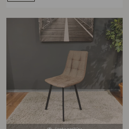
Original
Current
price
price
was:
is:
119,00 €.
39,00 €.
Greita peržiūra