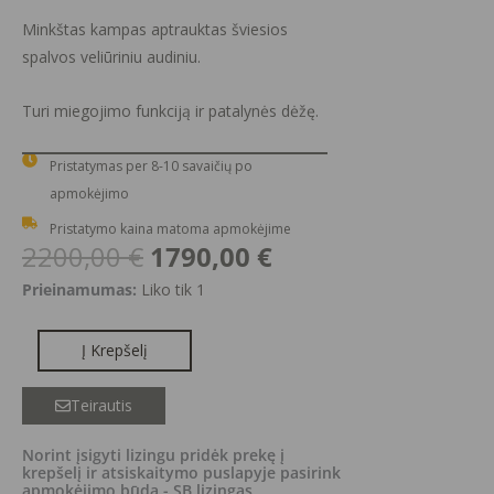
Minkštas kampas aptrauktas šviesios
spalvos veliūriniu audiniu.
Turi miegojimo funkciją ir patalynės dėžę.
Pristatymas per 8-10 savaičių po
apmokėjimo
Pristatymo kaina matoma apmokėjime
Original
Current
2200,00
€
1790,00
€
price
price
produkto
Prieinamumas:
Liko tik 1
was:
is:
kiekis:
2200,00 €.
1790,00 €.
CITY
Į Krepšelį
minkštas
kampas
Teirautis
su
miegojimo
Norint įsigyti lizingu pridėk prekę į
krepšelį ir atsiskaitymo puslapyje pasirink
mechanizmu
apmokėjimo būdą - SB lizingas.