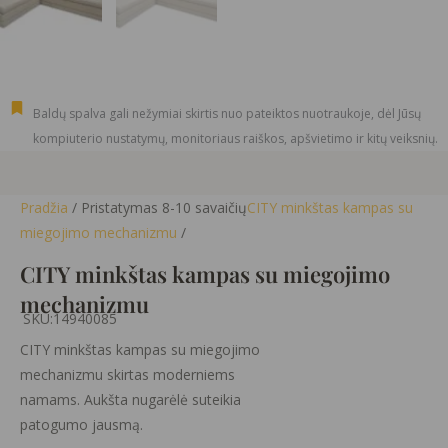
Baldų spalva gali nežymiai skirtis nuo pateiktos nuotraukoje, dėl Jūsų
kompiuterio nustatymų, monitoriaus raiškos, apšvietimo ir kitų veiksnių.
Pradžia
/ Pristatymas 8-10 savaičių
CITY minkštas kampas su
miegojimo mechanizmu
/
CITY minkštas kampas su miegojimo
mechanizmu
SKU:
14940085
CITY minkštas kampas su miegojimo
mechanizmu skirtas moderniems
namams. Aukšta nugarėlė suteikia
patogumo jausmą.