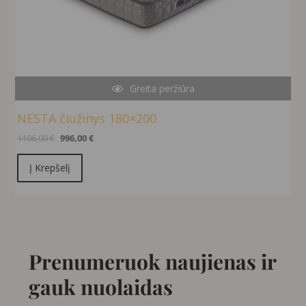
Greita peržiūra
NESTA čiužinys 180×200
1106,00
€
996,00
€
Į Krepšelį
Prenumeruok naujienas ir
gauk nuolaidas