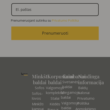
Prenumeruojant sutinku su
Privatumo Politika
Prenumeruoti
Minkšti
Korpusiniai
Kambariai
Naudinga
baldai
baldai
informacija
Svetainės
baldai
Sofos
Valgomojo
Baldų
Miegamojo
komplektai
salonai
Sofos-
baldai
lovos
Stalai
Privatumo
Valgomojo
Politika
Minkšti
Kėdės
baldai
kampai
Apmokėjimo
Baro ir