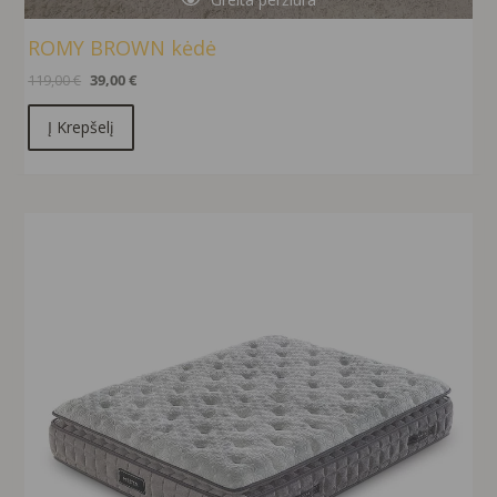
ROMY BROWN kėdė
119,00
€
39,00
€
Į Krepšelį
Original
Current
price
price
was:
is:
1106,00 €.
996,00 €.