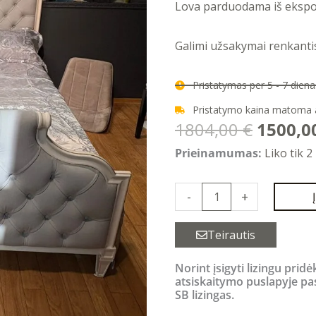
Lova parduodama iš ekspoz
Galimi užsakymai renkantis
Pristatymas per 5 - 7 die
Pristatymo kaina matoma
Origina
1804,00
€
1500,0
price
produkto
Prieinamumas:
Liko tik 2
was:
kiekis:
1804,00
DENVER
-
+
lova
160x200
Teirautis
Norint įsigyti lizingu pridė
atsiskaitymo puslapyje pa
SB lizingas.