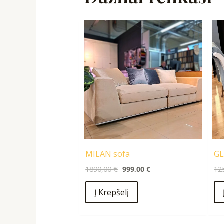
Original
Current
price
price
was:
is:
1890,00 €.
999,00 €.
MILAN sofa
GL
1890,00
€
999,00
€
12
Į Krepšelį