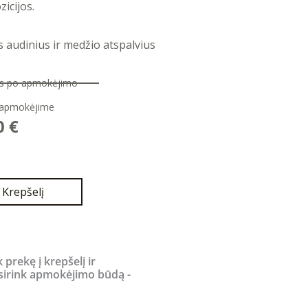
icijos.
 audinius ir medžio atspalvius
nas po apmokėjimo
 apmokėjime
l
Current
0
€
price
is:
 €.
1500,00 €.
Į Krepšelį
k prekę į krepšelį ir
sirink apmokėjimo būdą -