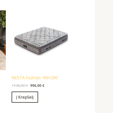
Original
Current
price
price
was:
is:
1106,00 €.
996,00 €.
NESTA čiužinys 180×200
1106,00
€
996,00
€
Į Krepšelį