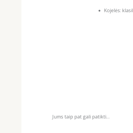
Kojelės: klas
Jums taip pat gali patikti…
Original
Current
price
price