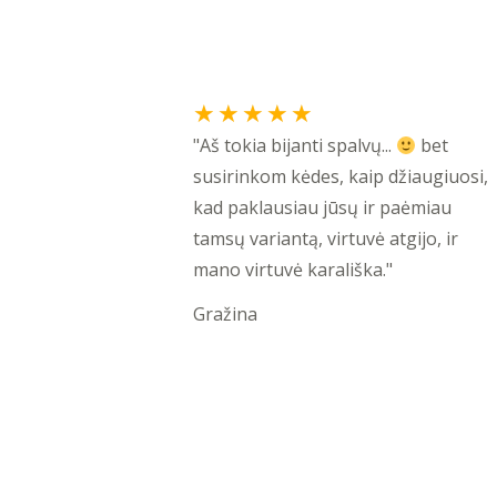
Rated
★
★
★
★
★
5
"Aš tokia bijanti spalvų...
bet
out
susirinkom kėdes, kaip džiaugiuosi,
of
kad paklausiau jūsų ir paėmiau
5
tamsų variantą, virtuvė atgijo, ir
mano virtuvė karališka."
Gražina