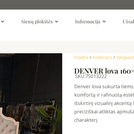
Open Kambariai
Open Sienų Plokštės
Open Informaci
Sienų plokštės
Informacija
Užsak
Pradžia
/
Kolekcijos
/
Vanguar
DENVER lova 160
SKU:
75013222
Denver lova sukurta tiems,
komfortą ir rafinuotą estet
išskirtinį vizualinį akcent
preciziškai atliktas apmu
charakterį.