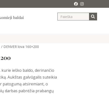
Search
ja
omieji baldai
d
/ DENVER lova 160×200
×200
 kurie ieško baldo, derinančio
iką. Aukštas galvūgalis suteikia
ą ir patogumą atsiremiant, o
šalų darbas pabrėžia prabangų