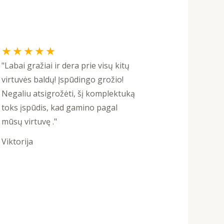
Rated
★
★
★
★
★
5
"Labai gražiai ir dera prie visų kitų
out
virtuvės baldų! Įspūdingo grožio!
of
Negaliu atsigrožėti, šį komplektuką
5
toks įspūdis, kad gamino pagal
mūsų virtuvę ."
Viktorija