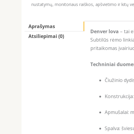
nustatymų, monitoriaus raiškos, apšvietimo ir kitų ve
Aprašymas
Denver lova
– tai e
Atsiliepimai (0)
Subtilūs rėmo linki
pritaikomas įvairiu
Techniniai duome
Čiužinio dyd
Konstrukcija
Apmušalai: m
Spalva: švies