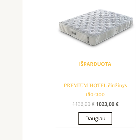
was:
is:
1136,00 €.
1023,00 €
IŠPARDUOTA
PREMIUM HOTEL čiužinys
180×200
1136,00
€
1023,00
€
Daugiau