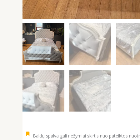
Baldų spalva gali nežymiai skirtis nuo pateiktos nuot