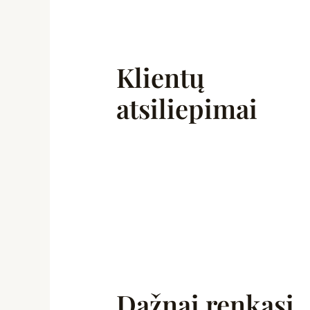
Klientų
atsiliepimai
Dažnai renkasi