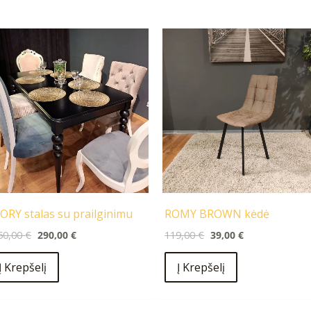
Original
Current
Original
Current
price
price
price
price
was:
is:
was:
is:
1250,00 €.
290,00 €.
119,00 €.
39,00 €.
ORY stalas su prailginimu
ROMY BROWN kėdė
50,00
€
290,00
€
119,00
€
39,00
€
Į Krepšelį
Į Krepšelį