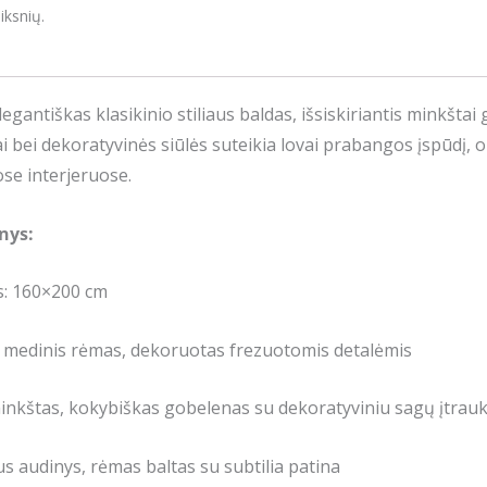
iksnių.
legantiškas klasikinio stiliaus baldas, išsiskiriantis minkšta
ai bei dekoratyvinės siūlės suteikia lovai prabangos įspūdį, o
ose interjeruose.
nys:
is: 160×200 cm
: medinis rėmas, dekoruotas frezuotomis detalėmis
inkštas, kokybiškas gobelenas su dekoratyviniu sagų įtrauk
us audinys, rėmas baltas su subtilia patina