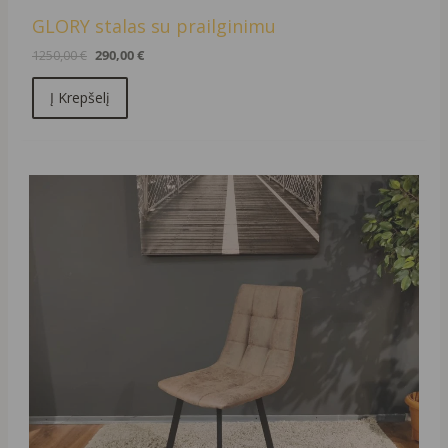
GLORY stalas su prailginimu
1250,00
€
290,00
€
Į Krepšelį
Original
Current
price
price
was:
is:
119,00 €.
39,00 €.