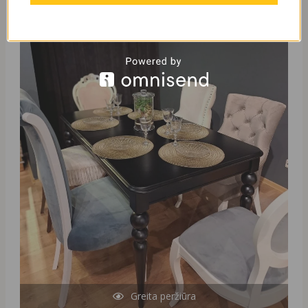
Original
Current
price
price
was:
is:
1250,00 €.
290,00 €.
Greita peržiūra