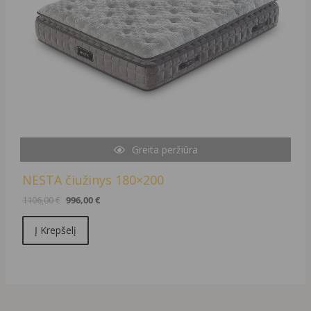
Greita peržiūra
NESTA čiužinys 180×200
1106,00
€
996,00
€
Į Krepšelį