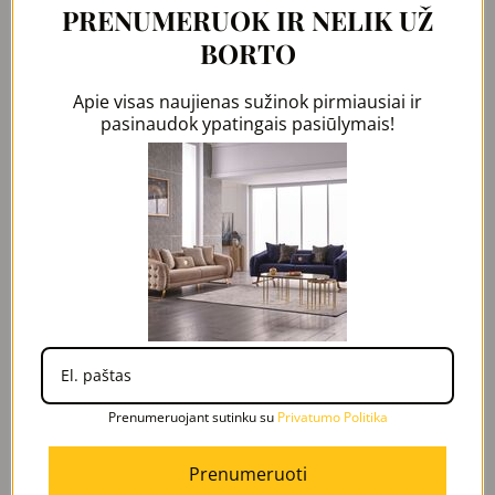
PRENUMERUOK IR NELIK UŽ
BORTO
Apie visas naujienas sužinok pirmiausiai ir
pasinaudok ypatingais pasiūlymais!
Greita peržiūra
MILAN sofa
Prenumeruojant sutinku su
Privatumo Politika
1890,00
€
999,00
€
Prenumeruoti
Į Krepšelį