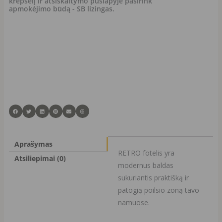
krepšelį ir atsiskaitymo puslapyje pasirink
apmokėjimo būdą - SB lizingas.
Aprašymas
RETRO fotelis yra
Atsiliepimai (0)
modernus baldas
sukuriantis praktišką ir
patogią poilsio zoną tavo
namuose.