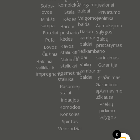
Miegamojo
komplektai
salonai
Sofos-
baldai
lovos
Stalai
Privatumo
Valgomojo
Politika
Minkšti
Kėdės
baldai
kampai
Apmokėjimo
Baro ir
Darbo
sąlygos
Foteliai
pusbario
kambario
kėdės
Baldų
Pufai
baldai
pristatymas
Kavos
Lovos
Prieškambario
ir
staliukai
Čiužiniai
baldai
surinkimas
Naktiniai
Baldiniai
Vaikų
Garantija
staliukai
valikliai ir
kambario
ir
Kosmetiniai
impregnantai
baldai
grąžinimas
staliukai
Garantinio
Rašomieji
aptarnavimo
stalai
užklausa
Indaujos
Prekių
Komodos
pirkimo
Konsolės
sąlygos
Spintos
Veidrodžiai
0