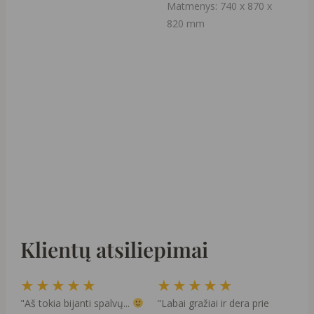
Matmenys: 740 x 870 x
820 mm
Klientų atsiliepimai
Rated
Rated
★
★
★
★
★
★
★
★
★
★
5
5
"Aš tokia bijanti spalvų...
"Labai gražiai ir dera prie