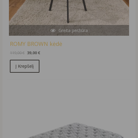
Greita peržiūra
ROMY BROWN kėdė
119,00
€
39,00
€
Į Krepšelį
Original
Current
price
price
was:
is:
1106,00 €.
996,00 €.