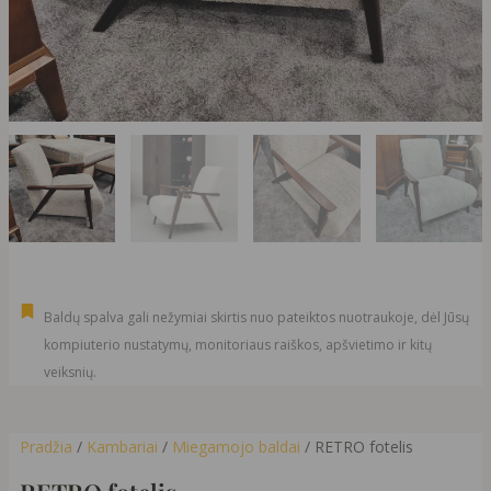
Baldų spalva gali nežymiai skirtis nuo pateiktos nuotraukoje, dėl Jūsų
kompiuterio nustatymų, monitoriaus raiškos, apšvietimo ir kitų
veiksnių.
Pradžia
/
Kambariai
/
Miegamojo baldai
/ RETRO fotelis