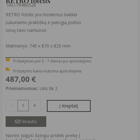
RETRO fotelis
SKU:
79480528
RETRO fotelis yra modernus baldas
sukuriantis praktišką ir patogią poilsio
zoną tavo namuose.
Matmenys: 740 x 870 x 820 mm
Pristatymas per 5 - 7 dienas po apmokėjimo
Pristatymo kaina matoma apmokėjime
487,00
€
produkto
Prieinamumas:
Liko tik 2
kiekis:
RETRO
-
+
Į Krepšelį
fotelis
Teirautis
Norint įsigyti lizingu pridėk prekę į