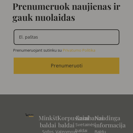
Prenumeruok naujienas ir
gauk nuolaidas
Prenumeruojant sutinku su
Privatumo Politika
Prenumeruoti
Minkšti
Korpusiniai
Kambariai
Naudinga
baldai
baldai
informacija
Svetainės
baldai
Sofos
Valgomojo
Baldų