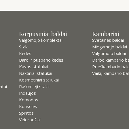
Korpusiniai baldai
Kambariai
Valgomojo komplektai
Svetainės baldai
Stalai
Miegamojo baldai
Kėdės
Valgomojo baldai
Baro ir pusbario kėdės
Darbo kambario ba
Kavos staliukai
Prieškambario bald
Naktiniai staliukai
Vaikų kambario bal
Kosmetiniai staliukai
ntai
Rašomieji stalai
Indaujos
Komodos
Konsolės
Spintos
Veidrodžiai