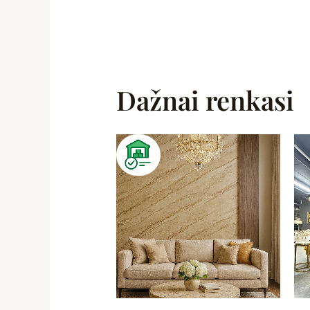
Dažnai renkasi
Original
Current
price
price
was:
is:
129,00 €.
99,99 €.