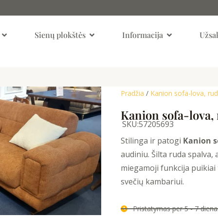
Open Kambariai
Open Sienų Plokštės
Open Informaci
Sienų plokštės
Informacija
Užsak
Pradžia
/
Kanion sofa-lova, ru
Kanion sofa-lova,
SKU:
57205693
Stilinga ir patogi
Kanion s
audiniu. Šilta ruda spalva,
miegamoji funkcija puikiai t
svečių kambariui.
Pristatymas per 5 - 7 die