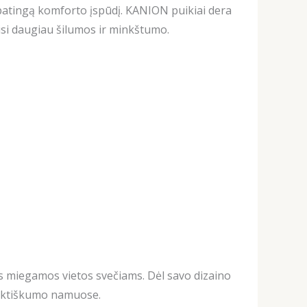
 ypatingą komforto įspūdį. KANION puikiai dera
si daugiau šilumos ir minkštumo.
os miegamos vietos svečiams. Dėl savo dizaino
 praktiškumo namuose.