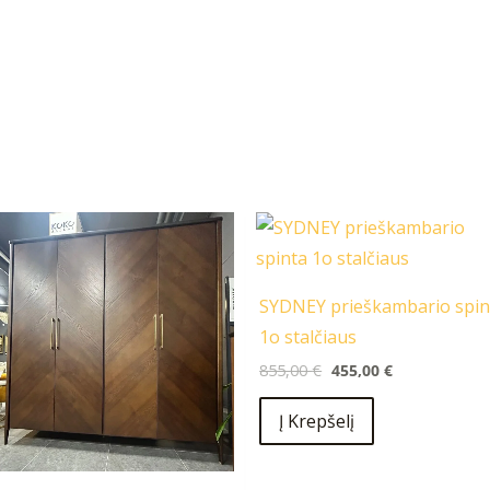
Original
Current
price
price
was:
is:
855,00 €.
455,00 €.
SYDNEY prieškambario spin
1o stalčiaus
855,00
€
455,00
€
Į Krepšelį