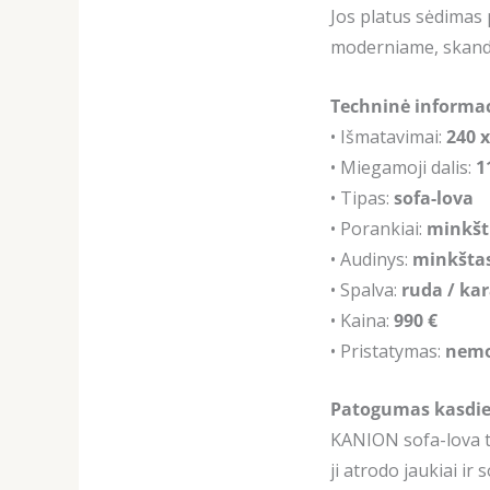
Jos platus sėdimas 
moderniame, skandi
Techninė informac
• Išmatavimai:
240 x
• Miegamoji dalis:
1
• Tipas:
sofa-lova
• Porankiai:
minkšti
• Audinys:
minkštas
• Spalva:
ruda / ka
• Kaina:
990 €
• Pristatymas:
nem
Patogumas kasdien
KANION sofa-lova ti
ji atrodo jaukiai i