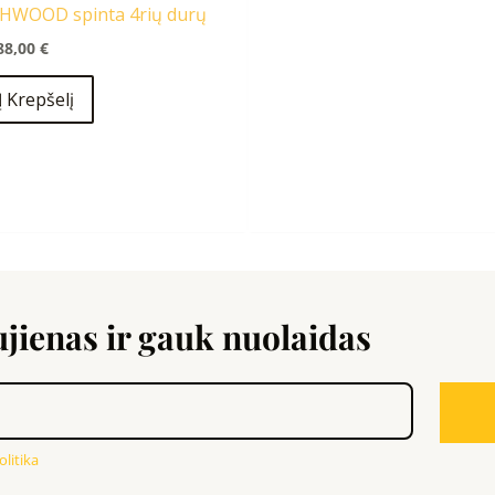
HWOOD spinta 4rių durų
88,00
€
Į Krepšelį
ienas ir gauk nuolaidas
litika