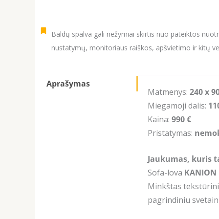
Baldų spalva gali nežymiai skirtis nuo pateiktos nuot
nustatymų, monitoriaus raiškos, apšvietimo ir kitų ve
Aprašymas
Matmenys:
240 x 9
Miegamoji dalis:
11
Kaina:
990 €
Pristatymas:
nemo
Jaukumas, kuris t
Sofa-lova
KANION
Minkštas tekstūrini
pagrindiniu svetain