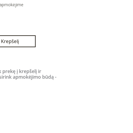
 apmokėjime
Current
price
is:
.
790,00 €.
Į Krepšelį
k prekę į krepšelį ir
sirink apmokėjimo būdą -