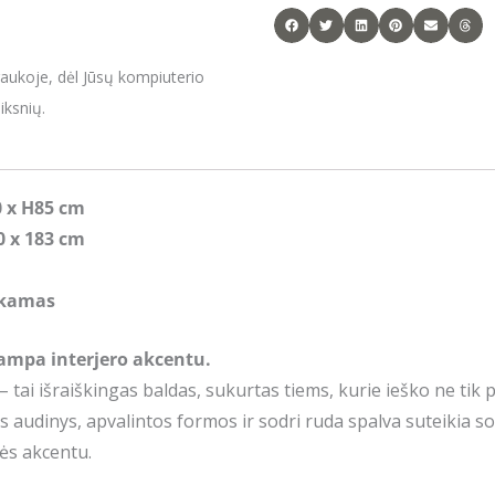
raukoje, dėl Jūsų kompiuterio
iksnių.
0 x H85 cm
0 x 183 cm
kamas
ampa interjero akcentu.
– tai išraiškingas baldas, sukurtas tiems, kurie ieško ne tik 
s audinys, apvalintos formos ir sodri ruda spalva suteikia sof
ės akcentu.