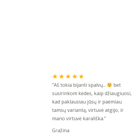
Rated
★
★
★
★
★
5
"Aš tokia bijanti spalvų...
bet
out
susirinkom kėdes, kaip džiaugiuosi,
of
kad paklausiau jūsų ir paėmiau
5
tamsų variantą, virtuvė atgijo, ir
mano virtuvė karališka."
Gražina