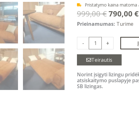
Pristatymo kaina matoma
Original
999,00
€
790,00
€
price
produkto
Prieinamumas:
Turime
was:
kiekis:
999,00 €
Kanion
-
+
sofa-
lova,
Teirautis
ruda,
Norint įsigyti lizingu pridė
240
atsiskaitymo puslapyje pa
cm
SB lizingas.