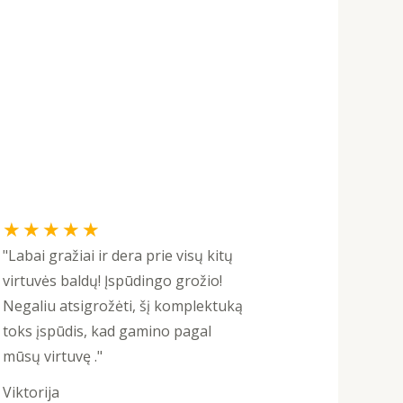
Rated
★
★
★
★
★
5
"Labai gražiai ir dera prie visų kitų
out
virtuvės baldų! Įspūdingo grožio!
of
Negaliu atsigrožėti, šį komplektuką
5
toks įspūdis, kad gamino pagal
mūsų virtuvę ."
Viktorija