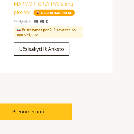
MARMORI GREY PVC sienų
plokštė
UŽSAKOMA PREKĖ
129,00
€
99,99
€
Pristatymas per 2–3 savaites po
apmokėjimo
Užsisakyti Iš Anksto
Prenumeruoti