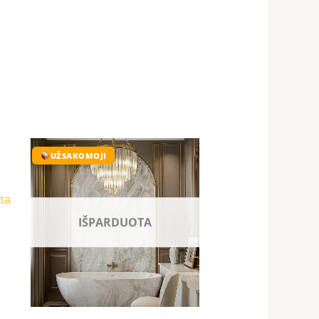
Original
Current
price
price
UŽSAKOMOJI
was:
is:
129,00 €.
99,99 €.
ta
IŠPARDUOTA