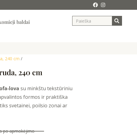
Search
ja
omieji baldai
da, 240 cm
/
 ruda, 240 cm
ofa-lova
su minkštu tekstūriniu
 apvalintos formos ir praktiška
iks svetainei, poilsio zonai ar
nas po apmokėjimo