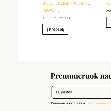
BILECIK BEIGE PVC SIENŲ
AS
PLOKŠTĖ
25
129,00
€
99,99
€
Į Krepšelį
Prenumeruok nauj
Prenumeruojant sutinku su
Privatumo Po