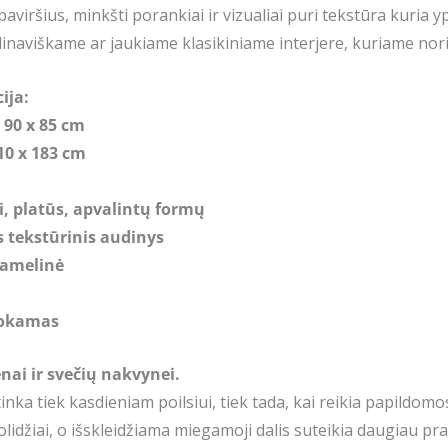
paviršius, minkšti porankiai ir vizualiai puri tekstūra kuria
naviškame ar jaukiame klasikiniame interjere, kuriame nori
ija:
 90 x 85 cm
10 x 183 cm
, platūs, apvalintų formų
 tekstūrinis audinys
ramelinė
okamas
ai ir svečių nakvynei.
nka tiek kasdieniam poilsiui, tiek tada, kai reikia papildom
r solidžiai, o išskleidžiama miegamoji dalis suteikia daugiau