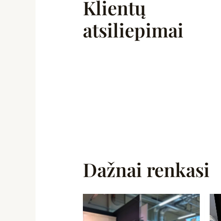
Klientų
atsiliepimai
Dažnai renkasi
Original
Current
price
price
was:
is: