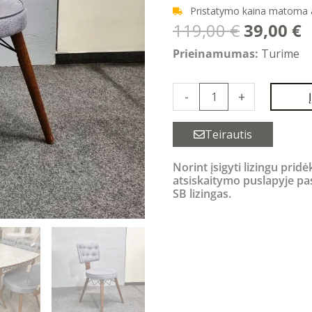
Pristatymo kaina matoma
Original
C
119,00
€
39,00
€
price
p
produkto
Prieinamumas:
Turime
was:
i
kiekis:
119,00 €
3
ARDEN
-
+
GREY
kėdė
Teirautis
Norint įsigyti lizingu pridė
atsiskaitymo puslapyje pa
SB lizingas.