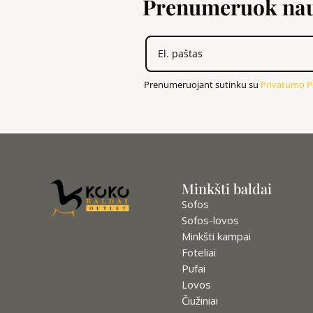
Prenumeruok nauj
Prenumeruojant sutinku su
Privatumo Po
Minkšti baldai
Sofos
Sofos-lovos
Minkšti kampai
Foteliai
Pufai
Lovos
Čiužiniai