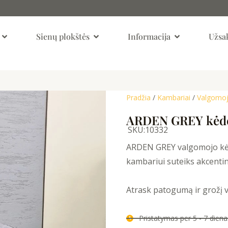
Open Kambariai
Open Sienų Plokštės
Open Informaci
Sienų plokštės
Informacija
Užsak
Pradžia
/
Kambariai
/
Valgomoj
ARDEN GREY kėd
SKU:
10332
ARDEN GREY valgomojo kė
kambariui suteiks akcentin
Atrask patogumą ir grožį 
Pristatymas per 5 - 7 die