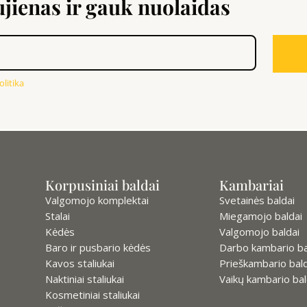
ienas ir gauk nuolaidas
litika
Korpusiniai baldai
Kambariai
Valgomojo komplektai
Svetainės baldai
Stalai
Miegamojo baldai
Kėdės
Valgomojo baldai
Baro ir pusbario kėdės
Darbo kambario ba
Kavos staliukai
Prieškambario bald
Naktiniai staliukai
Vaikų kambario bal
Kosmetiniai staliukai