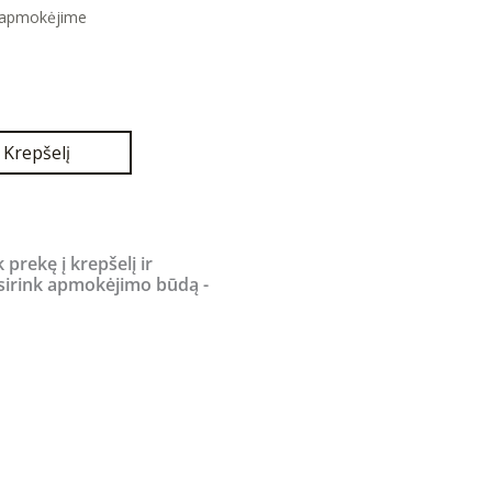
 apmokėjime
urrent
rice
s:
.
9,00 €.
Į Krepšelį
k prekę į krepšelį ir
sirink apmokėjimo būdą -