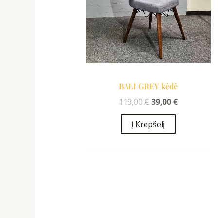
BALI GREY kėdė
119,00
€
39,00
€
Į Krepšelį