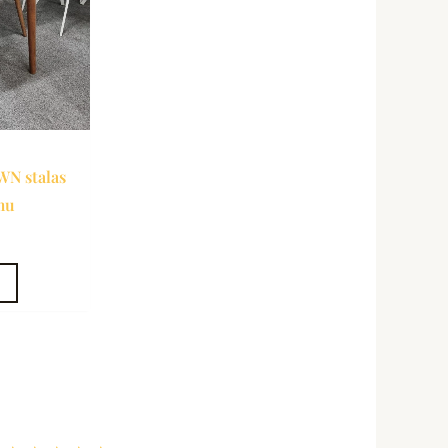
N stalas
mu