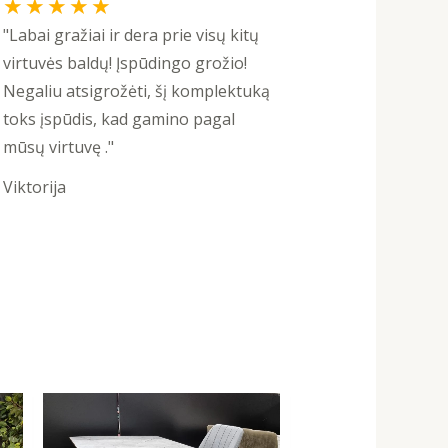
Rated
★
★
★
★
★
5
"Labai gražiai ir dera prie visų kitų
out
virtuvės baldų! Įspūdingo grožio!
of
Negaliu atsigrožėti, šį komplektuką
5
toks įspūdis, kad gamino pagal
mūsų virtuvę ."
Viktorija