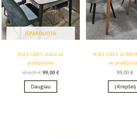
IŠPARDUOTA
BALI GREY stalas su
BALI GREY & BROW
prailginimu
su prailgini
434,00
€
99,00
€
99,00
€
Daugiau
Į Krepšelį