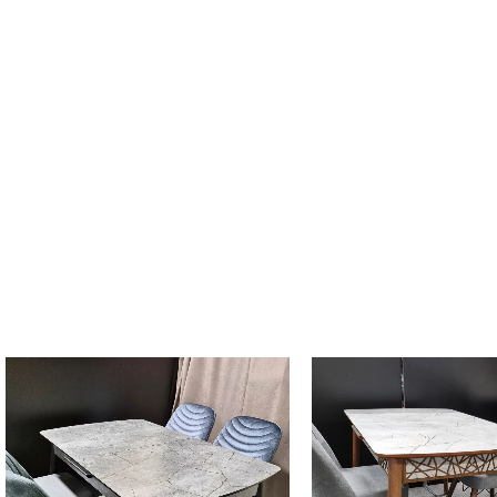
Original
Current
price
price
was:
is:
434,00 €.
99,00 €.