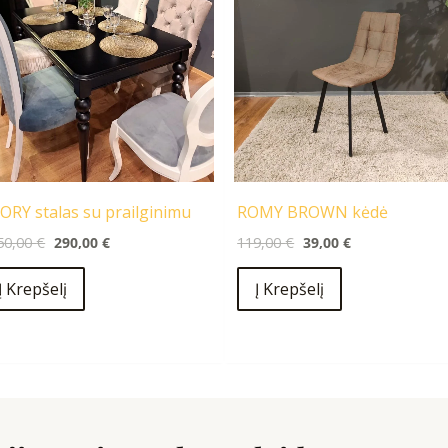
1250,00 €.
290,00 €.
119,00 €.
39,00 €.
ORY stalas su prailginimu
ROMY BROWN kėdė
50,00
€
290,00
€
119,00
€
39,00
€
Į Krepšelį
Į Krepšelį