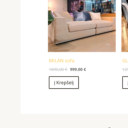
1890,00 €.
999,00 €.
MILAN sofa
GL
1890,00
€
999,00
€
12
Į Krepšelį