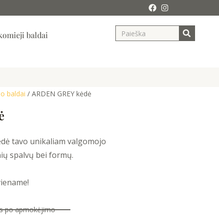
Search
ja
omieji baldai
o baldai
/ ARDEN GREY kėdė
ė
dė tavo unikaliam valgomojo
ių spalvų bei formų.
viename!
nas po apmokėjimo