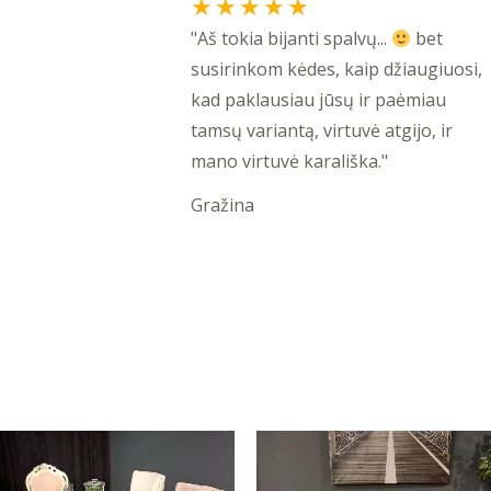
Rated
★
★
★
★
★
5
"Aš tokia bijanti spalvų...
bet
out
susirinkom kėdes, kaip džiaugiuosi,
of
kad paklausiau jūsų ir paėmiau
5
tamsų variantą, virtuvė atgijo, ir
mano virtuvė karališka."
Gražina
Original
Current
Original
Current
price
price
price
price
was:
is:
was:
is: