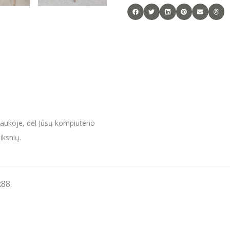
raukoje, dėl Jūsų kompiuterio
iksnių.
88.