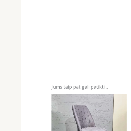
Jums taip pat gali patikti…
Original
Current
price
price
was:
is:
119,00 €.
39,00 €.