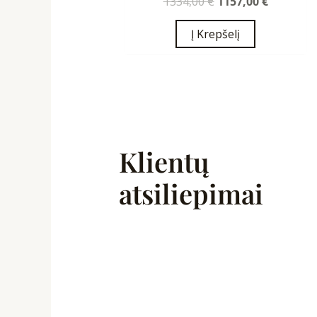
1334,00
€
1157,00
€
Į Krepšelį
Klientų
atsiliepimai