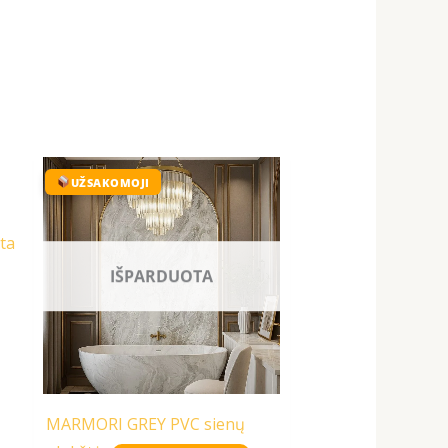
Original
Current
price
price
UŽSAKOMOJI
was:
is:
129,00 €.
99,99 €.
ta
IŠPARDUOTA
MARMORI GREY PVC sienų