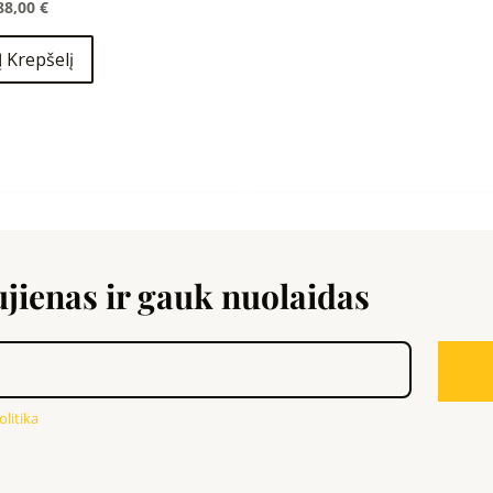
88,00
€
Į Krepšelį
ienas ir gauk nuolaidas
litika