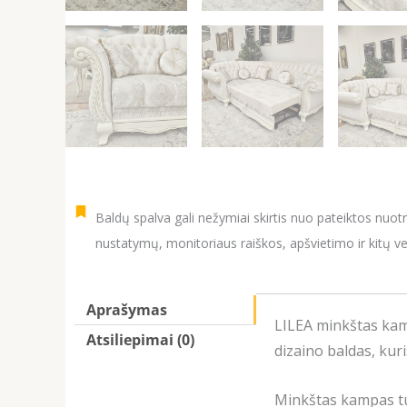
Baldų spalva gali nežymiai skirtis nuo pateiktos nuot
nustatymų, monitoriaus raiškos, apšvietimo ir kitų ve
Aprašymas
LILEA minkštas kamp
Atsiliepimai (0)
dizaino baldas, kur
Minkštas kampas tu