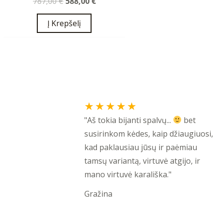
787,00
€
588,00
€
Į Krepšelį
Rated
★
★
★
★
★
5
"Aš tokia bijanti spalvų...
bet
out
susirinkom kėdes, kaip džiaugiuosi,
of
kad paklausiau jūsų ir paėmiau
5
tamsų variantą, virtuvė atgijo, ir
mano virtuvė karališka."
Gražina