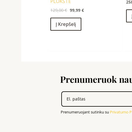
PLOKŠTĖ
25
129,00
€
99,99
€
Į Krepšelį
Prenumeruok nauj
Prenumeruojant sutinku su
Privatumo Po