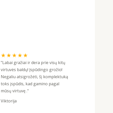
Rated
★
★
★
★
★
5
"Labai gražiai ir dera prie visų kitų
out
virtuvės baldų! Įspūdingo grožio!
of
Negaliu atsigrožėti, šį komplektuką
5
toks įspūdis, kad gamino pagal
mūsų virtuvę ."
Viktorija