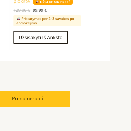
plokštė
UŽSAKOMA PREKĖ
129,00
€
99,99
€
Pristatymas per 2–3 savaites po
apmokėjimo
Užsisakyti Iš Anksto
Prenumeruoti