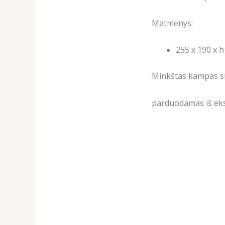
Matmenys:
255 x 190 x 
Minkštas kampas su
parduodamas iš eks