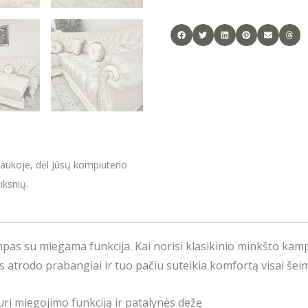
raukoje, dėl Jūsų kompiuterio
iksnių.
as su miegama funkcija. Kai norisi klasikinio minkšto kampo
is atrodo prabangiai ir tuo pačiu suteikia komfortą visai šeim
ri miegojimo funkciją ir patalynės dežę