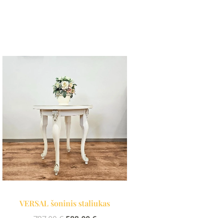
Original
Current
price
price
was:
is:
.
787,00 €.
588,00 €.
VERSAL šoninis staliukas