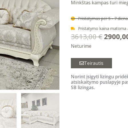
Minkštas kampas turi mieg
Pristatymas per 5 - 7 die
Pristatymo kaina matoma
Origina
3613,00
€
2900,0
price
Neturime
was:
3613,00
Teirautis
Norint įsigyti lizingu pridė
atsiskaitymo puslapyje pa
SB lizingas.