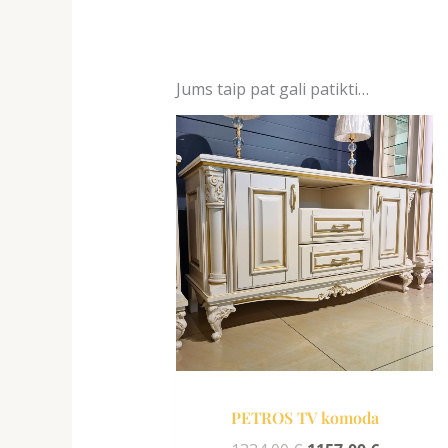
Jums taip pat gali patikti…
Original
Current
price
price
was:
is:
1334,00 €.
1157,00 €
PETROS TV komoda