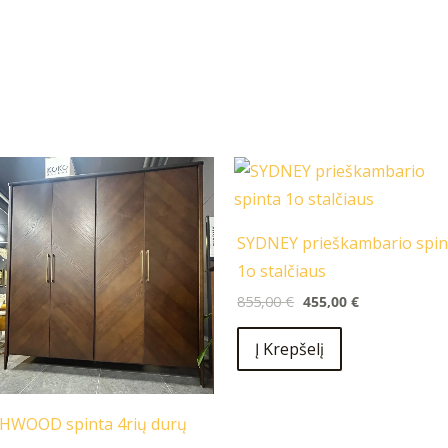
Original
Current
price
price
was:
is:
855,00 €.
455,00 €.
SYDNEY prieškambario spin
1o stalčiaus
855,00
€
455,00
€
Į Krepšelį
HWOOD spinta 4rių durų