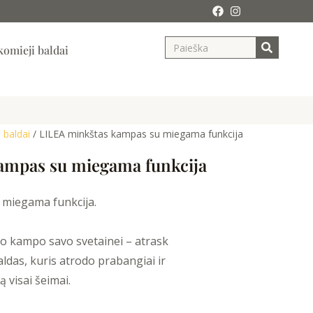
Search
ja
omieji baldai
 baldai
/ LILEA minkštas kampas su miegama funkcija
ampas su miegama funkcija
 miegama funkcija.
što kampo savo svetainei – atrask
baldas, kuris atrodo prabangiai ir
 visai šeimai.