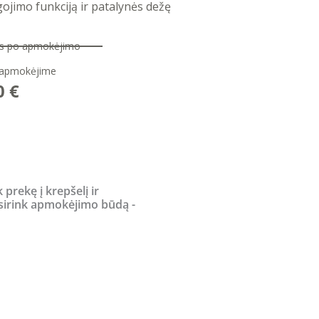
ojimo funkciją ir patalynės dežę
nas po apmokėjimo
 apmokėjime
l
Current
0
€
price
is:
 €.
2900,00 €.
k prekę į krepšelį ir
sirink apmokėjimo būdą -