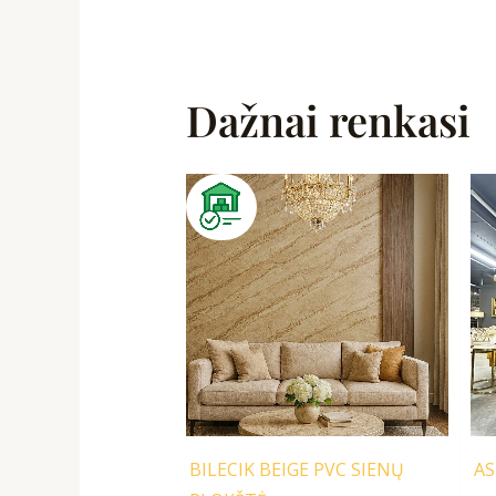
Dažnai renkasi
Original
Current
price
price
was:
is:
129,00 €.
99,99 €.
BILECIK BEIGE PVC SIENŲ
AS