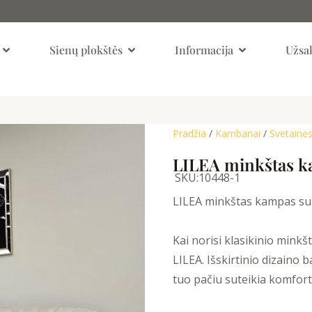
Open Kambariai
Open Sienų Plokštės
Open Informaci
Sienų plokštės
Informacija
Užsak
Pradžia
/
Kambariai
/
Svetainės
LILEA minkštas k
SKU:
10448-1
LILEA minkštas kampas su
Kai norisi klasikinio mink
LILEA. Išskirtinio dizaino 
tuo pačiu suteikia komfortą