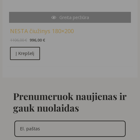
Greita peržiūra
NESTA čiužinys 180×200
1106,00
€
996,00
€
Į Krepšelį
Prenumeruok naujienas ir
gauk nuolaidas