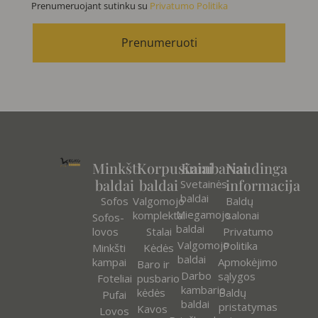
Prenumeruojant sutinku su
Privatumo Politika
Prenumeruoti
Minkšti
Korpusiniai
Kambariai
Naudinga
baldai
baldai
informacija
Svetainės
baldai
Sofos
Valgomojo
Baldų
Miegamojo
komplektai
salonai
Sofos-
baldai
lovos
Stalai
Privatumo
Valgomojo
Politika
Minkšti
Kėdės
baldai
kampai
Apmokėjimo
Baro ir
Darbo
sąlygos
Foteliai
pusbario
kambario
kėdės
Baldų
Pufai
baldai
pristatymas
Kavos
Lovos