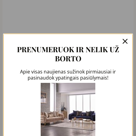
PRENUMERUOK IR NELIK UŽ
Dažnai renkasi
BORTO
Apie visas naujienas sužinok pirmiausiai ir
Original
Current
price
price
pasinaudok ypatingais pasiūlymais!
was:
is:
1890,00 €.
999,00 €.