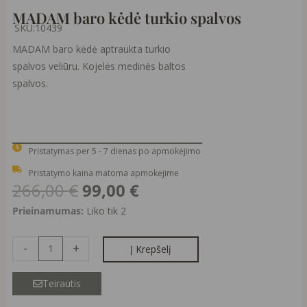
MADAM baro kėdė turkio spalvos
SKU:
10439
MADAM baro kėdė aptraukta turkio
spalvos veliūru. Kojelės medinės baltos
spalvos.
Pristatymas per 5 - 7 dienas po apmokėjimo
Pristatymo kaina matoma apmokėjime
Original
Current
266,00
€
99,00
€
price
price
produkto
Prieinamumas:
Liko tik 2
was:
is:
kiekis:
266,00 €.
99,00 €.
MADAM
-
+
Į Krepšelį
baro
kėdė
Teirautis
turkio