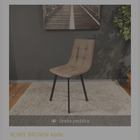
Original
Current
price
price
was:
is:
119,00 €.
39,00 €.
Greita peržiūra
ROMY BROWN kėdė