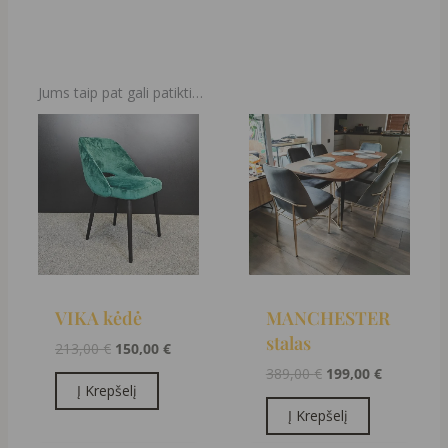
Jums taip pat gali patikti…
Original
Current
Original
Current
price
price
price
price
was:
is:
was:
is:
213,00 €.
150,00 €.
389,00 €.
199,00 €.
VIKA kėdė
MANCHESTER
stalas
213,00
€
150,00
€
389,00
€
199,00
€
Į Krepšelį
Į Krepšelį