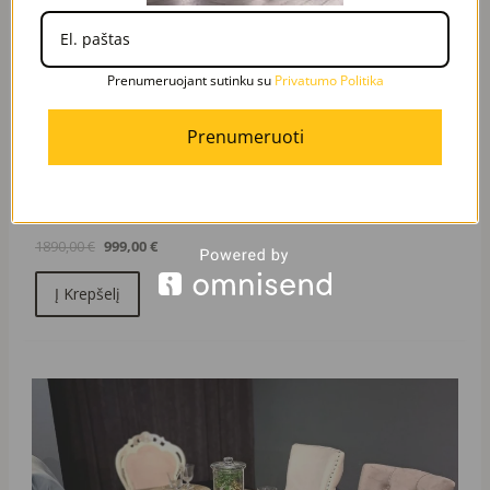
Prenumeruojant sutinku su
Privatumo Politika
Prenumeruoti
Greita peržiūra
MILAN sofa
1890,00
€
999,00
€
Į Krepšelį
Original
Current
price
price
was:
is:
1250,00 €.
290,00 €.