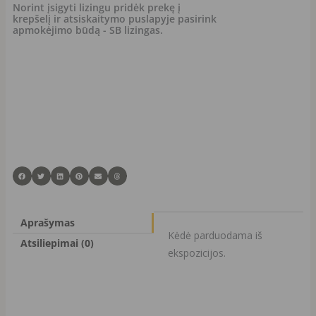
spalvos
Norint įsigyti lizingu pridėk prekę į
krepšelį ir atsiskaitymo puslapyje pasirink
apmokėjimo būdą - SB lizingas.
Aprašymas
Kėdė parduodama iš
Atsiliepimai (0)
ekspozicijos.