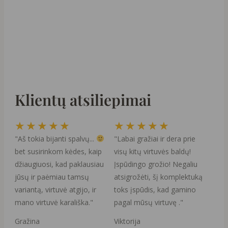
Klientų atsiliepimai
Rated
Rated
★
★
★
★
★
★
★
★
★
★
5
5
"Aš tokia bijanti spalvų...
"Labai gražiai ir dera prie
out
out
bet susirinkom kėdes, kaip
visų kitų virtuvės baldų!
of
of
džiaugiuosi, kad paklausiau
Įspūdingo grožio! Negaliu
5
5
jūsų ir paėmiau tamsų
atsigrožėti, šį komplektuką
variantą, virtuvė atgijo, ir
toks įspūdis, kad gamino
mano virtuvė karališka."
pagal mūsų virtuvę ."
Gražina
Viktorija