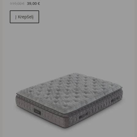
119,00
€
39,00
€
Į Krepšelį
Original
Current
price
price
was:
is:
1106,00 €.
996,00 €.