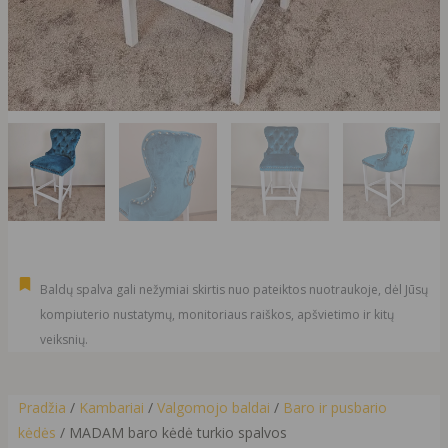
Baldų spalva gali nežymiai skirtis nuo pateiktos nuotraukoje, dėl Jūsų
kompiuterio nustatymų, monitoriaus raiškos, apšvietimo ir kitų
veiksnių.
Pradžia
/
Kambariai
/
Valgomojo baldai
/
Baro ir pusbario
kėdės
/ MADAM baro kėdė turkio spalvos