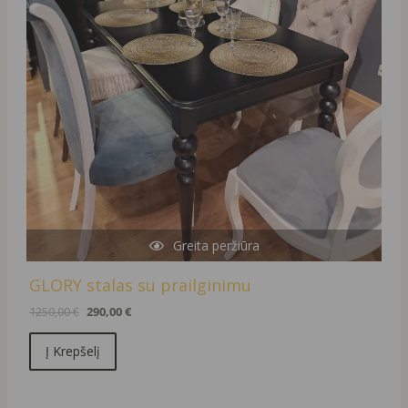
Greita peržiūra
GLORY stalas su prailginimu
1250,00
€
290,00
€
Į Krepšelį