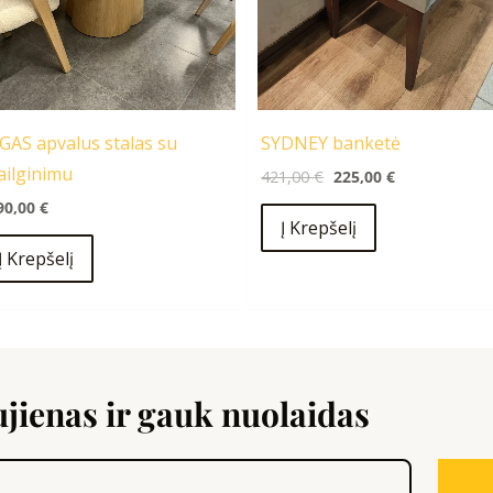
GAS apvalus stalas su
SYDNEY banketė
ailginimu
421,00
€
225,00
€
90,00
€
Į Krepšelį
Į Krepšelį
ienas ir gauk nuolaidas