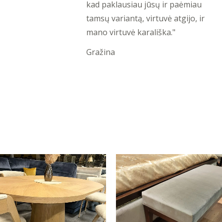
of
kad paklausiau jūsų ir paėmiau
5
tamsų variantą, virtuvė atgijo, ir
mano virtuvė karališka."
Gražina
Original
Current
price
price
was:
is:
421,00 €.
225,00 €.