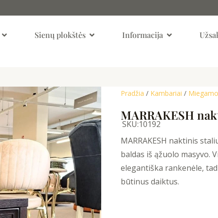
Open Kambariai
Open Sienų Plokštės
Open Informaci
Sienų plokštės
Informacija
Užsak
Pradžia
/
Kambariai
/
Miegamoj
MARRAKESH naktin
SKU:
10192
MARRAKESH naktinis staliu
baldas iš ąžuolo masyvo. V
elegantiška rankenėle, tad
būtinus daiktus.