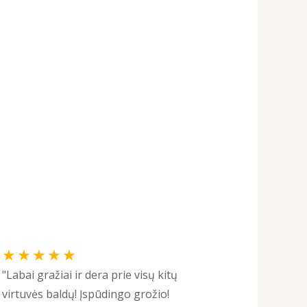
Rated
★
★
★
★
★
5
"Labai gražiai ir dera prie visų kitų
out
virtuvės baldų! Įspūdingo grožio!