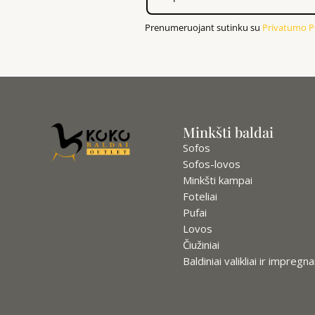
Prenumeruojant sutinku su
Privatumo Po
Minkšti baldai
Sofos
Sofos-lovos
Minkšti kampai
Foteliai
Pufai
Lovos
Čiužiniai
Baldiniai valikliai ir impregna