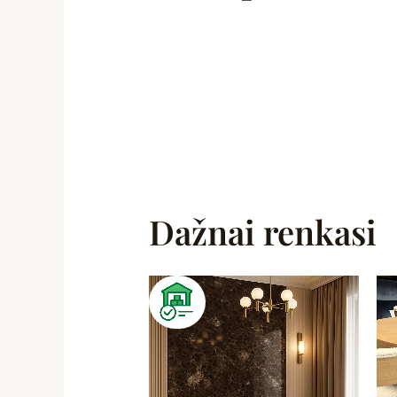
Dažnai renkasi
Original
Current
price
price
was:
is:
129,00 €.
99,99 €.