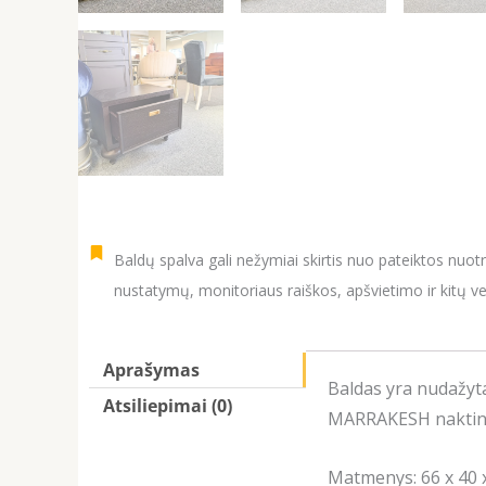
Baldų spalva gali nežymiai skirtis nuo pateiktos nuot
nustatymų, monitoriaus raiškos, apšvietimo ir kitų ve
Aprašymas
Baldas yra nudažyta
Atsiliepimai (0)
MARRAKESH naktinis 
Matmenys: 66 х 40 х