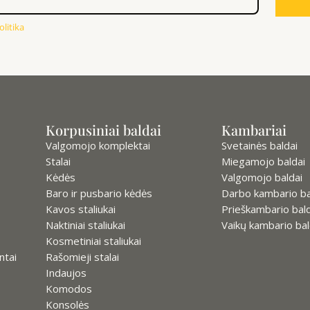
litika
Korpusiniai baldai
Kambariai
Valgomojo komplektai
Svetainės baldai
Stalai
Miegamojo baldai
Kėdės
Valgomojo baldai
Baro ir pusbario kėdės
Darbo kambario ba
Kavos staliukai
Prieškambario bald
Naktiniai staliukai
Vaikų kambario bal
Kosmetiniai staliukai
ntai
Rašomieji stalai
Indaujos
Komodos
Konsolės