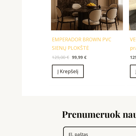
EMPERADOR BROWN PVC
VE
SIENŲ PLOKŠTĖ
pr
129,00
€
99,99
€
12
Į Krepšelį
Prenumeruok nauj