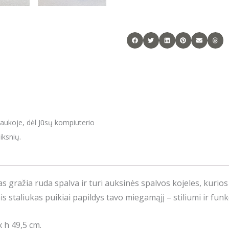
raukoje, dėl Jūsų kompiuterio
iksnių.
s gražia ruda spalva ir turi auksinės spalvos kojeles, kurio
staliukas puikiai papildys tavo miegamąjį – stiliumi ir fun
 h 49,5 cm.