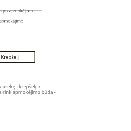
nas po apmokėjimo
 apmokėjime
Current
price
is:
.
290,00 €.
Į Krepšelį
k prekę į krepšelį ir
sirink apmokėjimo būdą -