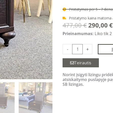
Pristatymas per 5 - 7 die
Pristatymo kaina matoma
Original
477,00
€
290,00
€
price
produkto
Prieinamumas:
Liko tik 2
was:
kiekis:
477,00 €
MARRAKESH
-
+
naktinis
staliukas
Teirautis
rudas
Norint įsigyti lizingu pridė
atsiskaitymo puslapyje pa
SB lizingas.