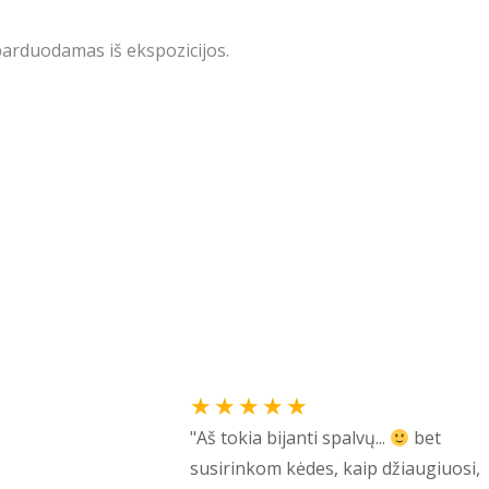
parduodamas iš ekspozicijos.
Rated
★
★
★
★
★
5
"Aš tokia bijanti spalvų...
bet
out
susirinkom kėdes, kaip džiaugiuosi,