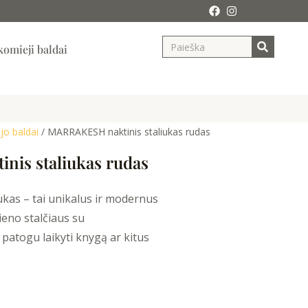
Search
ja
omieji baldai
o baldai
/ MARRAKESH naktinis staliukas rudas
is staliukas rudas
kas – tai unikalus ir modernus
ieno stalčiaus su
 patogu laikyti knygą ar kitus