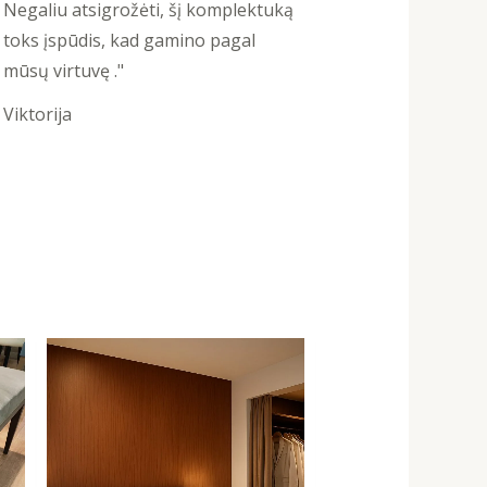
of
Negaliu atsigrožėti, šį komplektuką
5
toks įspūdis, kad gamino pagal
mūsų virtuvę ."
Viktorija
Original
Current
price
price
was:
is:
159,99 €.
129,99 €.