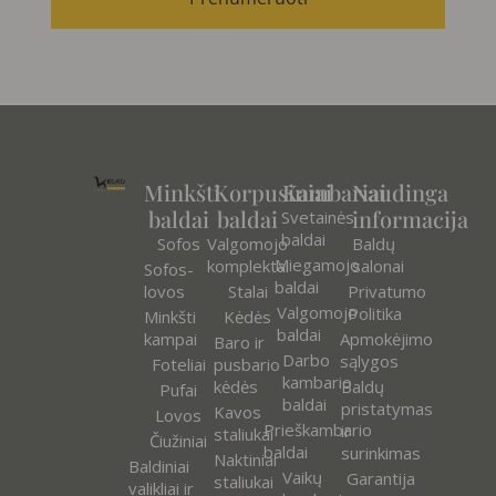
Minkšti
Korpusiniai
Kambariai
Naudinga
baldai
baldai
informacija
Svetainės
baldai
Sofos
Valgomojo
Baldų
Miegamojo
komplektai
salonai
Sofos-
baldai
lovos
Stalai
Privatumo
Valgomojo
Politika
Minkšti
Kėdės
baldai
kampai
Apmokėjimo
Baro ir
Darbo
sąlygos
Foteliai
pusbario
kambario
kėdės
Baldų
Pufai
baldai
pristatymas
Kavos
Lovos
Prieškambario
ir
staliukai
Čiužiniai
baldai
surinkimas
Naktiniai
Baldiniai
Vaikų
Garantija
staliukai
valikliai ir