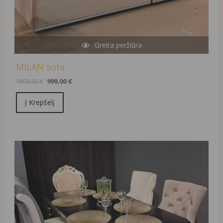
Greita peržiūra
MILAN sofa
1890,00
€
999,00
€
Į Krepšelį
Original
Current
price
price
was:
is:
1250,00 €.
290,00 €.