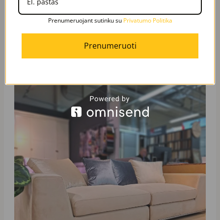
Prenumeruojant sutinku su
Privatumo Politika
Prenumeruoti
Dažnai renkasi
Original
Current
price
price
was:
is:
1890,00 €.
999,00 €.