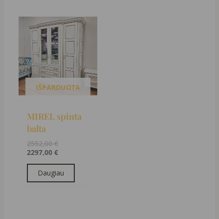
Original
Current
price
price
was:
is:
2552,00 €.
2297,00 €.
IŠPARDUOTA
MIREL spinta
balta
2552,00
€
2297,00
€
Daugiau