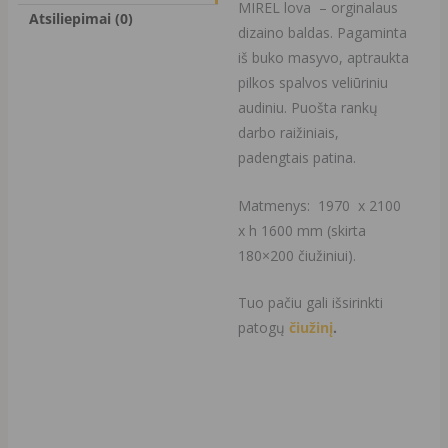
MIREL lova – orginalaus
Atsiliepimai (0)
dizaino baldas. Pagaminta
iš buko masyvo, aptraukta
pilkos spalvos veliūriniu
audiniu. Puošta rankų
darbo raižiniais,
padengtais patina.
Matmenys: 1970 x 2100
x h 1600 mm (skirta
180×200 čiužiniui).
Tuo pačiu gali išsirinkti
patogų
čiužinį
.