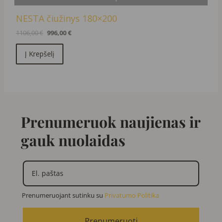
NESTA čiužinys 180×200
1106,00
€
996,00
€
Į Krepšelį
Prenumeruok naujienas ir
gauk nuolaidas
Prenumeruojant sutinku su
Privatumo Politika
Prenumeruoti