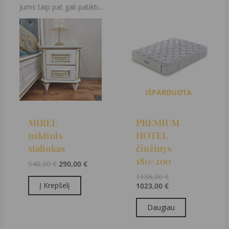
Jums taip pat gali patikti…
Original
Current
Original
Current
price
price
price
price
was:
is:
was:
is:
540,00 €.
290,00 €.
1136,00 €.
1023,00 €.
IŠPARDUOTA
MIREL
PREMIUM
naktinis
HOTEL
staliukas
čiužinys
180×200
540,00
€
290,00
€
1136,00
€
Į Krepšelį
1023,00
€
Daugiau