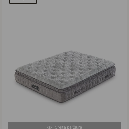
Original
Current
price
price
was:
is:
1106,00 €.
996,00 €.
Greita peržiūra