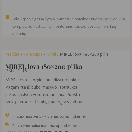
Baldų spalva gali nežymiai skirtis nuo pateiktos nuotraukoje, dėl Jūsų
kompiuterio nustatymų, monitoriaus raiškos, apšvietimo ir kitų
veiksnių.
Pradžia
/
Kolekcijos
/
Mirel
/ MIREL lova 180×200 pilka
MIREL lova 180×200 pilka
SKU:
10113
MIREL lova – orginalaus dizaino baldas.
Pagaminta iš buko masyvo, aptraukta
pilkos spalvos veliūriniu audiniu. Puošta
rankų darbo raižiniais, padengtais patina.
Pristatymas per 5 - 7 dienas po apmokėjimo
Pristatymo kaina matoma apmokėjime