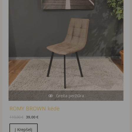
119,00 €.
39,00 €.
Greita peržiūra
ROMY BROWN kėdė
119,00
€
39,00
€
Į Krepšelį