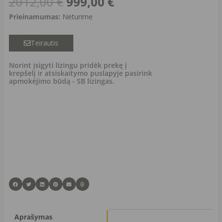
Original
Current
2012,00
€
999,00
€
price
price
Prieinamumas:
Neturime
was:
is:
2012,00 €.
999,00 €.
Teirautis
Norint įsigyti lizingu pridėk prekę į
krepšelį ir atsiskaitymo puslapyje pasirink
apmokėjimo būdą - SB lizingas.
Aprašymas