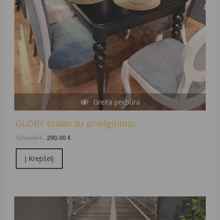
Greita peržiūra
GLORY stalas su prailginimu
1250,00
€
290,00
€
Į Krepšelį
Original
Current
price
price
was:
is: