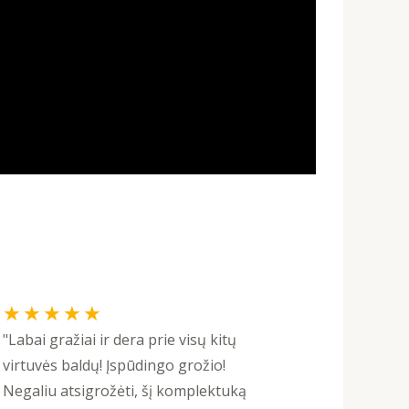
Rated
★
★
★
★
★
5
"Labai gražiai ir dera prie visų kitų
out
virtuvės baldų! Įspūdingo grožio!
of
Negaliu atsigrožėti, šį komplektuką