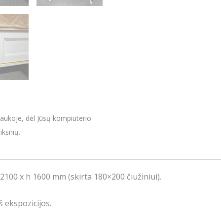
raukoje, dėl Jūsų kompiuterio
iksnių.
100 x h 1600 mm (skirta 180×200 čiužiniui).
 ekspozicijos.