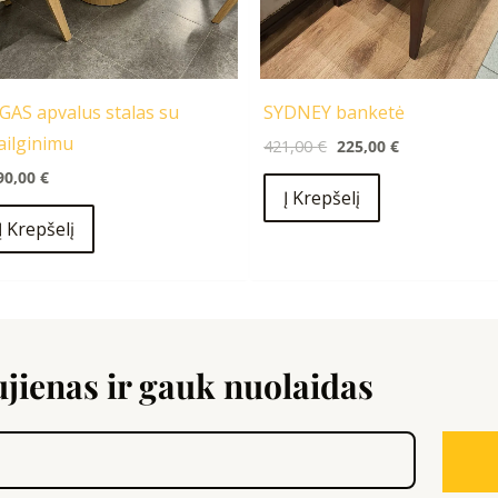
GAS apvalus stalas su
SYDNEY banketė
ailginimu
421,00
€
225,00
€
90,00
€
Į Krepšelį
Į Krepšelį
ienas ir gauk nuolaidas