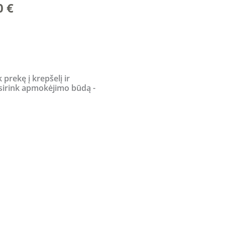
l
Current
0
€
price
is:
 €.
1811,00 €.
k prekę į krepšelį ir
sirink apmokėjimo būdą -