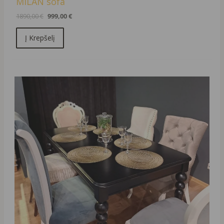
MILAN sofa
1890,00
€
999,00
€
Į Krepšelį
Original
Current
price
price
was:
is:
1250,00 €.
290,00 €.