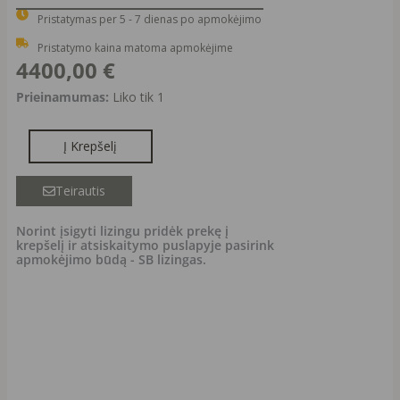
Pristatymas per 5 - 7 dienas po apmokėjimo
Pristatymo kaina matoma apmokėjime
4400,00
€
produkto
Prieinamumas:
Liko tik 1
kiekis:
MONACO
Į Krepšelį
ELIT
minkštas
Teirautis
kampas
su
Norint įsigyti lizingu pridėk prekę į
krepšelį ir atsiskaitymo puslapyje pasirink
miegama
apmokėjimo būdą - SB lizingas.
funkcija