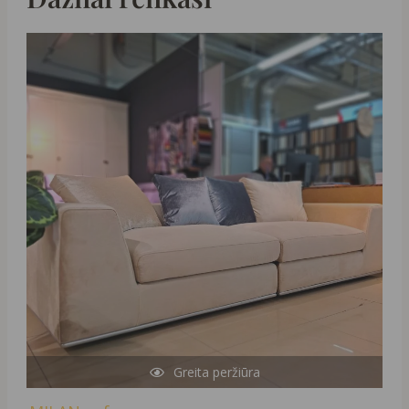
Original
Current
price
price
was:
is:
1890,00 €.
999,00 €.
Greita peržiūra