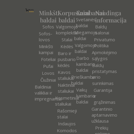
Minkšti
Korpusiniai
Kambariai
Naudinga
baldai
baldai
informacija
Svetainės
baldai
Sofos
Valgomojo
Baldų
Miegamojo
komplektai
salonai
Sofos-
baldai
lovos
Stalai
Privatumo
Valgomojo
Politika
Minkšti
Kėdės
baldai
kampai
Apmokėjimo
Baro ir
Darbo
sąlygos
Foteliai
pusbario
kambario
kėdės
Baldų
Pufai
baldai
pristatymas
Kavos
Lovos
Prieškambario
ir
staliukai
Čiužiniai
baldai
surinkimas
Naktiniai
Baldiniai
Vaikų
Garantija
staliukai
valikliai ir
kambario
ir
Kosmetiniai
impregnantai
baldai
grąžinimas
staliukai
Garantinio
Rašomieji
aptarnavimo
stalai
užklausa
Indaujos
Prekių
Komodos
pirkimo