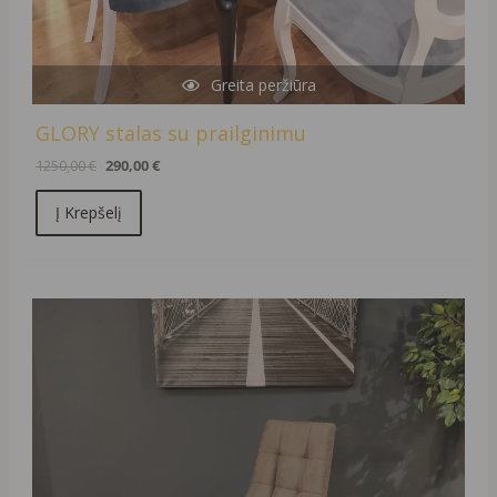
Greita peržiūra
GLORY stalas su prailginimu
1250,00
€
290,00
€
Į Krepšelį
Original
Current
price
price
was:
is:
119,00 €.
39,00 €.