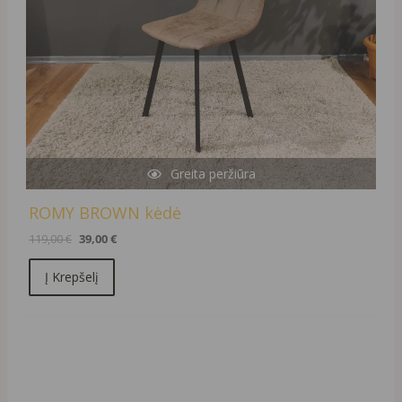
Greita peržiūra
ROMY BROWN kėdė
119,00
€
39,00
€
Į Krepšelį
Original
Current
price
price
was:
is:
1106,00 €.
996,00 €.