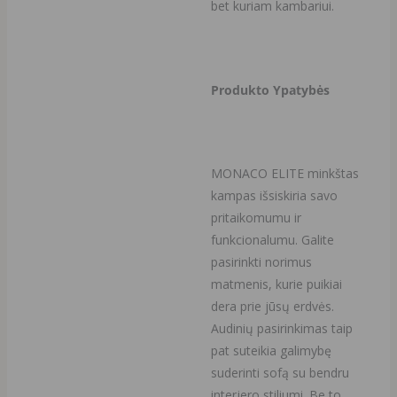
bet kuriam kambariui.
Produkto Ypatybės
MONACO ELITE minkštas
kampas išsiskiria savo
pritaikomumu ir
funkcionalumu. Galite
pasirinkti norimus
matmenis, kurie puikiai
dera prie jūsų erdvės.
Audinių pasirinkimas taip
pat suteikia galimybę
suderinti sofą su bendru
interjero stiliumi. Be to,