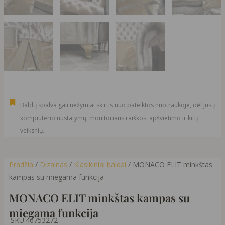
Baldų spalva gali nežymiai skirtis nuo pateiktos nuotraukoje, dėl Jūsų
kompiuterio nustatymų, monitoriaus raiškos, apšvietimo ir kitų
veiksnių.
Pradžia
/
Dizainas
/
Klasikiniai baldai
/ MONACO ELIT minkštas
kampas su miegama funkcija
MONACO ELIT minkštas kampas su
miegama funkcija
SKU:
46753272