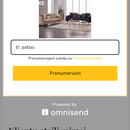
Pasirinkę MONACO ELITE
minkštą kampą,
investuosite į kokybę ir
stilių, kuris ilgus metus
džiugins jus ir jūsų šeimą.
Prenumeruojant sutinku su
Privatumo Politika
Prenumeruoti