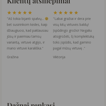
Klientų atsiliepimai
Rated
Rated
★
★
★
★
★
★
★
★
★
★
5
5
"Aš tokia bijanti spalvų...
"Labai gražiai ir dera prie
out
out
bet susirinkom kėdes, kaip
visų kitų virtuvės baldų!
of
of
džiaugiuosi, kad paklausiau
Įspūdingo grožio! Negaliu
5
5
jūsų ir paėmiau tamsų
atsigrožėti, šį komplektuką
variantą, virtuvė atgijo, ir
toks įspūdis, kad gamino
mano virtuvė karališka."
pagal mūsų virtuvę ."
Gražina
Viktorija
Dažnai renkasi