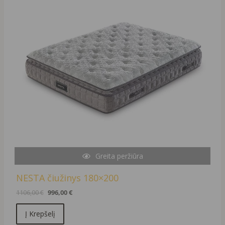
Greita peržiūra
NESTA čiužinys 180×200
1106,00
€
996,00
€
Į Krepšelį