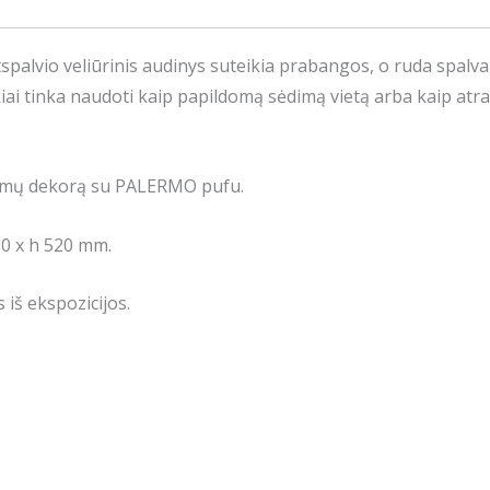
spalvio veliūrinis audinys suteikia prabangos, o ruda spalva
i tinka naudoti kaip papildomą sėdimą vietą arba kaip atra
amų dekorą su PALERMO pufu.
0 х h 520 mm.
iš ekspozicijos.