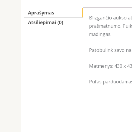
Aprašymas
Blizgančio aukso at
Atsiliepimai (0)
prašmatnumo. Puikia
madingas.
Patobulink savo n
Matmenys: 430 х 43
Pufas parduodamas 