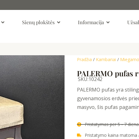
Open Kambariai
Open Sienų Plokštės
Open Informaci
Sienų plokštės
Informacija
Užsak
Pradžia
/
Kambariai
/
Miegamoj
PALERMO pufas r
SKU:
10242
PALERMO pufas yra stilinga
gyvenamosios erdvės pried
masyvo, šis pufas pagaminta
Pristatymas per 5 - 7 die
Pristatymo kaina matoma