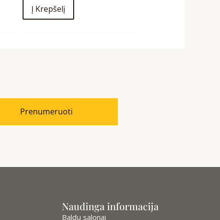
Į Krepšelį
Prenumeruoti
Naudinga informacija
Baldų salonai