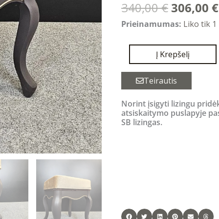
Original
340,00
€
306,00
€
price
produkto
Prieinamumas:
Liko tik 1
was:
kiekis:
340,00 €
PALERMO
Į Krepšelį
pufas
rudas
Teirautis
Norint įsigyti lizingu pridė
atsiskaitymo puslapyje pa
SB lizingas.