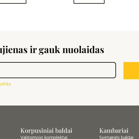
ienas ir gauk nuolaidas
litika
Korpusiniai baldai
Kambariai
Valgomojo komplektai
Svetainės baldai