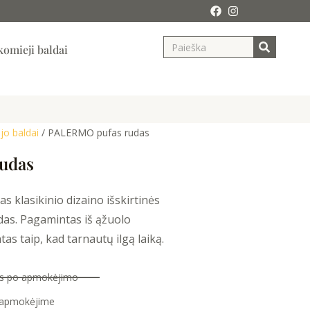
Search
ja
omieji baldai
o baldai
/ PALERMO pufas rudas
udas
s klasikinio dizaino išskirtinės
as. Pagamintas iš ąžuolo
s taip, kad tarnautų ilgą laiką.
nas po apmokėjimo
 apmokėjime