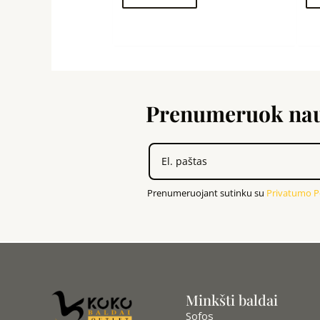
Prenumeruok nauj
Prenumeruojant sutinku su
Privatumo Po
Minkšti baldai
Sofos