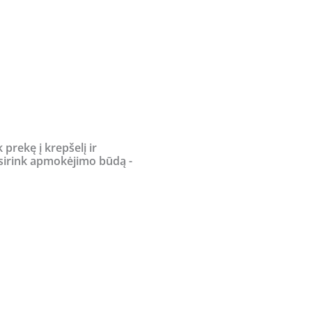
Current
price
is:
.
306,00 €.
k prekę į krepšelį ir
sirink apmokėjimo būdą -