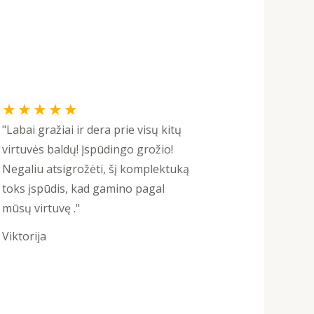
Rated
★
★
★
★
★
5
"Labai gražiai ir dera prie visų kitų
out
virtuvės baldų! Įspūdingo grožio!
of
Negaliu atsigrožėti, šį komplektuką
5
toks įspūdis, kad gamino pagal
mūsų virtuvę ."
Viktorija