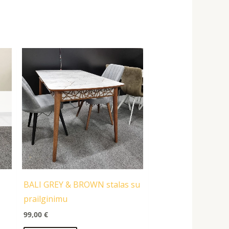
BALI GREY & BROWN stalas su
prailginimu
99,00
€