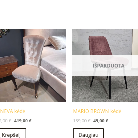
Original
Current
Original
Current
price
price
price
price
was:
is:
was:
is:
519,00 €.
419,00 €.
139,00 €.
49,00 €.
IŠPARDUOTA
NEVA kėdė
MARIO BROWN kėdė
9,00
€
419,00
€
139,00
€
49,00
€
Į Krepšelį
Daugiau