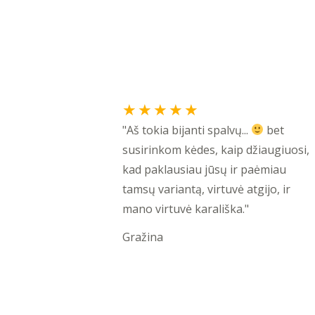
Rated
★
★
★
★
★
5
"Aš tokia bijanti spalvų...
bet
out
susirinkom kėdes, kaip džiaugiuosi,
of
kad paklausiau jūsų ir paėmiau
5
tamsų variantą, virtuvė atgijo, ir
mano virtuvė karališka."
Gražina