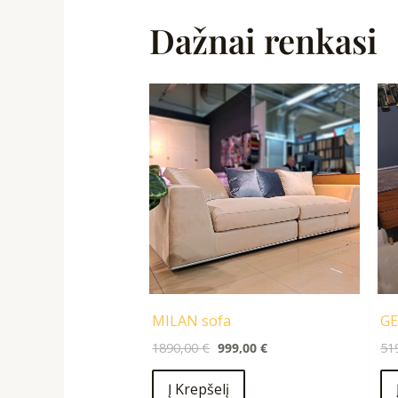
Dažnai renkasi
Original
Current
price
price
was:
is:
1890,00 €.
999,00 €.
MILAN sofa
GE
1890,00
€
999,00
€
51
Į Krepšelį