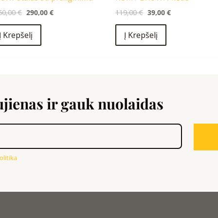
50,00
€
290,00
€
119,00
€
39,00
€
Į Krepšelį
Į Krepšelį
ienas ir gauk nuolaidas
litika