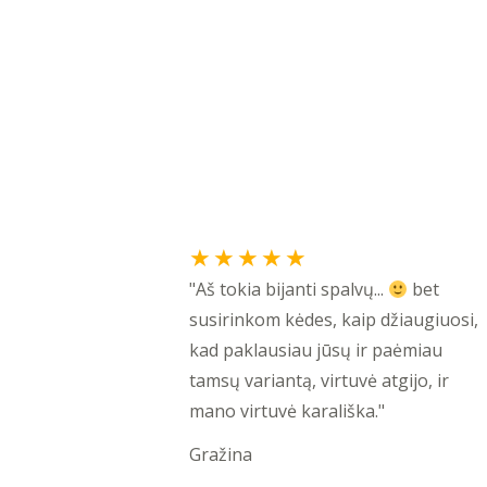
Rated
★
★
★
★
★
5
"Aš tokia bijanti spalvų...
bet
out
susirinkom kėdes, kaip džiaugiuosi,
of
kad paklausiau jūsų ir paėmiau
5
tamsų variantą, virtuvė atgijo, ir
mano virtuvė karališka."
Gražina