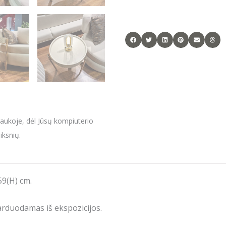
raukoje, dėl Jūsų kompiuterio
iksnių.
9(H) cm.
arduodamas iš ekspozicijos.