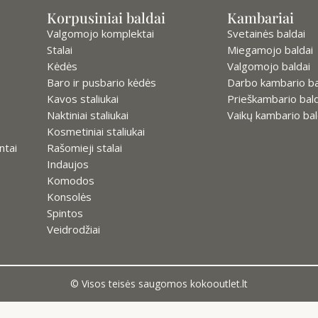
Korpusiniai baldai
Kambariai
Valgomojo komplektai
Svetainės baldai
Stalai
Miegamojo baldai
Kėdės
Valgomojo baldai
Baro ir pusbario kėdės
Darbo kambario ba
Kavos staliukai
Prieškambario bald
Naktiniai staliukai
Vaikų kambario bal
Kosmetiniai staliukai
ntai
Rašomieji stalai
Indaujos
Komodos
Konsolės
Spintos
Veidrodžiai
© Visos teisės saugomos kokooutlet.lt