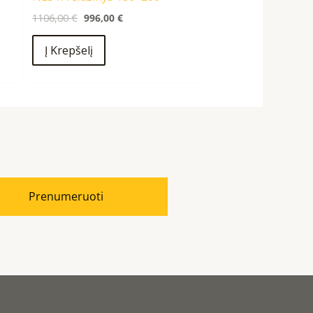
1106,00
€
996,00
€
Į Krepšelį
Prenumeruoti