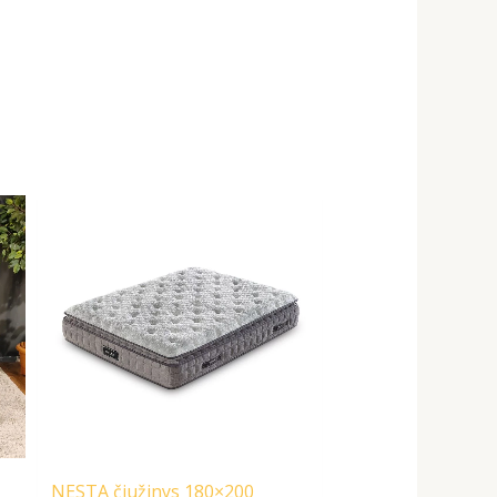
Original
Current
price
price
was:
is:
1106,00 €.
996,00 €.
NESTA čiužinys 180×200