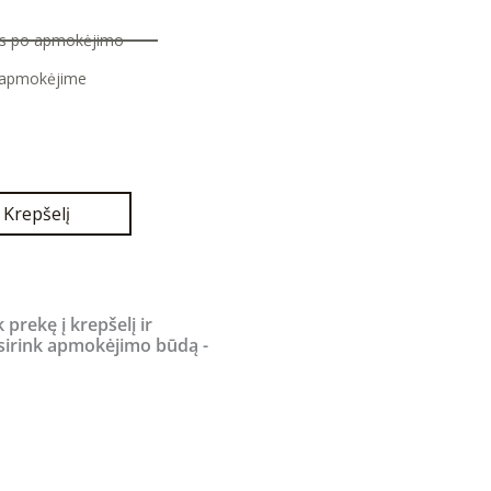
nas po apmokėjimo
 apmokėjime
Current
price
is:
.
300,00 €.
Į Krepšelį
k prekę į krepšelį ir
sirink apmokėjimo būdą -