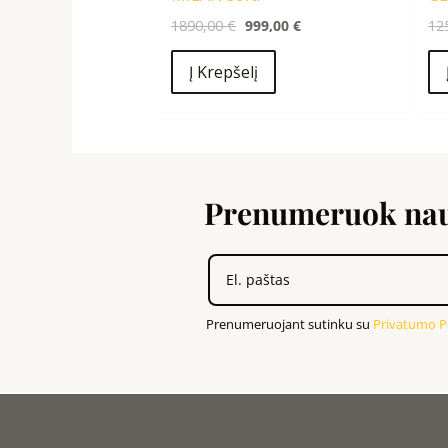
1890,00
€
999,00
€
12
Į Krepšelį
Prenumeruok nauj
Prenumeruojant sutinku su
Privatumo Po