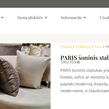
Open Kambariai
Open Sienų Plokštės
Open Informaci
Sienų plokštės
Informacija
Užsak
Pradžia
/
Kolekcijos
/
Paris
/ PA
PARIS šoninis sta
SKU:
10346
PARIS šoninis staliukas yra
fotelio, sofos ar minkšto 
papildo modernią išvaizdą. 
moderniems, ir klasikiniam