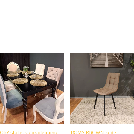
Original
Current
Original
Current
price
price
price
price
was:
is:
was:
is:
1250,00 €.
290,00 €.
119,00 €.
39,00 €.
ORY stalas su prailginimu
ROMY BROWN kėdė