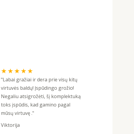
Rated
★
★
★
★
★
5
"Labai gražiai ir dera prie visų kitų
out
virtuvės baldų! Įspūdingo grožio!
of
Negaliu atsigrožėti, šį komplektuką
5
toks įspūdis, kad gamino pagal
mūsų virtuvę ."
Viktorija