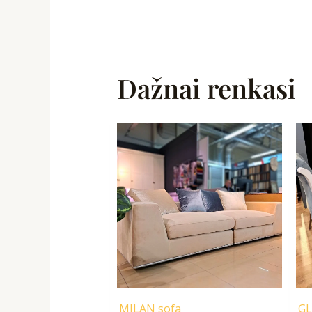
Dažnai renkasi
Original
Current
price
price
was:
is:
1890,00 €.
999,00 €.
MILAN sofa
GL