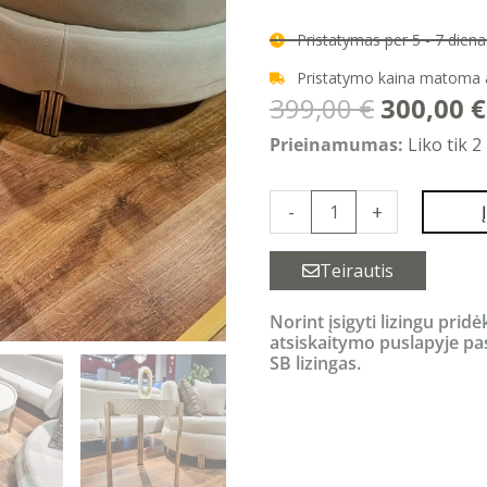
Pristatymas per 5 - 7 die
Pristatymo kaina matoma
Original
399,00
€
300,00
€
price
produkto
Prieinamumas:
Liko tik 2
was:
kiekis:
399,00 €
PARIS
-
+
šoninis
staliukas
Teirautis
Norint įsigyti lizingu pridė
atsiskaitymo puslapyje pa
SB lizingas.