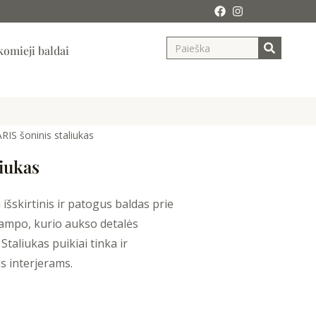
Search
ja
omieji baldai
RIS šoninis staliukas
liukas
 išskirtinis ir patogus baldas prie
kampo, kurio aukso detalės
Staliukas puikiai tinka ir
s interjerams.