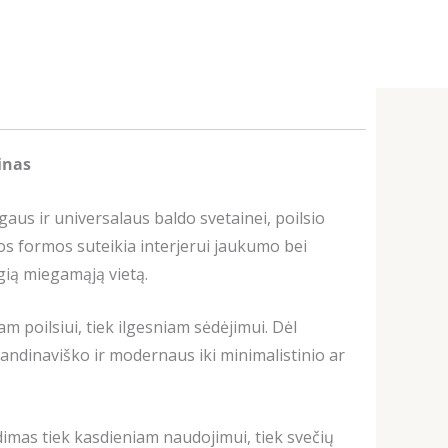
inas
aus ir universalaus baldo svetainei, poilsio
tos formos suteikia interjerui jaukumo bei
ogią miegamąją vietą.
m poilsiui, tiek ilgesniam sėdėjimui. Dėl
andinaviško ir modernaus iki minimalistinio ar
dimas tiek kasdieniam naudojimui, tiek svečių