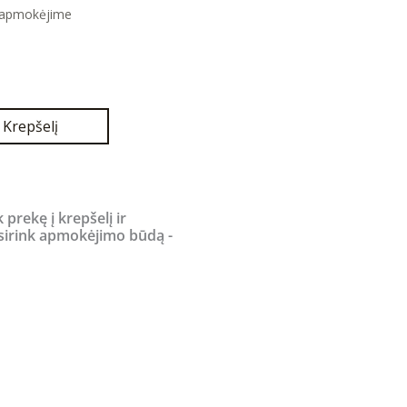
 apmokėjime
Į Krepšelį
k prekę į krepšelį ir
sirink apmokėjimo būdą -