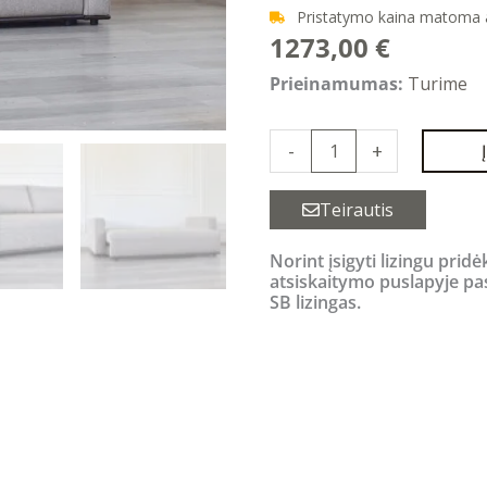
Pristatymo kaina matoma
1273,00
€
produkto
Prieinamumas:
Turime
kiekis:
PRADO
-
+
sofa
-
Teirautis
lova
Norint įsigyti lizingu pridė
su
atsiskaitymo puslapyje pa
patalynės
SB lizingas.
dėže