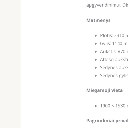
apgyvendinimui. Di
Matmenys
Plotis: 2310
Gylis: 1140 
Aukštis: 870
Atlošo aukšt
Sėdynės aukš
Sėdynės gyli
Miegamoji vieta
1900 × 1530
Pagrindiniai priv