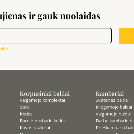
ienas ir gauk nuolaidas
litika
Korpusiniai baldai
Kambariai
Valgomojo komplektai
Svetainės baldai
Stalai
Miegamojo baldai
Kėdės
Valgomojo baldai
Baro ir pusbario kėdės
Darbo kambario ba
Kavos staliukai
Prieškambario bald