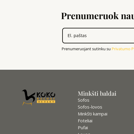
Prenumeruok nauj
Prenumeruojant sutinku su
Privatumo Po
Minkšti baldai
Sofos
Sofos-lovos
Minkšti kampai
Foteliai
Pufai