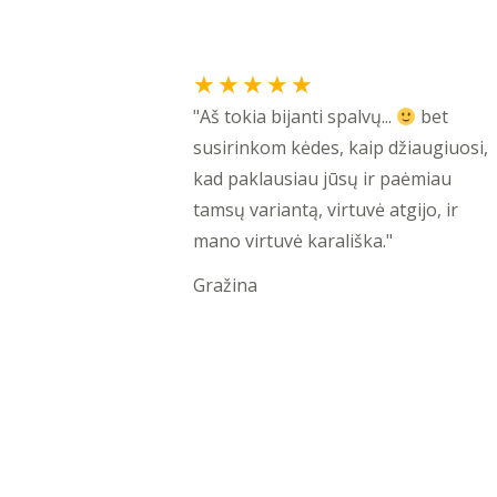
Rated
★
★
★
★
★
5
"Aš tokia bijanti spalvų...
bet
out
susirinkom kėdes, kaip džiaugiuosi,
of
kad paklausiau jūsų ir paėmiau
5
tamsų variantą, virtuvė atgijo, ir
mano virtuvė karališka."
Gražina