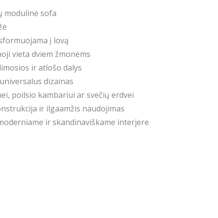
tų modulinė sofa
žė
sformuojama į lovą
oji vieta dviem žmonėms
imosios ir atlošo dalys
universalus dizainas
ei, poilsio kambariui ar svečių erdvei
nstrukcija ir ilgaamžis naudojimas
 moderniame ir skandinaviškame interjere