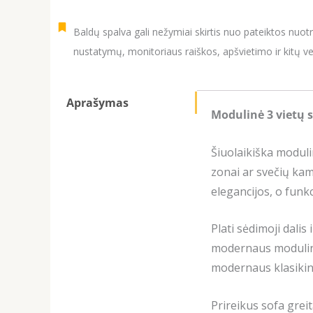
Baldų spalva gali nežymiai skirtis nuo pateiktos nuot
nustatymų, monitoriaus raiškos, apšvietimo ir kitų ve
Aprašymas
Modulinė 3 vietų 
Šiuolaikiška moduli
zonai ar svečių kam
elegancijos, o funk
Plati sėdimoji dalis
modernaus modulinio
modernaus klasikini
Prireikus sofa grei