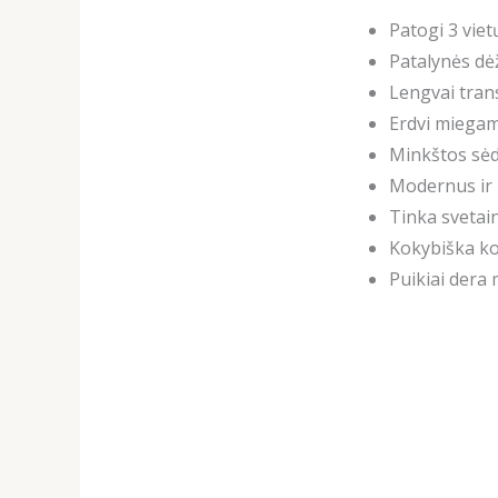
Patogi 3 vie
Patalynės dė
Lengvai tran
Erdvi miegam
Minkštos sėd
Modernus ir 
Tinka svetain
Kokybiška ko
Puikiai dera