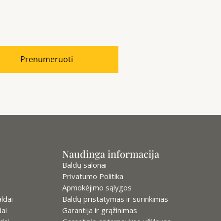
Prenumeruoti
Naudinga informacija
Baldų salonai
Privatumo Politika
Apmokėjimo sąlygos
ldai
Baldų pristatymas ir surinkimas
ai
Garantija ir grąžinimas