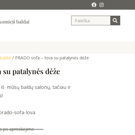
Search
ja
omieji baldai
baldai
/ PRADO sofa – lova su patalynės dėže
 su patalynės dėže
ti iš mūsų baldų salonų, tačiau ir
s!
/prado-sofa-lova
nas po apmokėjimo