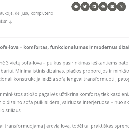
raukoje, dėl Jūsų kompiuterio
iksnių.
sofa-lova – komfortas, funkcionalumas ir modernus diza
nė 3 vietų sofa-lova – puikus pasirinkimas ieškantiems patog
bariui. Minimalistinis dizainas, plačios proporcijos ir minkš
cionali konstrukcija leidžia sofą lengvai transformuoti į pat
 ir minkštos atlošo pagalvės užtikrina komfortą tiek kasdienia
 dizaino sofa puikiai dera įvairiuose interjeruose – nuo sk
o stiliaus.
tai transformuojama į erdvią lovą, todėl tai praktiškas spren