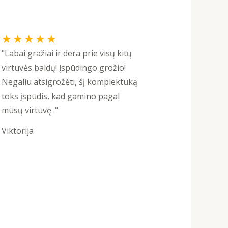
Rated
★
★
★
★
★
5
"Labai gražiai ir dera prie visų kitų
out
virtuvės baldų! Įspūdingo grožio!
of
Negaliu atsigrožėti, šį komplektuką
5
toks įspūdis, kad gamino pagal
mūsų virtuvę ."
Viktorija