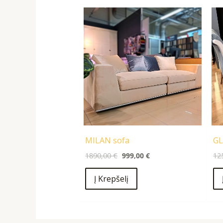
Original
Current
price
price
was:
is:
1890,00 €.
999,00 €.
MILAN sofa
GL
1890,00
€
999,00
€
12
Į Krepšelį