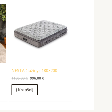
Original
Current
price
price
was:
is:
1106,00 €.
996,00 €.
NESTA čiužinys 180×200
1106,00
€
996,00
€
Į Krepšelį