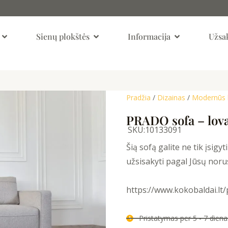
Open Kambariai
Open Sienų Plokštės
Open Informaci
Sienų plokštės
Informacija
Užsak
Pradžia
/
Dizainas
/
Modernūs 
PRADO sofa – lova
SKU:
10133091
Šią sofą galite ne tik įsigy
užsisakyti pagal Jūsų noru
https://www.kokobaldai.lt
Pristatymas per 5 - 7 die