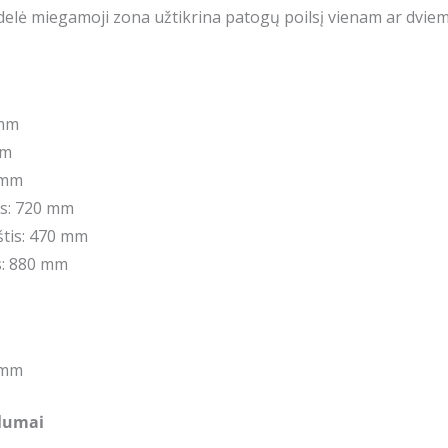
delė miegamoji zona užtikrina patogų poilsį vienam ar dvi
 mm
mm
 mm
is: 720 mm
tis: 470 mm
s: 880 mm
 mm
alumai