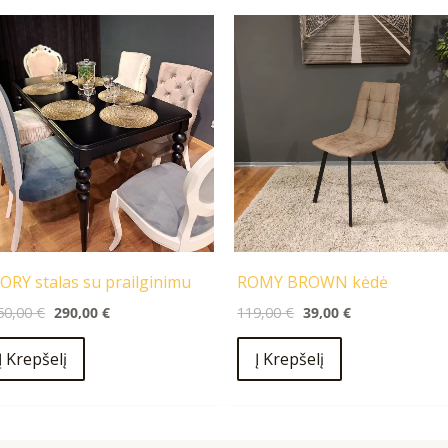
Original
Current
Original
Current
price
price
price
price
was:
is:
was:
is:
1250,00 €.
290,00 €.
119,00 €.
39,00 €.
ORY stalas su prailginimu
ROMY BROWN kėdė
50,00
€
290,00
€
119,00
€
39,00
€
Į Krepšelį
Į Krepšelį