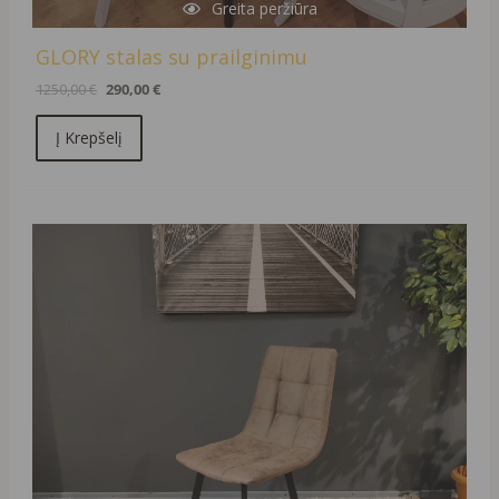
Greita peržiūra
GLORY stalas su prailginimu
1250,00
€
290,00
€
Į Krepšelį
Original
Current
price
price
was:
is:
119,00 €.
39,00 €.