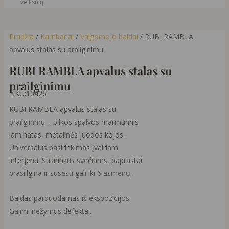
veiksnių.
Pradžia
/
Kambariai
/
Valgomojo baldai
/ RUBI RAMBLA
apvalus stalas su prailginimu
RUBI RAMBLA apvalus stalas su
prailginimu
SKU:
10426
RUBI RAMBLA apvalus stalas su
prailginimu – pilkos spalvos marmurinis
laminatas, metalinės juodos kojos.
Universalus pasirinkimas įvairiam
interjerui. Susirinkus svečiams, paprastai
prasiilgina ir susėsti gali iki 6 asmenų.
Baldas parduodamas iš ekspozicijos.
Galimi nežymūs defektai.