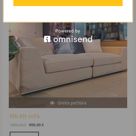
was:
is:
1890,00 €.
999,00 €.
Greita peržiūra
MILAN sofa
1890,00
€
999,00
€