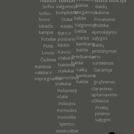
baldai
Sofos
Valgomojo
Baldų
Miegamojo
komplektai
salonai
Sofos-
baldai
lovos
Stalai
Privatumo
Valgomojo
Politika
Minkšti
Kėdės
baldai
kampai
Apmokėjimo
Baro ir
Darbo
sąlygos
Foteliai
pusbario
kambario
kėdės
Baldų
Pufai
baldai
pristatymas
Kavos
Lovos
Prieškambario
ir
staliukai
Čiužiniai
baldai
surinkimas
Naktiniai
Baldiniai
Vaikų
Garantija
staliukai
valikliai ir
kambario
ir
Kosmetiniai
impregnantai
baldai
grąžinimas
staliukai
Garantinio
Rašomieji
aptarnavimo
stalai
užklausa
Indaujos
Prekių
Komodos
pirkimo
Konsolės
sąlygos
Spintos
Veidrodžiai