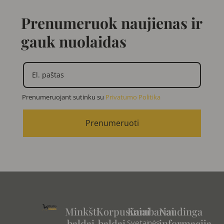
Prenumeruok naujienas ir
gauk nuolaidas
Prenumeruojant sutinku su
Privatumo Politika
Prenumeruoti
Minkšti
Korpusiniai
Kambariai
Naudinga
baldai
baldai
informacija
Svetainės