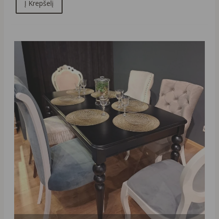
Į Krepšelį
Original
Current
price
price
was:
is:
1250,00 €.
290,00 €.