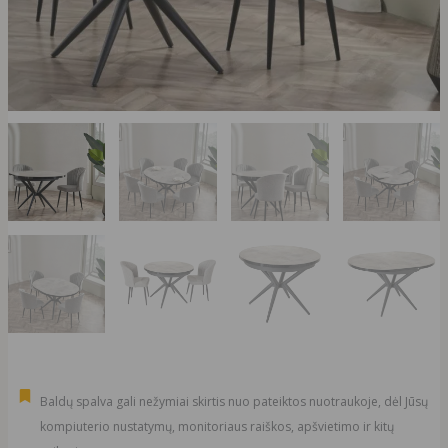
Baldų spalva gali nežymiai skirtis nuo pateiktos nuotraukoje, dėl Jūsų
kompiuterio nustatymų, monitoriaus raiškos, apšvietimo ir kitų