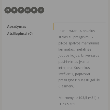
Aprašymas
RUBI RAMBLA apvalus
Atsiliepimai (0)
stalas su prailginimu –
pilkos spalvos marmurinis
laminatas, metalinės
juodos kojos. Universalus
pasirinkimas įvairiam
interjerui. Susirinkus
svečiams, paprastai
prasiilgina ir susėsti gali iki
6 asmenų.
Matmenys ⌀103,5 (+34) x
H 73,5 cm.