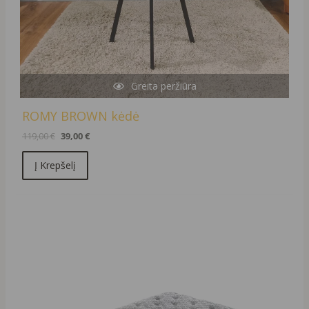
Greita peržiūra
ROMY BROWN kėdė
119,00
€
39,00
€
Į Krepšelį
Original
Current
price
price
was:
is:
1106,00 €.
996,00 €.