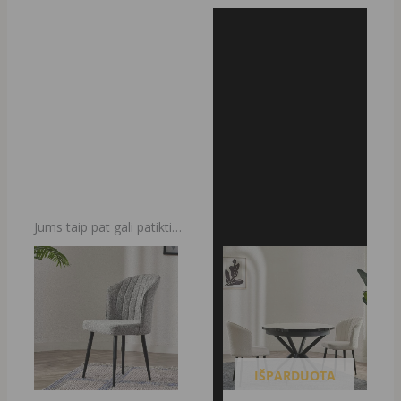
Jums taip pat gali patikti…
Original
Current
Original
Current
price
price
price
price
was:
is:
was:
is:
129,00 €.
49,00 €.
599,00 €.
399,00 €.
IŠPARDUOTA