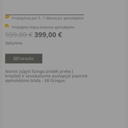
Pristatymas per 5 - 7 dienas po apmokėjimo
Pristatymo kaina matoma apmokėjime
Original
Current
599,00
€
399,00
€
price
price
Neturime
was:
is:
599,00 €.
399,00 €.
Teirautis
Norint įsigyti lizingu pridėk prekę į
krepšelį ir atsiskaitymo puslapyje pasirink
apmokėjimo būdą - SB lizingas.