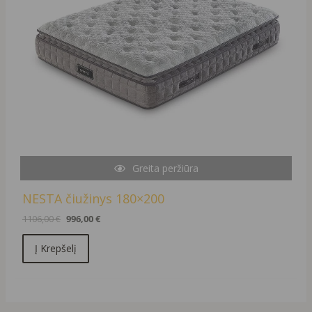
Greita peržiūra
NESTA čiužinys 180×200
1106,00
€
996,00
€
Į Krepšelį