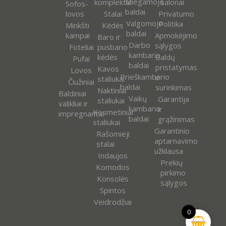
Miegamojo
komplektai
salonai
Sofos-
baldai
lovos
Stalai
Privatumo
Valgomojo
Politika
Minkšti
Kėdės
baldai
kampai
Apmokėjimo
Baro ir
Darbo
sąlygos
Foteliai
pusbario
kambario
kėdės
Baldų
Pufai
baldai
pristatymas
Kavos
Lovos
Prieškambario
ir
staliukai
Čiužiniai
baldai
surinkimas
Naktiniai
Baldiniai
Vaikų
Garantija
staliukai
valikliai ir
kambario
ir
Kosmetiniai
impregnantai
baldai
grąžinimas
staliukai
Garantinio
Rašomieji
aptarnavimo
stalai
užklausa
Indaujos
Prekių
Komodos
pirkimo
Konsolės
sąlygos
Spintos
Veidrodžiai
0