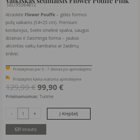
Vaikiškas sėdmaišis Flower Pouffe Pink
SKU:
95564812
Atraskite
Flower Pouffe
– gėlės formos
pufą vaikams (54×25 cm). Premium
kordurojus, švelni smėlinė spalva, saugus
dizainas ir žaisminga forma – jaukus
akcentas vaikų kambariui ar žaidimų
erdvei.
Pristatymas per 5 - 7 dienas po apmokėjimo
Pristatymo kaina matoma apmokėjime
Original
Current
129,99
€
99,90
€
price
price
produkto
Prieinamumas:
Turime
was:
is:
kiekis:
129,99 €.
99,90 €.
Vaikiškas
-
+
Į Krepšelį
sėdmaišis
Flower
Teirautis
Pouffe