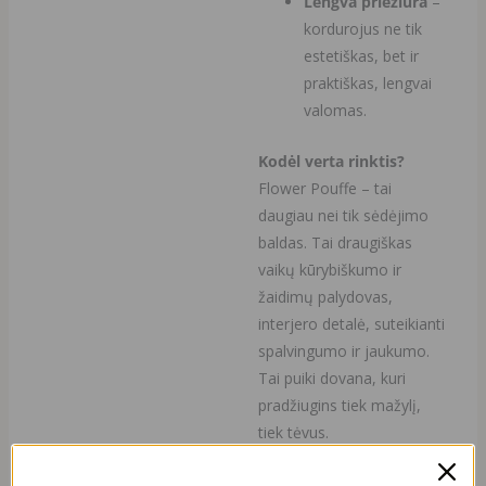
Lengva priežiūra
–
kordurojus ne tik
estetiškas, bet ir
praktiškas, lengvai
valomas.
Kodėl verta rinktis?
Flower Pouffe – tai
daugiau nei tik sėdėjimo
baldas. Tai draugiškas
vaikų kūrybiškumo ir
žaidimų palydovas,
interjero detalė, suteikianti
spalvingumo ir jaukumo.
Tai puiki dovana, kuri
pradžiugins tiek mažylį,
tiek tėvus.
GALIMA ĮSIGYTI TIK