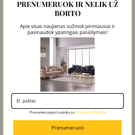
PRENUMERUOK IR NELIK UŽ
INTERNETU!
BORTO
Apie visas naujienas sužinok pirmiausiai ir
pasinaudok ypatingais pasiūlymais!
Klientų atsiliepimai
Prenumeruojant sutinku su
Privatumo Politika
Rated
Rated
★
★
★
★
★
★
★
★
★
★
5
5
"Aš tokia bijanti spalvų...
"Labai gražiai ir dera prie
Prenumeruoti
out
out
bet susirinkom kėdes, kaip
visų kitų virtuvės baldų!