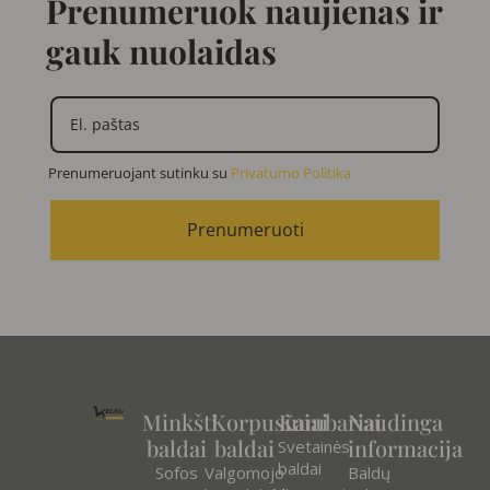
Prenumeruok naujienas ir
gauk nuolaidas
Prenumeruojant sutinku su
Privatumo Politika
Prenumeruoti
Minkšti
Korpusiniai
Kambariai
Naudinga
baldai
baldai
informacija
Svetainės
baldai
Sofos
Valgomojo
Baldų