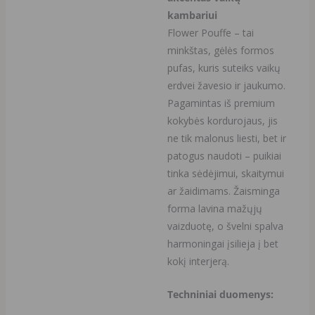
kambariui
Flower Pouffe – tai
minkštas, gėlės formos
pufas, kuris suteiks vaikų
erdvei žavesio ir jaukumo.
Pagamintas iš premium
kokybės kordurojaus, jis
ne tik malonus liesti, bet ir
patogus naudoti – puikiai
tinka sėdėjimui, skaitymui
ar žaidimams. Žaisminga
forma lavina mažųjų
vaizduotę, o švelni spalva
harmoningai įsilieja į bet
kokį interjerą.
Techniniai duomenys: