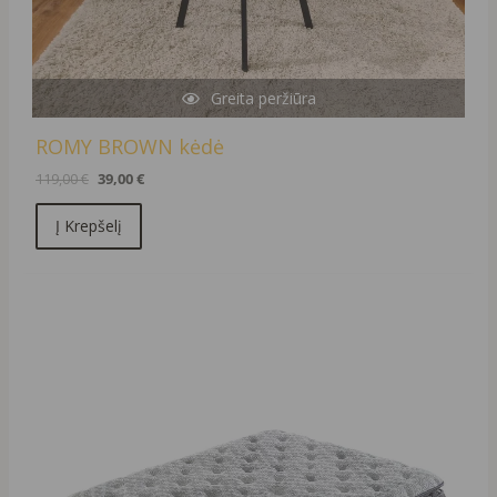
Greita peržiūra
ROMY BROWN kėdė
119,00
€
39,00
€
Į Krepšelį
Original
Current
price
price
was:
is:
1106,00 €.
996,00 €.