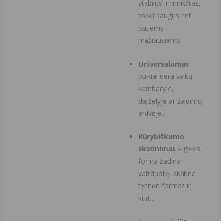
stabilus ir minkštas,
todėl saugus net
patiems
mažiausiems.
Universalumas
–
puikiai dera vaikų
kambaryje,
darželyje ar žaidimų
erdvėje.
Kūrybiškumo
skatinimas
– gėlės
forma žadina
vaizduotę, skatina
tyrinėti formas ir
kurti.