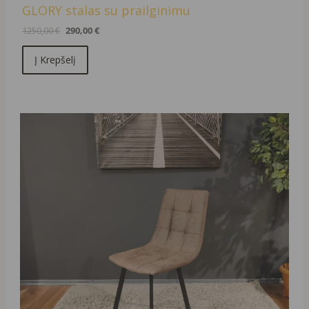
GLORY stalas su prailginimu
1250,00
€
290,00
€
Į Krepšelį
Original
Current
price
price
was:
is:
119,00 €.
39,00 €.