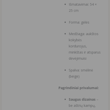
Išmatavimai: 54 ×
25 cm
Forma: gėlės
Medžiaga: aukštos
kokybės
kordurojus,
minkštas ir atsparus
dėvėjimuisi
Spalva: smėlinė
(beige)
Pagrindiniai privalumai:
Saugus dizainas
–
be aštrių kampų,