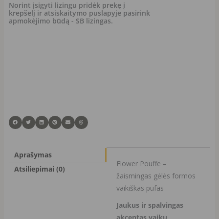
Pink
Norint įsigyti lizingu pridėk prekę į
krepšelį ir atsiskaitymo puslapyje pasirink
apmokėjimo būdą - SB lizingas.
Aprašymas
Flower Pouffe –
Atsiliepimai (0)
žaismingas gėlės formos
vaikiškas pufas
Jaukus ir spalvingas
akcentas vaikų