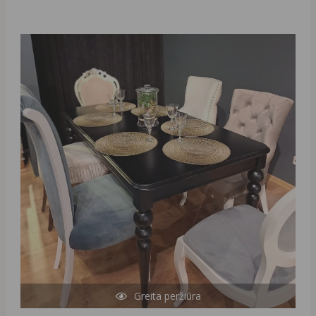
Original
Current
price
price
was:
is:
1250,00 €.
290,00 €.
Greita peržiūra