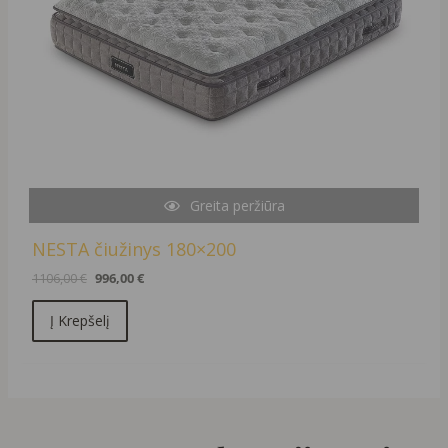
Greita peržiūra
NESTA čiužinys 180×200
1106,00
€
996,00
€
Į Krepšelį