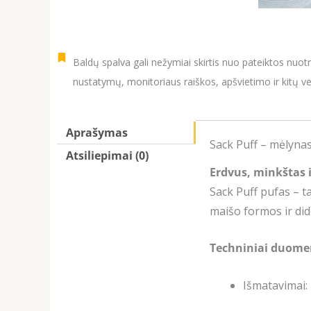
Baldų spalva gali nežymiai skirtis nuo pateiktos nuot
nustatymų, monitoriaus raiškos, apšvietimo ir kitų ve
Aprašymas
Sack Puff – mėlyna
Atsiliepimai (0)
Erdvus, minkštas 
Sack Puff pufas – t
maišo formos ir did
Techniniai duome
Išmatavimai: