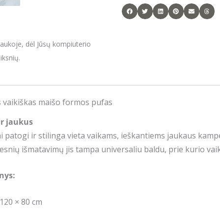
raukoje, dėl Jūsų kompiuterio
iksnių.
s vaikiškas maišo formos pufas
ir jaukus
ai patogi ir stilinga vieta vaikams, ieškantiems jaukaus kampe
esnių išmatavimų jis tampa universaliu baldu, prie kurio vaika
nys:
 120 × 80 cm