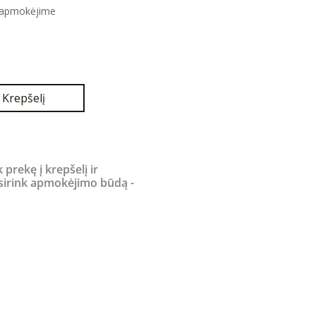
 apmokėjime
rrent
ice
,90 €.
Į Krepšelį
k prekę į krepšelį ir
sirink apmokėjimo būdą -