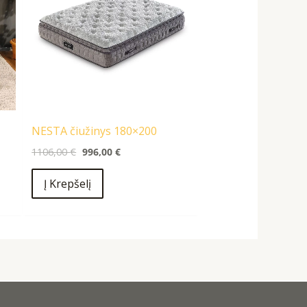
NESTA čiužinys 180×200
1106,00
€
996,00
€
Į Krepšelį