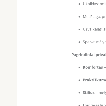
Užpildas: pol
Medžiaga: pr
Užvalkalas: 
Spalva: mėly
Pagrindiniai priv
Komfortas
–
Praktiškum
Stilius
– mėly
Universalu