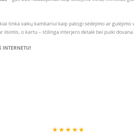
kiai tinka vaikų kambariui kaip patogi sėdėjimo ar gulėjimo v
ar ilsintis, o kartu – stilinga interjero detalė bei puiki dovan
IK INTERNETU!
Rated
★
★
★
★
★