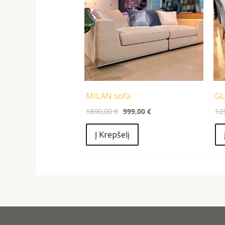
MILAN sofa
GL
1890,00
€
999,00
€
12
Į Krepšelį