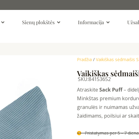
Open Kambariai
Open Sienų Plokštės
Open Informaci
Sienų plokštės
Informacija
Užsak
Pradžia
/
Vaikiškas sėdmaišis S
Vaikiškas sėdmaiš
SKU:
84153652
Atraskite
Sack Puff
– didel
Minkštas premium korduroj
granulės ir nuimamas užva
žaidimams, poilsiui ar skai
Pristatymas per 5 - 7 die