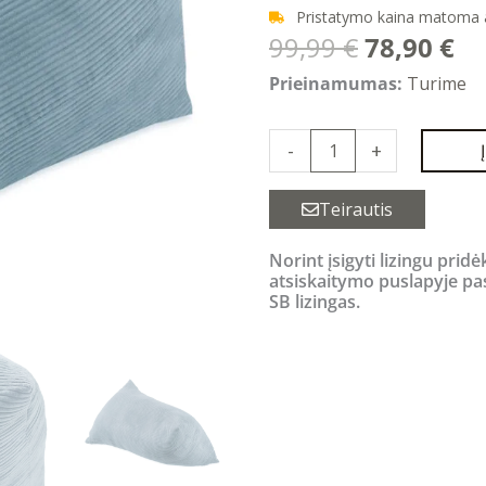
Pristatymo kaina matoma
Original
Cu
99,99
€
78,90
€
price
pr
produkto
Prieinamumas:
Turime
was:
is:
kiekis:
99,99 €.
78
Vaikiškas
-
+
sėdmaišis
Sack
Teirautis
Puff
Norint įsigyti lizingu pridė
Blue
atsiskaitymo puslapyje pa
SB lizingas.