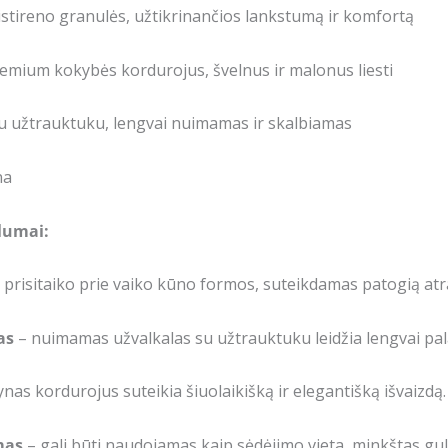
istireno granulės, užtikrinančios lankstumą ir komfortą
emium kokybės kordurojus, švelnus ir malonus liesti
su užtrauktuku, lengvai nuimamas ir skalbiamas
na
alumai:
 prisitaiko prie vaiko kūno formos, suteikdamas patogią atra
as
– nuimamas užvalkalas su užtrauktuku leidžia lengvai pala
nas kordurojus suteikia šiuolaikišką ir elegantišką išvaizdą.
mas
– gali būti naudojamas kaip sėdėjimo vieta, minkštas gu