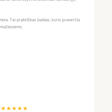
ieta. Tai praktiškas baldas, kuris praverčia
a mažiesiems.
Rated
★
★
★
★
★