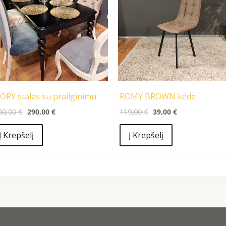
ORY stalas su prailginimu
ROMY BROWN kėdė
50,00
€
290,00
€
119,00
€
39,00
€
Į Krepšelį
Į Krepšelį