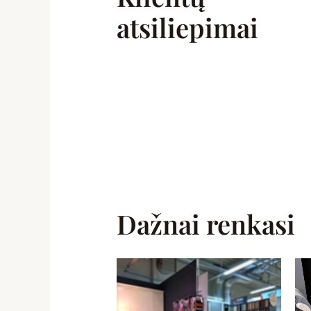
atsiliepimai
Dažnai renkasi
Original
Current
price
price
was:
is:
1890,00 €.
999,00 €.