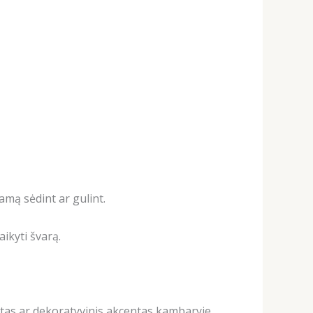
mą sėdint ar gulint.
ikyti švarą.
ltas ar dekoratyvinis akcentas kambaryje.