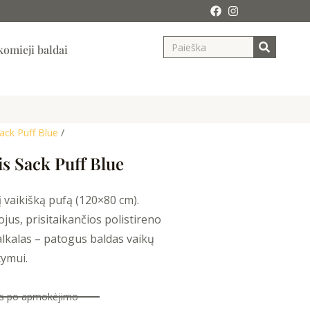
Search
ja
omieji baldai
ack Puff Blue
/
is Sack Puff Blue
į vaikišką pufą (120×80 cm).
us, prisitaikančios polistireno
lkalas – patogus baldas vaikų
tymui.
nas po apmokėjimo