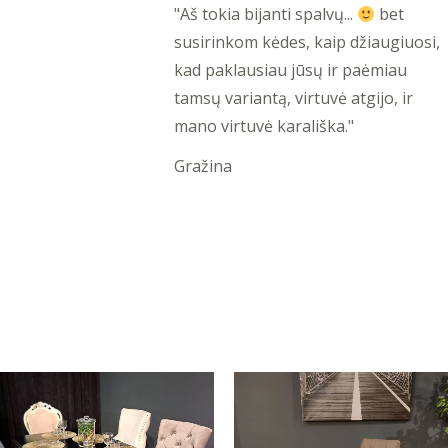
5
"Aš tokia bijanti spalvų...
bet
out
susirinkom kėdes, kaip džiaugiuosi,
of
kad paklausiau jūsų ir paėmiau
5
tamsų variantą, virtuvė atgijo, ir
mano virtuvė karališka."
Gražina
Original
Current
Original
Current
price
price
price
price
was:
is:
was:
is:
1250,00 €.
290,00 €.
119,00 €.
39,00 €.