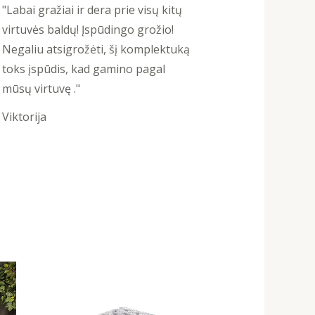
5
"Labai gražiai ir dera prie visų kitų
out
virtuvės baldų! Įspūdingo grožio!
of
Negaliu atsigrožėti, šį komplektuką
5
toks įspūdis, kad gamino pagal
mūsų virtuvę ."
Viktorija
Original
Current
price
price
was:
is:
1106,00 €.
996,00 €.