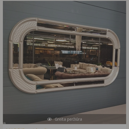
Original
Current
price
price
was:
is:
531,00 €.
425,00 €.
Greita peržiūra