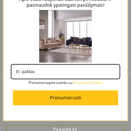
pasinaudok ypatingais pasiūlymais!
MADRID šoninis veidrodis
490,00
€
392,00
€
Daugiau
Prenumeruojant sutinku su
Privatumo Politika
Dažniausiai užduodami
Prenumeruoti
klausimai