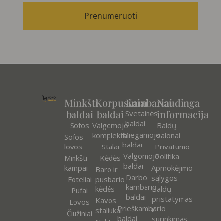
Prenumeruoti
Minkšti
Korpusiniai
Kambariai
Naudinga
baldai
baldai
informacija
Svetainės
baldai
Sofos
Valgomojo
Baldų
Miegamojo
komplektai
salonai
Sofos-
baldai
lovos
Stalai
Privatumo
Valgomojo
Politika
Minkšti
Kėdės
baldai
kampai
Apmokėjimo
Baro ir
Darbo
sąlygos
Foteliai
pusbario
kambario
kėdės
Baldų
Pufai
baldai
pristatymas
Kavos
Lovos
Prieškambario
ir
staliukai
Čiužiniai
baldai
surinkimas