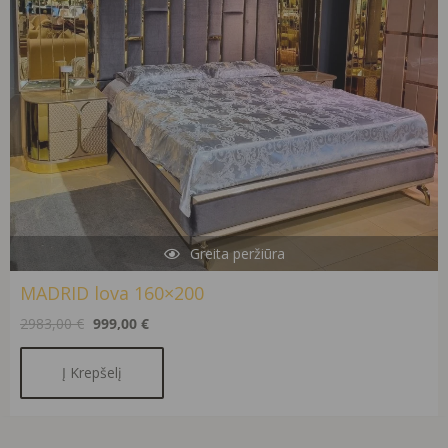
Greita peržiūra
MADRID lova 160×200
2983,00
€
999,00
€
Į Krepšelį