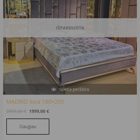
IŠPARDUOTA
Greita peržiūra
MADRID lova 180×200
2983,00
€
1999,00
€
Daugiau