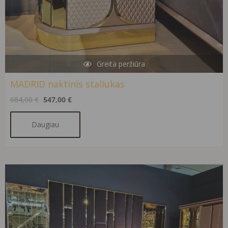
Greita peržiūra
MADRID naktinis staliukas
684,00
€
547,00
€
Daugiau
Original
Current
price
price
was:
is:
2983,00 €.
1999,00 €.