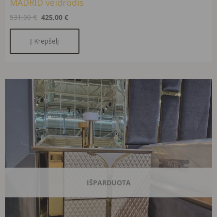
MADRID veidrodis
531,00
€
425,00
€
Į Krepšelį
Original
Current
price
price
was:
is:
684,00 €.
547,00 €.
IŠPARDUOTA