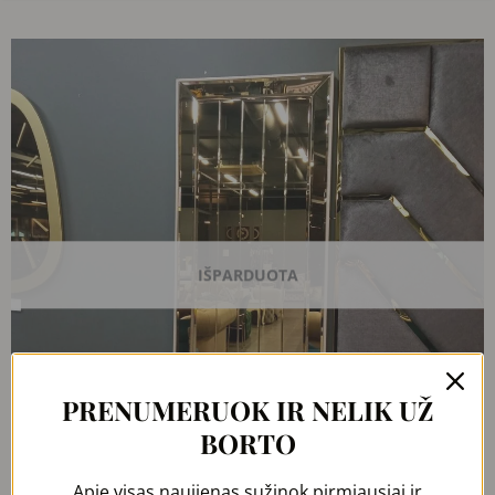
Original
Current
price
price
was:
is:
490,00 €.
392,00 €.
IŠPARDUOTA
PRENUMERUOK IR NELIK UŽ
BORTO
Apie visas naujienas sužinok pirmiausiai ir
Greita peržiūra