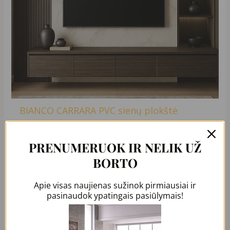
BIANCO CARRARA PVC sienų plokštė
TURIME SANDĖLYJE
129,00
€
99,99
€
PRENUMERUOK IR NELIK UŽ
BORTO
Į Krepšelį
Apie visas naujienas sužinok pirmiausiai ir
pasinaudok ypatingais pasiūlymais!