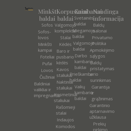
Minkšti
Korpusiniai
Kambariai
Naudinga
baldai
baldai
informacija
Svetainės
baldai
Sofos
Valgomojo
Baldų
Miegamojo
komplektai
salonai
Sofos-
baldai
lovos
Stalai
Privatumo
Valgomojo
Politika
Minkšti
Kėdės
baldai
kampai
Apmokėjimo
Baro ir
Darbo
sąlygos
Foteliai
pusbario
kambario
kėdės
Baldų
Pufai
baldai
pristatymas
Kavos
Lovos
Prieškambario
ir
staliukai
Čiužiniai
baldai
surinkimas
Naktiniai
Baldiniai
Vaikų
Garantija
staliukai
valikliai ir
kambario
ir
Kosmetiniai
impregnantai
baldai
grąžinimas
staliukai
Garantinio
Rašomieji
aptarnavimo
stalai
užklausa
Indaujos
Prekių
Komodos
pirkimo