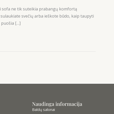
Ši sofa ne tik suteikia prabangų komfortą
 sulaukiate svečių arba ieškote būdo, kaip taupyti
 puošia […]
Naudinga informacija
Baldų salonai