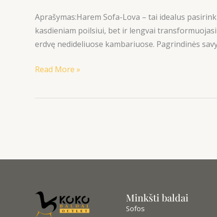
lova
Aprašymas:Harem Sofa-Lova – tai idealus pasirinkim
kasdieniam poilsiui, bet ir lengvai transformuojas
erdvę nedideliuose kambariuose. Pagrindinės savyb
Read More »
Minkšti baldai
Sofos