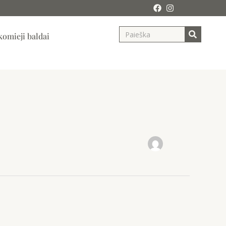
Search
ja
omieji baldai