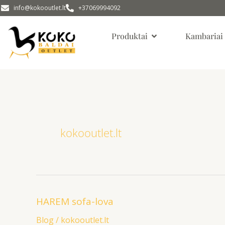
Pereiti
info@kokooutlet.lt
+37069994092
prie
Open Produktai
turinio
Produktai
Kambariai
kokooutlet.lt
HAREM sofa-lova
HAREM
sofa-
Blog
/
kokooutlet.lt