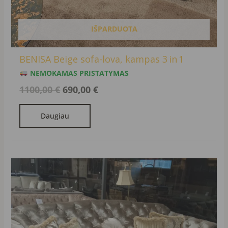
IŠPARDUOTA
BENISA Beige sofa-lova, kampas 3 in 1
NEMOKAMAS PRISTATYMAS
1100,00
€
690,00
€
Daugiau