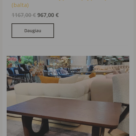
(balta)
1167,00
€
967,00
€
Daugiau