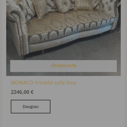
IŠPARDUOTA
MONACO trivietė sofa-lova
2246,00
€
Daugiau