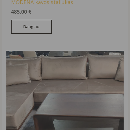
MODENA kavos staliukas
485,00
€
Daugiau