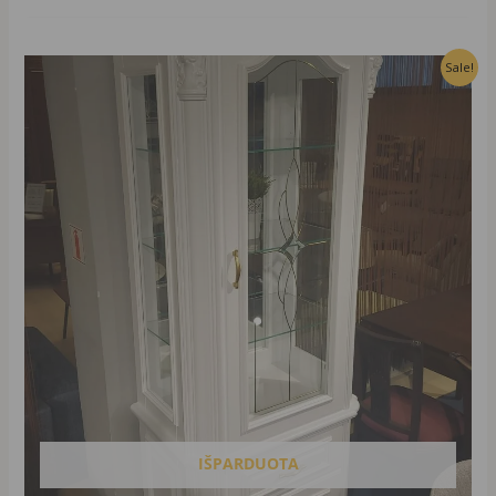
Original
Current
Sale!
price
price
was:
is:
1764,00 €.
1235,00 €.
IŠPARDUOTA