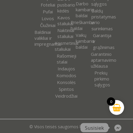
Darbo
sąlygos
Foteliai
pusbario
kambario
kėdės
Baldų
Pufai
baldai
pristatymas
Kavos
Lovos
Prieškambario
ir
staliukai
Čiužiniai
baldai
surinkimas
Naktiniai
Baldiniai
Vaikų
Garantija
staliukai
valikliai ir
kambario
ir
Kosmetiniai
impregnantai
baldai
grąžinimas
staliukai
Garantinio
Rašomieji
aptarnavimo
stalai
užklausa
Indaujos
Prekių
Komodos
pirkimo
Konsolės
sąlygos
Spintos
Veidrodžiai
0
© Visos teisės saugomos kokooutlet.lt
Susisiek