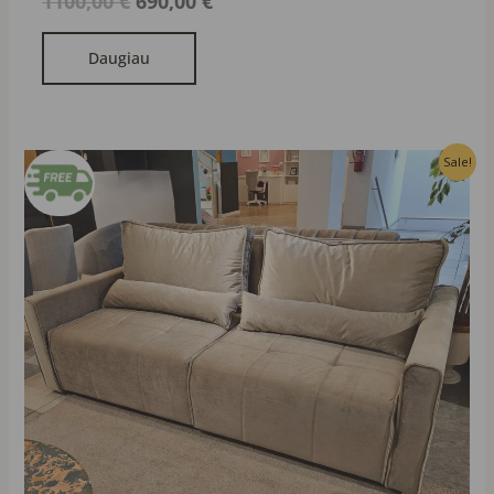
1100,00
€
690,00
€
Daugiau
Original
Current
Sale!
price
price
was:
is:
1100,00 €.
690,00 €.