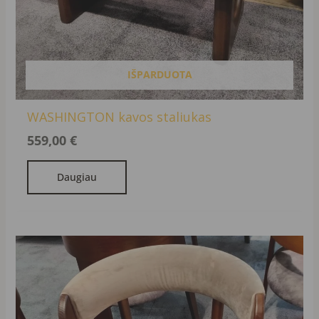
IŠPARDUOTA
WASHINGTON kavos staliukas
559,00
€
Daugiau