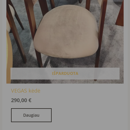
IŠPARDUOTA
VEGAS kėdė
290,00
€
Daugiau