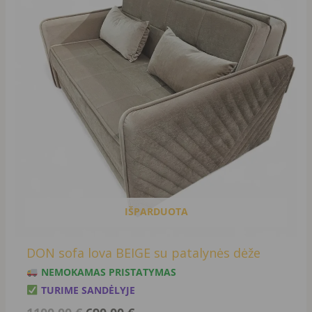
1100,00 €.
690,00 €.
IŠPARDUOTA
DON sofa lova BEIGE su patalynės dėže
NEMOKAMAS PRISTATYMAS
TURIME SANDĖLYJE