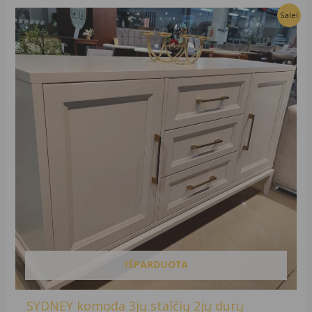
Original
Current
Sale!
price
price
was:
is:
1167,00 €.
967,00 €.
IŠPARDUOTA
SYDNEY komoda 3jų stalčių 2jų durų