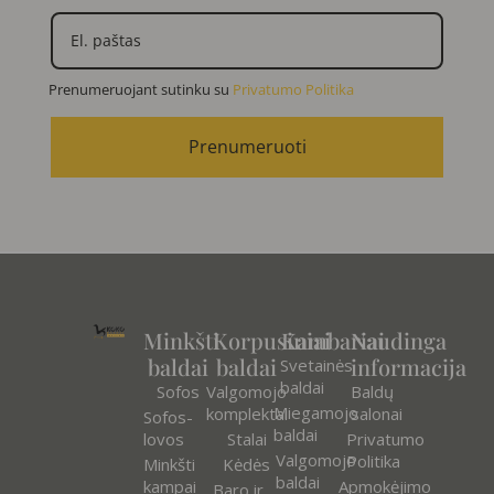
Prenumeruojant sutinku su
Privatumo Politika
Prenumeruoti
Minkšti
Korpusiniai
Kambariai
Naudinga
baldai
baldai
informacija
Svetainės
baldai
Sofos
Valgomojo
Baldų
Miegamojo
komplektai
salonai
Sofos-
baldai
lovos
Stalai
Privatumo
Valgomojo
Politika
Minkšti
Kėdės
baldai
kampai
Apmokėjimo
Baro ir