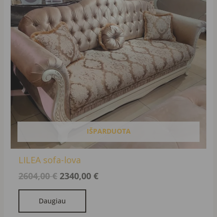
IŠPARDUOTA
LILEA sofa-lova
2604,00
€
2340,00
€
Daugiau