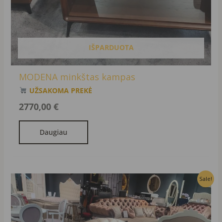
IŠPARDUOTA
MODENA minkštas kampas
UŽSAKOMA PREKĖ
2770,00
€
Daugiau
Original
Current
Sale!
price
price
was:
is:
2604,00 €.
2340,00 €.