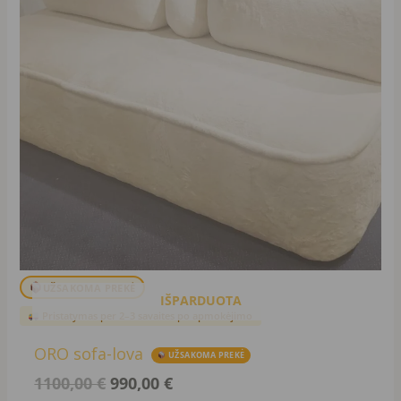
UŽSAKOMA PREKĖ
IŠPARDUOTA
Pristatymas per 2–3 savaites po apmokėjimo
ORO sofa-lova
UŽSAKOMA PREKĖ
1100,00
€
990,00
€