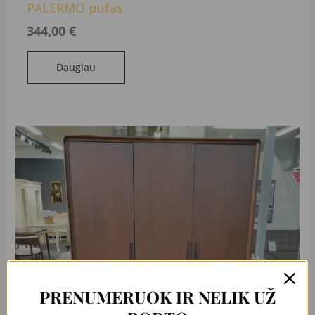
PALERMO pufas
344,00
€
Daugiau
PRENUMERUOK IR NELIK UŽ