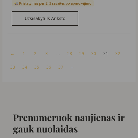
Pristatymas per 2–3 savaites po apmokėjimo
Užsisakyti Iš Anksto
←
1
2
3
…
28
29
30
31
32
33
34
35
36
37
→
Prenumeruok naujienas ir
gauk nuolaidas