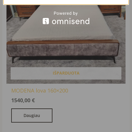
IŠPARDUOTA
MODENA lova 160×200
1540,00
€
Daugiau