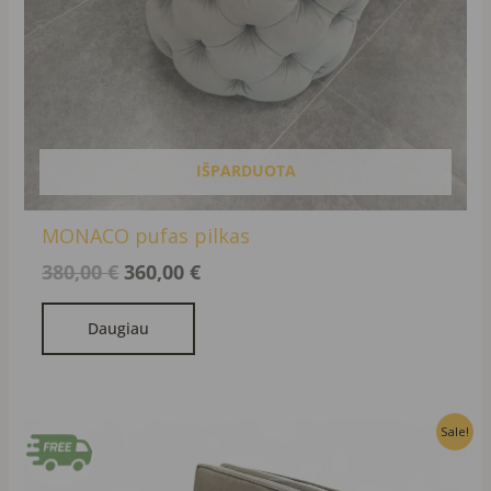
IŠPARDUOTA
MONACO pufas pilkas
380,00
€
360,00
€
Daugiau
Original
Current
Sale!
price
price
was:
is: