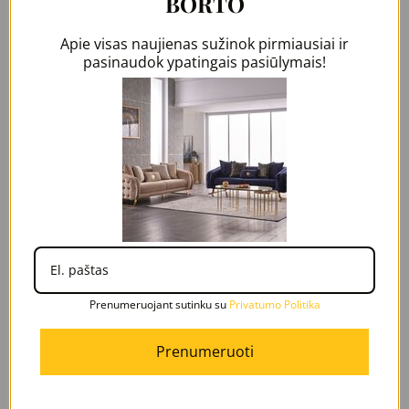
BORTO
Apie visas naujienas sužinok pirmiausiai ir
pasinaudok ypatingais pasiūlymais!
IŠPARDUOTA
MODENA spinta 3-jų durų
2067,00
€
Daugiau
Prenumeruojant sutinku su
Privatumo Politika
Prenumeruoti