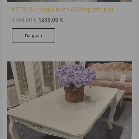
PETROS indauja balta (iš ekspozicijos)
1764,00
€
1235,00
€
Daugiau