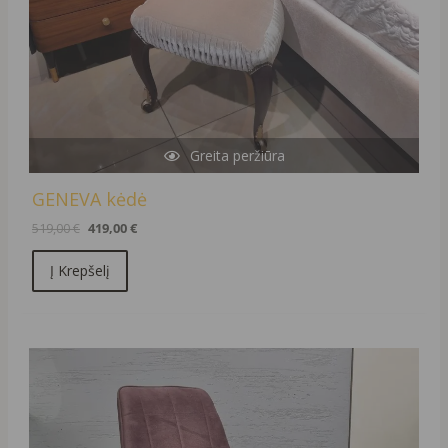
Greita peržiūra
GENEVA kėdė
519,00
€
419,00
€
Į Krepšelį
Original
Current
price
price
was:
is:
139,00 €.
49,00 €.