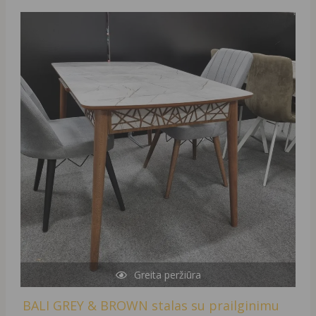
Greita peržiūra
BALI GREY & BROWN stalas su prailginimu