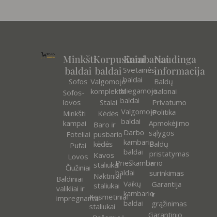
Minkšti
Korpusiniai
Kambariai
Naudinga
baldai
baldai
informacija
Svetainės
baldai
Sofos
Valgomojo
Baldų
Miegamojo
komplektai
salonai
Sofos-
baldai
lovos
Stalai
Privatumo
Valgomojo
Politika
Minkšti
Kėdės
baldai
kampai
Apmokėjimo
Baro ir
Darbo
sąlygos
Foteliai
pusbario
kambario
kėdės
Baldų
Pufai
baldai
pristatymas
Kavos
Lovos
Prieškambario
ir
staliukai
Čiužiniai
baldai
surinkimas
Naktiniai
Baldiniai
Vaikų
Garantija
staliukai
valikliai ir
kambario
ir
Kosmetiniai
impregnantai
baldai
grąžinimas
staliukai
Garantinio