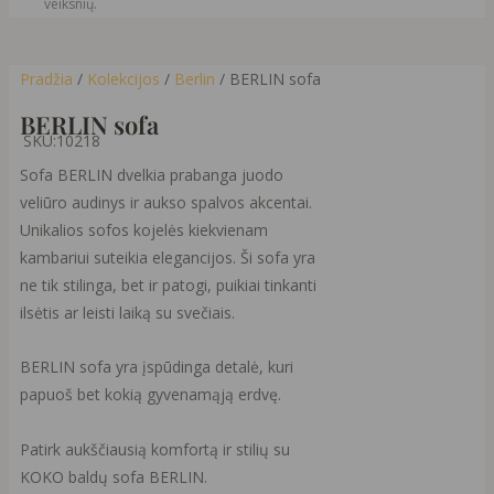
veiksnių.
Pradžia
/
Kolekcijos
/
Berlin
/ BERLIN sofa
BERLIN sofa
SKU:
10218
Sofa BERLIN dvelkia prabanga juodo
veliūro audinys ir aukso spalvos akcentai.
Unikalios sofos kojelės kiekvienam
kambariui suteikia elegancijos. Ši sofa yra
ne tik stilinga, bet ir patogi, puikiai tinkanti
ilsėtis ar leisti laiką su svečiais.
BERLIN sofa yra įspūdinga detalė, kuri
papuoš bet kokią gyvenamąją erdvę.
Patirk aukščiausią komfortą ir stilių su
KOKO baldų sofa BERLIN.