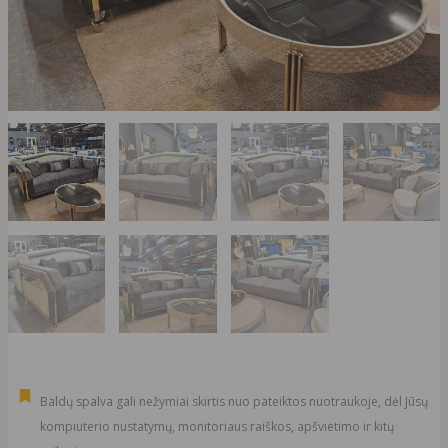
Baldų spalva gali nežymiai skirtis nuo pateiktos nuotraukoje, dėl Jūsų
kompiuterio nustatymų, monitoriaus raiškos, apšvietimo ir kitų