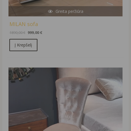
Greita peržiūra
MILAN sofa
1890,00
€
999,00
€
Į Krepšelį
Original
Current
price
price
was:
is:
519,00 €.
419,00 €.