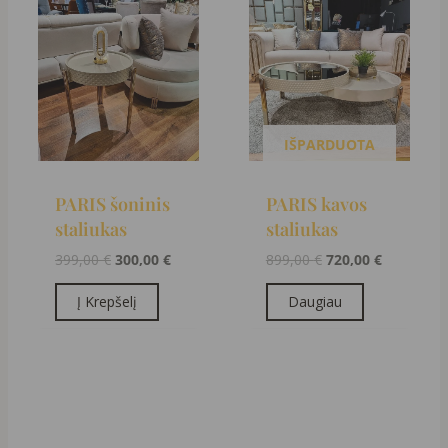
Original
Current
Original
Current
price
price
price
price
was:
is:
was:
is:
399,00 €.
300,00 €.
899,00 €.
720,00 €.
IŠPARDUOTA
PARIS šoninis
PARIS kavos
staliukas
staliukas
399,00
€
300,00
€
899,00
€
720,00
€
Į Krepšelį
Daugiau