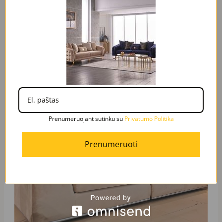
Dažnai renkasi
Original
Current
price
price
was:
is:
1890,00 €.
999,00 €.
Prenumeruojant sutinku su
Privatumo Politika
Prenumeruoti