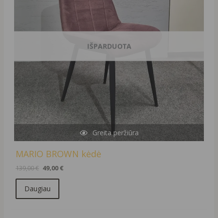
IŠPARDUOTA
Greita peržiūra
MARIO BROWN kėdė
139,00
€
49,00
€
Daugiau