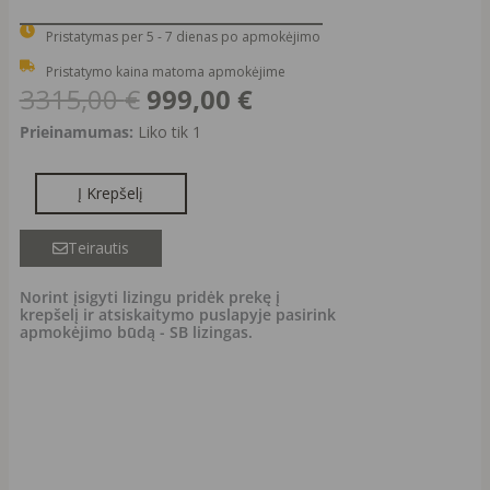
Pristatymas per 5 - 7 dienas po apmokėjimo
Pristatymo kaina matoma apmokėjime
Original
Current
3315,00
€
999,00
€
price
price
produkto
Prieinamumas:
Liko tik 1
was:
is:
kiekis:
3315,00 €.
999,00 €.
BERLIN
Į Krepšelį
sofa
Teirautis
Norint įsigyti lizingu pridėk prekę į
krepšelį ir atsiskaitymo puslapyje pasirink
apmokėjimo būdą - SB lizingas.