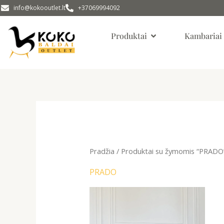
Pereiti
info@kokooutlet.lt
+37069994092
prie
Open Produktai
turinio
Produktai
Kambariai
Pradžia
/ Produktai su žymomis “PRADO
PRADO