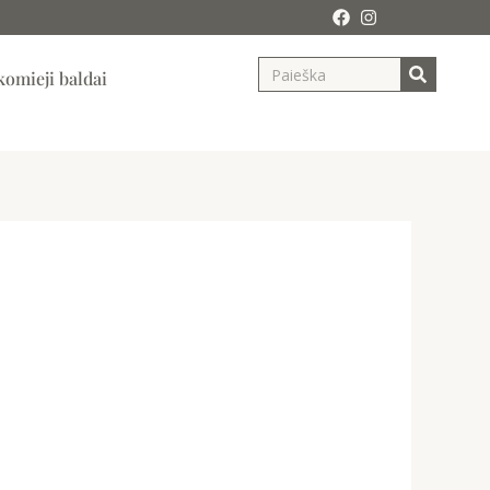
Search
ja
omieji baldai