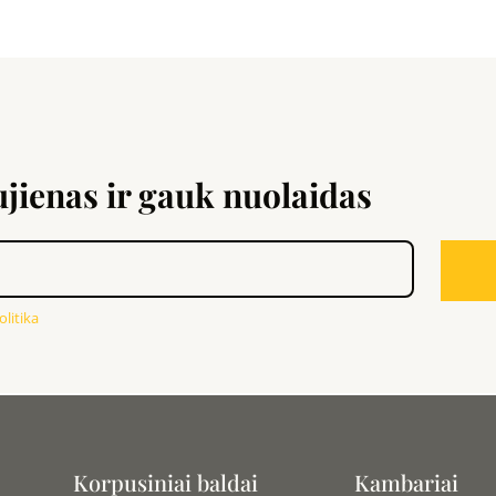
ienas ir gauk nuolaidas
litika
Korpusiniai baldai
Kambariai