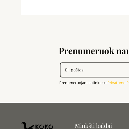
Prenumeruok nauj
Prenumeruojant sutinku su
Privatumo Po
Minkšti baldai